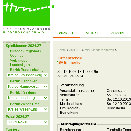
click-TT
SPORT
VEREIN
Spielklassen 2026/27
Home
>
click-TT
>
mini-Meisterschaften
>
Bundes-/Regional-/
Oberligen
Ortsentscheid
Verbands-/
SV Emmerke
Landesligen
Bezirk Braunschweig
Sa. 12.10.2013 15:00 Uhr
Saison: 2013/14
Bezirk Hannover
Veranstaltung
Veranstaltungsebene
Ortsentscheid
Bezirk Lüneburg
Veranstalter
SV Emmerke
Termin
Sa. 12.10.201
Meldeschluss
Sa. 12.10.201
Bezirk Weser-Ems
Ort (Region)
Hildesheim
Bemerkung
Pokal 2026/27
Austragungsort/Halle
Turniere
Bezeichnung
Turnhalle Em