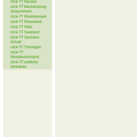
click-TT Hessen
click-TT Mecklenburg-
Vorpommern
click-TT Rheinhessen
click-TT Rheinland
click-TT Pfalz
click-TT Saarland
click-TT Sachsen-
Anhalt
click-TT Thüringen
click-TT
Westdeutschland
click-TT restliche
Verbände