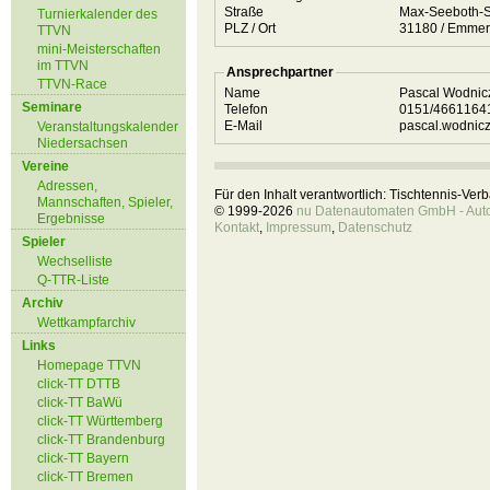
Straße
Max-Seeboth-S
Turnierkalender des
PLZ / Ort
31180 / Emm
TTVN
mini-Meisterschaften
im TTVN
Ansprechpartner
TTVN-Race
Name
Pascal Wodni
Seminare
Telefon
0151/466116
E-Mail
pascal.wodni
Veranstaltungskalender
Niedersachsen
Vereine
Adressen,
Für den Inhalt verantwortlich: Tischtennis-Ve
Mannschaften, Spieler,
© 1999-2026
nu Datenautomaten GmbH - Autom
Ergebnisse
Kontakt
,
Impressum
,
Datenschutz
Spieler
Wechselliste
Q-TTR-Liste
Archiv
Wettkampfarchiv
Links
Homepage TTVN
click-TT DTTB
click-TT BaWü
click-TT Württemberg
click-TT Brandenburg
click-TT Bayern
click-TT Bremen