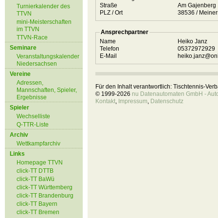
Straße
Am Gajenberg
Turnierkalender des
PLZ / Ort
38536 / Mei
TTVN
mini-Meisterschaften
im TTVN
Ansprechpartner
TTVN-Race
Name
Heiko Janz
Seminare
Telefon
05372972929
E-Mail
heiko.janz@on
Veranstaltungskalender
Niedersachsen
Vereine
Adressen,
Für den Inhalt verantwortlich: Tischtennis-Ve
Mannschaften, Spieler,
© 1999-2026
nu Datenautomaten GmbH - Autom
Ergebnisse
Kontakt
,
Impressum
,
Datenschutz
Spieler
Wechselliste
Q-TTR-Liste
Archiv
Wettkampfarchiv
Links
Homepage TTVN
click-TT DTTB
click-TT BaWü
click-TT Württemberg
click-TT Brandenburg
click-TT Bayern
click-TT Bremen