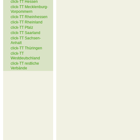
click-TT Hessen
click-TT Mecklenburg-
Vorpommern
click-TT Rheinhessen
click-TT Rheinland
click-TT Pfalz
click-TT Saarland
click-TT Sachsen-
Anhalt
click-TT Thüringen
click-TT
Westdeutschland
click-TT restliche
Verbände