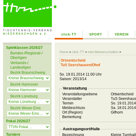
click-TT
SPORT
VEREIN
Spielklassen 2026/27
Home
>
click-TT
>
mini-Meisterschaften
>
Bundes-/Regional-/
Oberligen
Ortsentscheid
Verbands-/
TuS Seershausen/Ohof
Landesligen
Bezirk Braunschweig
So. 19.01.2014 11:00 Uhr
Saison: 2013/14
Bezirk Hannover
Veranstaltung
Veranstaltungsebene
Ortsentscheid
Bezirk Lüneburg
Veranstalter
TuS Seershau
Termin
So. 19.01.201
Meldeschluss
Sa. 18.01.201
Bezirk Weser-Ems
Ort (Region)
Gifhorn
Bemerkung
Pokal 2026/27
Austragungsort/Halle
Turniere
Bezeichnung
Kleine Turnha