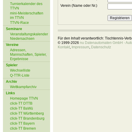
Turnierkalender des
Verein (Name oder Nr.)
TTVN
mini-Meisterschaften
im TTVN
TTVN-Race
Seminare
Veranstaltungskalender
Für den Inhalt verantwortlich: Tischtennis-Ve
Niedersachsen
© 1999-2026
nu Datenautomaten GmbH - Autom
Vereine
Kontakt
,
Impressum
,
Datenschutz
Adressen,
Mannschaften, Spieler,
Ergebnisse
Spieler
Wechselliste
Q-TTR-Liste
Archiv
Wettkampfarchiv
Links
Homepage TTVN
click-TT DTTB
click-TT BaWü
click-TT Württemberg
click-TT Brandenburg
click-TT Bayern
click-TT Bremen