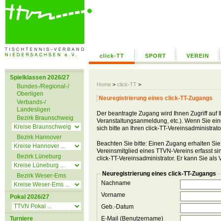
click-TT
SPORT
VEREIN
Spielklassen 2026/27
Home
>
click-TT
>
Bundes-/Regional-/
Oberligen
Neuregistrierung eines click-TT-Zugangs
Verbands-/
Landesligen
Der beantragte Zugang wird Ihnen Zugriff auf 
Bezirk Braunschweig
Veranstaltungsanmeldung, etc.). Wenn Sie einen
sich bitte an Ihren click-TT-Vereinsadministra
Bezirk Hannover
Beachten Sie bitte: Einen Zugang erhalten Sie
Vereinsmitglied eines TTVN-Vereins erfasst sind
Bezirk Lüneburg
click-TT-Vereinsadministrator. Er kann Sie als
Neuregistrierung eines click-TT-Zugangs
Bezirk Weser-Ems
Nachname
Vorname
Pokal 2026/27
Geb.-Datum
Turniere
E-Mail (Benutzername)