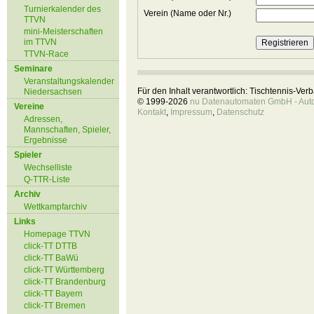
Turnierkalender des
Verein (Name oder Nr.)
TTVN
mini-Meisterschaften
im TTVN
TTVN-Race
Seminare
Veranstaltungskalender
Für den Inhalt verantwortlich: Tischtennis-Ve
Niedersachsen
© 1999-2026
nu Datenautomaten GmbH - Autom
Vereine
Kontakt
,
Impressum
,
Datenschutz
Adressen,
Mannschaften, Spieler,
Ergebnisse
Spieler
Wechselliste
Q-TTR-Liste
Archiv
Wettkampfarchiv
Links
Homepage TTVN
click-TT DTTB
click-TT BaWü
click-TT Württemberg
click-TT Brandenburg
click-TT Bayern
click-TT Bremen