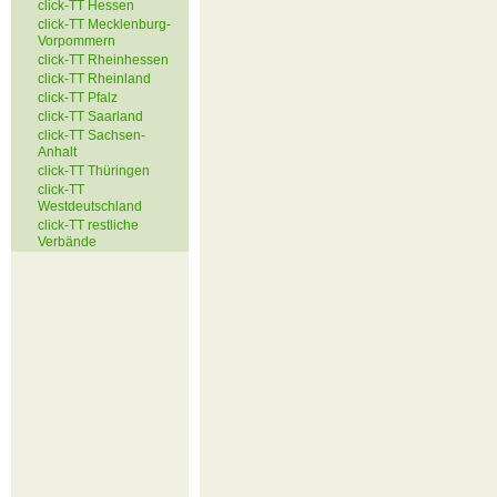
click-TT Hessen
click-TT Mecklenburg-
Vorpommern
click-TT Rheinhessen
click-TT Rheinland
click-TT Pfalz
click-TT Saarland
click-TT Sachsen-
Anhalt
click-TT Thüringen
click-TT
Westdeutschland
click-TT restliche
Verbände