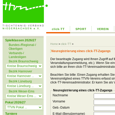
click-TT
SPORT
VEREIN
Spielklassen 2026/27
Home
>
click-TT
>
Bundes-/Regional-/
Oberligen
Neuregistrierung eines click-TT-Zugangs
Verbands-/
Landesligen
Der beantragte Zugang wird Ihnen Zugriff auf 
Bezirk Braunschweig
Veranstaltungsanmeldung, etc.). Wenn Sie einen
sich bitte an Ihren click-TT-Vereinsadministra
Bezirk Hannover
Beachten Sie bitte: Einen Zugang erhalten Sie
Vereinsmitglied eines TTVN-Vereins erfasst sind
Bezirk Lüneburg
click-TT-Vereinsadministrator. Er kann Sie als
Neuregistrierung eines click-TT-Zugangs
Bezirk Weser-Ems
Nachname
Vorname
Pokal 2026/27
Geb.-Datum
Turniere
E-Mail (Benutzername)