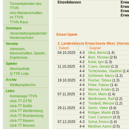
Einzelbilanzen
Erwa
Turnierkalender des
Erwac
TTVN
Erwa
mini-Meisterschaften
Erwa
im TTVN
TTVN-Race
Seminare
Veranstaltungskalender
Einzel-Spiele
Niedersachsen
2. Landesklasse Erwachsene West (Vorrun
Vereine
Datum
Gegner
Adressen,
04.10.2025
4-3
Obst, Bernd
(1.4)
Mannschaften, Spieler,
4-4
Boni, Nicolas
(2.6)
Ergebnisse
4-2
Kolar, Igor
(1.3)
Spieler
11.10.2025
4-3
Coers, Gerald
(1.3)
Wechselliste
4-4
Tichtchenko, Vladimir
(1.4
Q-TTR-Liste
4-2
Schlönert, Marco
(1.2)
Archiv
19.10.2025
4-3
Fischer, Tobias
(1.3)
Wettkampfarchiv
4-4
Finke, Fabian
(1.4)
4-2
Werner, Kristin
(1.2)
Links
07.11.2025
4-3
Rech, Mario
(1.4)
Homepage TTVN
4-4
Werthmann, Ralf
(2.2)
click-TT DTTB
4-2
Trüstedt, Wenzel
(1.2)
click-TT BaWü
29.11.2025
4-3
Gerlin, Viktor
(3.4)
click-TT Württemberg
4-4
Rößger, Martin
(3.5)
click-TT Brandenburg
4-2
Cant, Cameron
(3.3)
click-TT Bayern
07.12.2025
4-3
Sohst, Enrico
(1.4)
click-TT Bremen
4-4
Meißner, Aaron
(2.5)