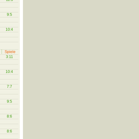
9:5
10:4
Spiele
3:11
10:4
7:7
9:5
8:6
8:6