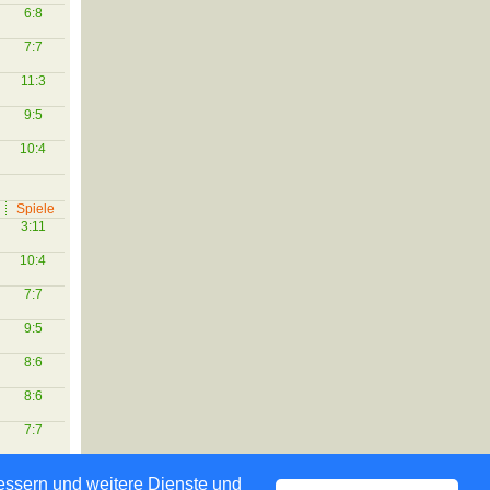
6:8
7:7
11:3
9:5
10:4
Spiele
3:11
10:4
7:7
9:5
8:6
8:6
7:7
bessern und weitere Dienste und