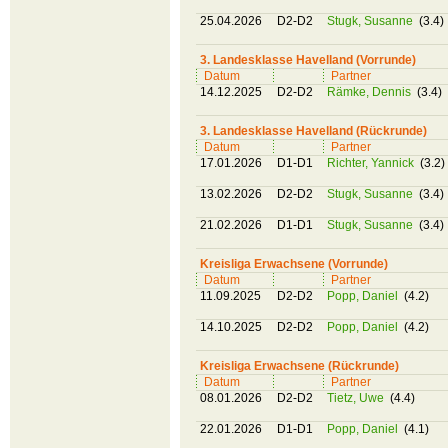
25.04.2026
D2-D2
Stugk, Susanne
(3.4)
3. Landesklasse Havelland (Vorrunde)
Datum
Partner
14.12.2025
D2-D2
Rämke, Dennis
(3.4)
3. Landesklasse Havelland (Rückrunde)
Datum
Partner
17.01.2026
D1-D1
Richter, Yannick
(3.2)
13.02.2026
D2-D2
Stugk, Susanne
(3.4)
21.02.2026
D1-D1
Stugk, Susanne
(3.4)
Kreisliga Erwachsene (Vorrunde)
Datum
Partner
11.09.2025
D2-D2
Popp, Daniel
(4.2)
14.10.2025
D2-D2
Popp, Daniel
(4.2)
Kreisliga Erwachsene (Rückrunde)
Datum
Partner
08.01.2026
D2-D2
Tietz, Uwe
(4.4)
22.01.2026
D1-D1
Popp, Daniel
(4.1)