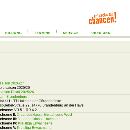
BILDUNG
TERMINE
SERVICE
ÜBER UNS
lsaison 2026/27
pielsaison 2025/26
lsaison Pokal 2025/26
tahl Brandenburg
lokal 1
:
TT-Halle an der Gördenbrücke
st-Bebel-Straße 29, 14770 Brandenburg an der Havel
chsene:
VR 5.1 RR 4.2
chsene II:
2. Landesklasse Erwachsene West
hsene III:
3. Landesklasse Havelland
chsene IV:
Kreisliga Erwachsene
chsene V:
Kreisliga Erwachsene