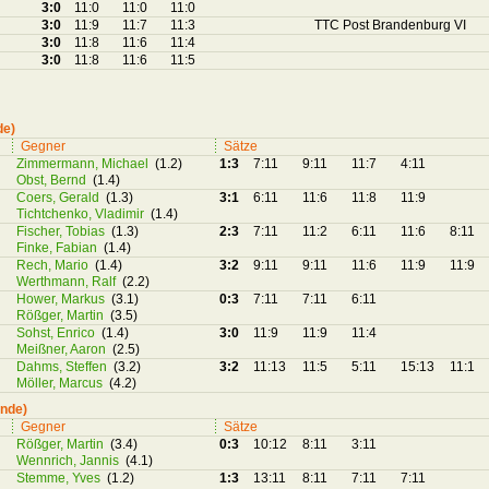
3:0
11:0
11:0
11:0
3:0
11:9
11:7
11:3
TTC Post Brandenburg VI
3:0
11:8
11:6
11:4
3:0
11:8
11:6
11:5
de)
Gegner
Sätze
Zimmermann, Michael
(1.2)
1:3
7:11
9:11
11:7
4:11
Obst, Bernd
(1.4)
Coers, Gerald
(1.3)
3:1
6:11
11:6
11:8
11:9
Tichtchenko, Vladimir
(1.4)
Fischer, Tobias
(1.3)
2:3
7:11
11:2
6:11
11:6
8:11
Finke, Fabian
(1.4)
Rech, Mario
(1.4)
3:2
9:11
9:11
11:6
11:9
11:9
Werthmann, Ralf
(2.2)
Hower, Markus
(3.1)
0:3
7:11
7:11
6:11
Rößger, Martin
(3.5)
Sohst, Enrico
(1.4)
3:0
11:9
11:9
11:4
Meißner, Aaron
(2.5)
Dahms, Steffen
(3.2)
3:2
11:13
11:5
5:11
15:13
11:1
Möller, Marcus
(4.2)
nde)
Gegner
Sätze
Rößger, Martin
(3.4)
0:3
10:12
8:11
3:11
Wennrich, Jannis
(4.1)
Stemme, Yves
(1.2)
1:3
13:11
8:11
7:11
7:11