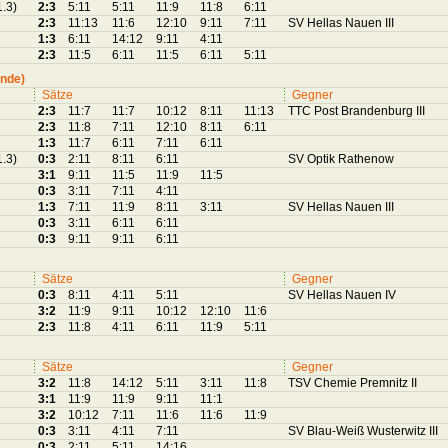
1.3)
2:3
5:11
5:11
11:9
11:8
6:11
2:3
11:13
11:6
12:10
9:11
7:11
SV Hellas Nauen III
1:3
6:11
14:12
9:11
4:11
2:3
11:5
6:11
11:5
6:11
5:11
nde)
Sätze
Gegner
2:3
11:7
11:7
10:12
8:11
11:13
TTC Post Brandenburg III
2:3
11:8
7:11
12:10
8:11
6:11
1:3
11:7
6:11
7:11
6:11
1.3)
0:3
2:11
8:11
6:11
SV Optik Rathenow
3:1
9:11
11:5
11:9
11:5
0:3
3:11
7:11
4:11
1:3
7:11
11:9
8:11
3:11
SV Hellas Nauen III
0:3
3:11
6:11
6:11
0:3
9:11
9:11
6:11
Sätze
Gegner
0:3
8:11
4:11
5:11
SV Hellas Nauen IV
3:2
11:9
9:11
10:12
12:10
11:6
2:3
11:8
4:11
6:11
11:9
5:11
Sätze
Gegner
3:2
11:8
14:12
5:11
3:11
11:8
TSV Chemie Premnitz II
3:1
11:9
11:9
9:11
11:1
3:2
10:12
7:11
11:6
11:6
11:9
0:3
3:11
4:11
7:11
SV Blau-Weiß Wusterwitz III
0:3
2:11
5:11
14:16