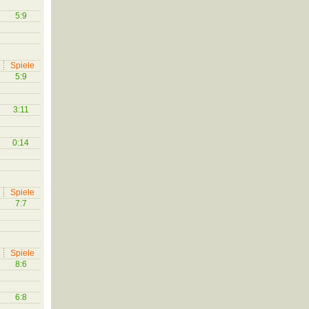
5:9
Spiele
5:9
3:11
0:14
Spiele
7:7
Spiele
8:6
6:8