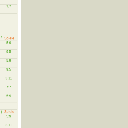
7:7
Spiele
5:9
9:5
5:9
9:5
3:11
7:7
5:9
Spiele
5:9
3:11