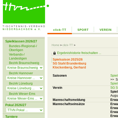
click-TT
SPORT
VEREIN
Spielklassen 2026/27
Home
>
click-TT
>
Bundes-/Regional-/
Oberligen
Ergebnishistorie freischalten ...
Verbands-/
Landesligen
Spielsaison 2025/26
Bezirk Braunschweig
SG Stahl Brandenburg
Klockenberg, Gerhard
Bezirk Hannover
Saisonen
Spie
>> S
Bezirk Lüneburg
Spie
Verein
SG S
Spiel
Bezirk Weser-Ems
Augu
Mannschaftsmeldung
Erwa
Mannschaftseinsätze
Erwa
Pokal 2026/27
Erwac
Erwa
Erwa
Turniere