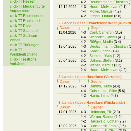
click-TT Hessen
4-2
Deutschmann, Christian
(
click-TT Mecklenburg-
12.12.2025
4-3
Hoorn, Melvin van
(4.1)
Vorpommern
4-4
Möller, Marcus
(4.2)
click-TT Rheinhessen
4-2
Zimpel, Florian
(3.6)
click-TT Rheinland
2. Landesklasse Erwachsene West (Rückru
click-TT Pfalz
Datum
Gegner
click-TT Saarland
11.04.2026
4-3
Cant, Cameron
(3.5)
click-TT Sachsen-
4-4
Wennrich, Jannis
(4.1)
Anhalt
4-2
Rößger, Martin
(3.4)
click-TT Thüringen
18.04.2026
4-3
Deutschmann, Christian
(
click-TT
4-4
Sohst, Enrico
(1.4)
Westdeutschland
4-2
Stemme, Yves
(1.2)
click-TT restliche
25.04.2026
2-1
Dahms, Steffen
(3.1)
Verbände
2-2
Weber, Marcus
(3.2)
2-4
Hoorn, Melvin van
(4.2)
3. Landesklasse Havelland (Vorrunde)
Datum
Gegner
14.12.2025
4-3
Dahms, Heiko
(4.4)
4-4
Gutschmidt, Silke
(5.6)
4-2
Hartig, Immo
(4.3)
3. Landesklasse Havelland (Rückrunde)
Datum
Gegner
17.01.2026
4-3
Hoffmann, Eik
(2.3)
4-4
Werner, Rainer
(2.4)
4-2
Hauswald, Lothar
(2.2)
13.02.2026
3-4
Burckhardt, Frank
(3.5)
3-3
Burckhardt, Oliver
(3.3)