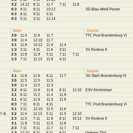
3:2
14:12
8:11
11:7
7:11
11:8
0:3
4:11
8:11
10:12
SG Blau-Weiß Pessin
0:3
8:11
8:11
5:11
0:3
5:11
3:11
12:14
Sätze
Gegner
3:0
11:4
11:8
11:7
TTC Post Brandenburg VI
3:0
11:4
12:10
11:7
3:1
11:9
10:12
11:4
11:4
1:3
3:11
4:11
11:6
3:11
SV Roskow II
2:3
11:8
11:9
5:11
7:11
7:11
1:3
7:11
11:13
11:9
4:11
Sätze
Gegner
3:1
11:8
11:8
8:11
11:7
SG Stahl Brandenburg VI
3:0
11:5
11:5
11:5
3:0
11:4
11:5
11:3
3:2
9:11
11:8
11:9
8:11
12:10
ESV Kirchmöser
3:1
6:11
11:2
11:4
11:9
3:1
8:11
11:8
11:3
11:8
)
0:3
7:11
8:11
4:11
TTC Post Brandenburg VI
3:1
3:11
12:10
11:5
11:6
(7.4)
3:2
11:4
11:13
5:11
11:5
12:10
2:3
11:5
7:11
11:8
8:11
10:12
SV Roskow II
3:1
11:9
5:11
11:5
11:8
2:3
7:11
9:11
11:7
11:7
7:11
1:3
12:10
9:11
5:11
8:11
Grebser TSV