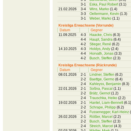
3-1
Eska, Paul Robert
(3.1)
21.02.2026
3-4
Wins, Marko
(1.4)
3-3
Oellermann, Kevin
(1.3)
3-1
Weber, Marko
(1.1)
Kreisliga Erwachsene (Vorrunde)
Datum
Gegner
11.09.2025
4-3
Haacke, Chris
(6.3)
4-4
Haupt, Sandra
(6.4)
4-2
Stieger, René
(6.2)
14.10.2025
4-3
Holdys, Andy
(2.4)
4-4
Horvath, Jonas
(3.3)
4-2
Busch, Steffen
(2.3)
Kreisliga Erwachsene (Rückrunde)
Datum
Gegner
08.01.2026
2-1
Lindner, Steffen
(6.2)
2-2
Baettge, Germo
(6.4)
2-4
Kahleyss, Benjamin
(8.3)
22.01.2026
2-1
Soßna, Pascal
(1.1)
2-2
Brätz, Gernot
(1.2)
2-4
Trauschka, Heiko
(2.2)
19.02.2026
2-1
Hantel, Liam-Bennett
(6.1
2-2
Schrape, Philipp
(6.2)
2-4
Fussenegger, Karl-Heinz
26.02.2026
2-1
Rößler, Marcel
(2.2)
2-2
Busch, Steffen
(2.3)
2-4
Streich, Marcel
(4.3)
02.03.2026
2-1
Mädler, Mark
(1.1)