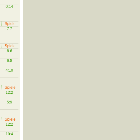
0:14
Spiele
7:7
Spiele
8:6
6:8
4:10
Spiele
12:2
5:9
Spiele
12:2
10:4