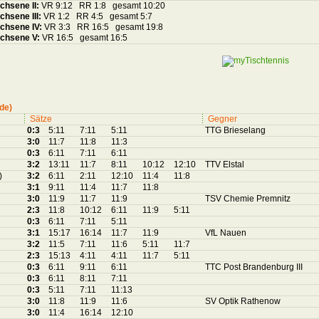
chsene II:
VR 9:12 RR 1:8 gesamt 10:20
hsene III:
VR 1:2 RR 4:5 gesamt 5:7
chsene IV:
VR 3:3 RR 16:5 gesamt 19:8
chsene V:
VR 16:5 gesamt 16:5
de)
Sätze
Gegner
0:3
5:11
7:11
5:11
TTG Brieselang
3:0
11:7
11:8
11:3
0:3
6:11
7:11
6:11
3:2
13:11
11:7
8:11
10:12
12:10
TTV Elstal
)
3:2
6:11
2:11
12:10
11:4
11:8
3:1
9:11
11:4
11:7
11:8
3:0
11:9
11:7
11:9
TSV Chemie Premnitz
2:3
11:8
10:12
6:11
11:9
5:11
0:3
6:11
7:11
5:11
3:1
15:17
16:14
11:7
11:9
VfL Nauen
3:2
11:5
7:11
11:6
5:11
11:7
2:3
15:13
4:11
4:11
11:7
5:11
0:3
6:11
9:11
6:11
TTC Post Brandenburg III
0:3
6:11
8:11
7:11
0:3
5:11
7:11
11:13
3:0
11:8
11:9
11:6
SV Optik Rathenow
3:0
11:4
16:14
12:10