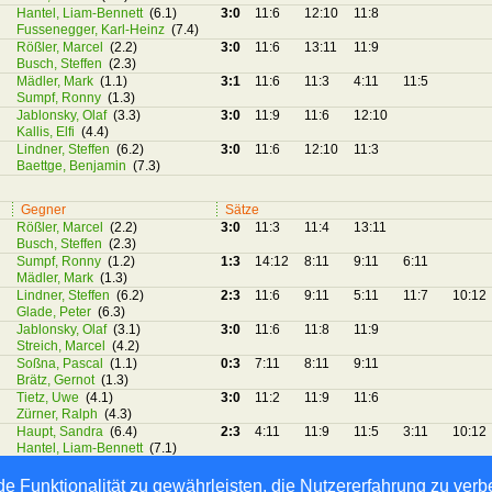
Hantel, Liam-Bennett
(6.1)
3:0
11:6
12:10
11:8
Fussenegger, Karl-Heinz
(7.4)
Rößler, Marcel
(2.2)
3:0
11:6
13:11
11:9
Busch, Steffen
(2.3)
Mädler, Mark
(1.1)
3:1
11:6
11:3
4:11
11:5
Sumpf, Ronny
(1.3)
Jablonsky, Olaf
(3.3)
3:0
11:9
11:6
12:10
Kallis, Elfi
(4.4)
Lindner, Steffen
(6.2)
3:0
11:6
12:10
11:3
Baettge, Benjamin
(7.3)
Gegner
Sätze
Rößler, Marcel
(2.2)
3:0
11:3
11:4
13:11
Busch, Steffen
(2.3)
Sumpf, Ronny
(1.2)
1:3
14:12
8:11
9:11
6:11
Mädler, Mark
(1.3)
Lindner, Steffen
(6.2)
2:3
11:6
9:11
5:11
11:7
10:12
Glade, Peter
(6.3)
Jablonsky, Olaf
(3.1)
3:0
11:6
11:8
11:9
Streich, Marcel
(4.2)
Soßna, Pascal
(1.1)
0:3
7:11
8:11
9:11
Brätz, Gernot
(1.3)
Tietz, Uwe
(4.1)
3:0
11:2
11:9
11:6
Zürner, Ralph
(4.3)
Haupt, Sandra
(6.4)
2:3
4:11
11:9
11:5
3:11
10:12
Hantel, Liam-Bennett
(7.1)
e Funktionalität zu gewährleisten, die Nutzererfahrung zu ver