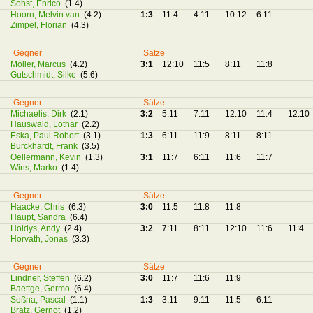
Sohst, Enrico
(1.4)
Hoorn, Melvin van
(4.2)
1:3
11:4
4:11
10:12
6:11
Zimpel, Florian
(4.3)
Gegner
Sätze
Möller, Marcus
(4.2)
3:1
12:10
11:5
8:11
11:8
Gutschmidt, Silke
(5.6)
Gegner
Sätze
Michaelis, Dirk
(2.1)
3:2
5:11
7:11
12:10
11:4
12:10
Hauswald, Lothar
(2.2)
Eska, Paul Robert
(3.1)
1:3
6:11
11:9
8:11
8:11
Burckhardt, Frank
(3.5)
Oellermann, Kevin
(1.3)
3:1
11:7
6:11
11:6
11:7
Wins, Marko
(1.4)
Gegner
Sätze
Haacke, Chris
(6.3)
3:0
11:5
11:8
11:8
Haupt, Sandra
(6.4)
Holdys, Andy
(2.4)
3:2
7:11
8:11
12:10
11:6
11:4
Horvath, Jonas
(3.3)
Gegner
Sätze
Lindner, Steffen
(6.2)
3:0
11:7
11:6
11:9
Baettge, Germo
(6.4)
Soßna, Pascal
(1.1)
1:3
3:11
9:11
11:5
6:11
Brätz, Gernot
(1.2)