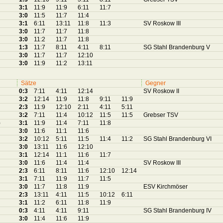
3:1
11:9
11:9
6:11
11:7
3:0
11:5
11:7
11:4
3:1
6:11
13:11
11:8
11:3
SV Roskow III
3:0
11:7
11:7
11:8
3:0
11:2
11:7
11:8
1:3
11:7
8:11
4:11
8:11
SG Stahl Brandenburg V
3:0
11:7
11:7
12:10
3:0
11:9
11:2
13:11
Sätze
Gegner
0:3
7:11
4:11
12:14
SV Roskow II
3:2
12:14
11:9
11:8
9:11
11:9
2:3
11:9
12:10
2:11
4:11
5:11
3:2
7:11
11:4
10:12
11:5
11:5
Grebser TSV
)
3:1
11:9
11:4
7:11
11:8
3:0
11:6
11:1
11:6
3:2
10:12
5:11
11:5
11:4
11:2
SG Stahl Brandenburg VI
3:0
13:11
11:6
12:10
3:1
12:14
11:1
11:6
11:7
3:0
11:6
11:4
11:4
SV Roskow III
2:3
6:11
8:11
11:6
12:10
12:14
3:1
7:11
11:9
11:7
11:5
3:0
11:7
11:8
11:9
ESV Kirchmöser
2:3
13:11
4:11
11:5
10:12
6:11
3:1
11:2
6:11
11:8
11:9
0:3
4:11
4:11
9:11
SG Stahl Brandenburg IV
3:0
11:4
11:6
11:9