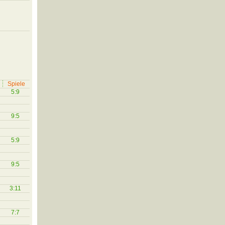
Spiele
5:9
9:5
5:9
9:5
3:11
7:7