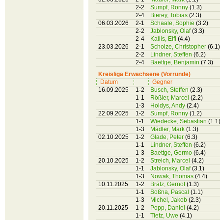
2-2
Sumpf, Ronny
(1.3)
2-4
Bierey, Tobias
(2.3)
06.03.2026
2-1
Schaale, Sophie
(3.2)
2-2
Jablonsky, Olaf
(3.3)
2-4
Kallis, Elfi
(4.4)
23.03.2026
2-1
Scholze, Christopher
(6.1)
2-2
Lindner, Steffen
(6.2)
2-4
Baettge, Benjamin
(7.3)
Kreisliga Erwachsene (Vorrunde)
Datum
Gegner
16.09.2025
1-2
Busch, Steffen
(2.3)
1-1
Rößler, Marcel
(2.2)
1-3
Holdys, Andy
(2.4)
22.09.2025
1-2
Sumpf, Ronny
(1.2)
1-1
Wiedecke, Sebastian
(1.1
1-3
Mädler, Mark
(1.3)
02.10.2025
1-2
Glade, Peter
(6.3)
1-1
Lindner, Steffen
(6.2)
1-3
Baettge, Germo
(6.4)
20.10.2025
1-2
Streich, Marcel
(4.2)
1-1
Jablonsky, Olaf
(3.1)
1-3
Nowak, Thomas
(4.4)
10.11.2025
1-2
Brätz, Gernot
(1.3)
1-1
Soßna, Pascal
(1.1)
1-3
Michel, Jakob
(2.3)
20.11.2025
1-2
Popp, Daniel
(4.2)
1-1
Tietz, Uwe
(4.1)