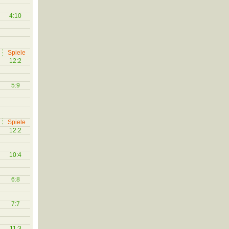
4:10
Spiele
12:2
5:9
Spiele
12:2
10:4
6:8
7:7
11:3