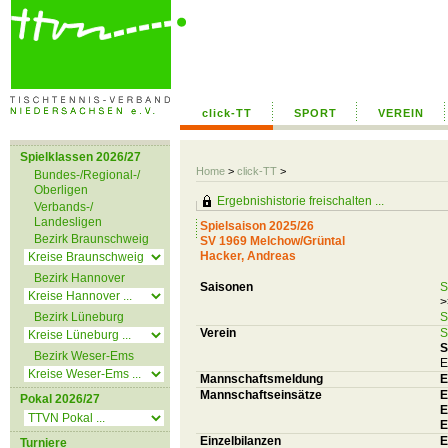
click-TT
SPORT
VEREIN
Spielklassen 2026/27
Home
>
click-TT
>
Bundes-/Regional-/
Oberligen
Ergebnishistorie freischalten ...
Verbands-/
Landesligen
Spielsaison 2025/26
Bezirk Braunschweig
SV 1969 Melchow/Grüntal
Hacker, Andreas
Bezirk Hannover
Saisonen
S
>
Bezirk Lüneburg
S
Verein
S
S
Bezirk Weser-Ems
E
Mannschaftsmeldung
E
Mannschaftseinsätze
E
Pokal 2026/27
E
E
Einzelbilanzen
E
Turniere