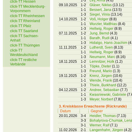
1-3
Ley, Anna
(4.6)
click-TT Hessen
09.10.2025
1-2
Gläser, Niklas
(13.12)
click-TT Mecklenburg-
1-1
Bessert, Jana
(13.5)
Vorpommern
1-3
Siegel, Vinia
(13.14)
click-TT Rheinhessen
14.10.2025
1-2
Voß, Holger
(8.8)
click-TT Rheinland
1-1
Wurzler, Matthias
(8.4)
click-TT Pfalz
1-3
Hellwig, Roger
(8.9)
click-TT Saarland
07.11.2025
1-2
Jung, Bernd
(4.3)
click-TT Sachsen-
1-1
Barath, Rudi
(4.1)
Anhalt
1-3
Hidalgo, Hans-Joachim
(4
click-TT Thüringen
11.11.2025
1-2
Lutherdt, Sven
(8.13)
click-TT
1-1
Hellwig, Roger
(8.9)
Westdeutschland
1-3
Neumann, Marc
(8.16)
click-TT restliche
18.11.2025
1-2
Lemnitzer, Holk
(1.2)
Verbände
1-1
Töpke, Dieter
(1.1)
1-3
Freund, Mario
(1.3)
19.11.2025
1-2
Krenz, Jürgen
(10.6)
1-1
Wende, Frank
(10.4)
1-3
Thiele, Burkhard
(12.2)
04.12.2025
1-2
Andree, Sebastian
(7.7)
1-1
Kwasniewski, Gabriele
(7.
1-3
Meyer, Norbert
(7.8)
3. Kreisklasse Erwachsene (Rückrunde)
Datum
Gegner
20.01.2026
3-4
Heidler, Thomas
(7.13)
3-3
Bohatyrova-Chumak, Len
3-1
Werner, Ralf
(7.1)
11.02.2026
2-1
Langenhahn, Jürgen
(4.2)