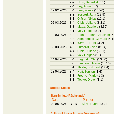
2-2
Skott, Benedikt
(4.5)
2-4
Ley, Anna
(5.7)
17.02.2026
3-4
Luzi, Manja
(13.20)
3-3
Bessert, Jana
(13.9)
3-1
Gläser, Niklas
(11.1)
02.03.2026
3-4
Cibis, Juliane
(8.31)
3-3
Maaz, Gabriele
(8.30)
3-1
Voß, Holger
(8.9)
10.03.2026
3-4
Hidalgo, Hans-Joachim
(5
3-3
Sommerfeld, Gerhard
(4.4
3-1
Werner, Frank
(4.2)
30.03.2026
4-3
Lutherdt, Sven
(8.14)
4-4
Cibis, Juliane
(8.31)
4-2
Voß, Holger
(8.9)
14.04.2026
3-4
Baginski, Olaf
(13.30)
3-3
San Juan, Marta
(13.10)
3-1
Thiele, Burkhard
(12.4)
23.04.2026
3-4
Haß, Torsten
(1.4)
3-3
Freund, Mario
(1.3)
3-1
Töpke, Dieter
(1.1)
Doppel-Spiele
Barnimliga (Rückrunde)
Datum
Partner
04.05.2026
D1-D1
Körbel, Jörg
(3.2)
2. Kreisklasse Barnim (Vorrunde)