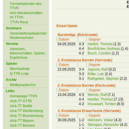
E
Turnierkalender des
E
TTVN
mini-Meisterschaften
im TTVN
TTVN-Race
Einzel-Spiele
Seminare
Veranstaltungskalender
Barnimliga (Rückrunde)
Niedersachsen
Datum
Gegner
Vereine
04.05.2026
4-3
Hartert, Thomas
(1.3)
4-4
Brodhäcker, Andreas
(1.4)
Adressen,
Mannschaften, Spieler,
4-2
Bruch, Carsten
(1.2)
Ergebnisse
2. Kreisklasse Barnim (Vorrunde)
Spieler
Datum
Gegner
Wechselliste
22.09.2025
3-4
Jagnow, Ralf
(3.2)
Q-TTR-Liste
3-3
Ritter, Lutz
(2.4)
3-1
Rathgeber, Stephan
(2.2)
Archiv
Wettkampfarchiv
2. Kreisklasse Barnim (Rückrunde)
Datum
Gegner
Links
15.04.2026
4-3
Werner, Ralf
(7.1)
Homepage TTVN
4-4
Heidler, Thomas
(7.13)
click-TT DTTB
4-2
Houwaart, Torsten
(6.5)
click-TT BaWü
click-TT Württemberg
3. Kreisklasse Erwachsene (Vorrunde)
Datum
Gegner
click-TT Brandenburg
30.09.2025
1-2
Hähnlein, Volker
(4.3)
click-TT Bayern
1-1
Steingart, Alexander
(4.2)
click-TT Bremen