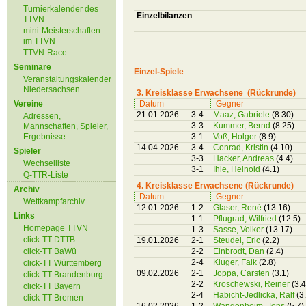
Turnierkalender des
Einzelbilanzen
TTVN
mini-Meisterschaften
im TTVN
TTVN-Race
Seminare
Einzel-Spiele
Veranstaltungskalender
Niedersachsen
3. Kreisklasse Erwachsene (Rückrunde)
Vereine
Datum
Gegner
21.01.2026
3-4
Maaz, Gabriele
(8.30)
Adressen,
3-3
Kummer, Bernd
(8.25)
Mannschaften, Spieler,
Ergebnisse
3-1
Voß, Holger
(8.9)
14.04.2026
3-4
Conrad, Kristin
(4.10)
Spieler
3-3
Hacker, Andreas
(4.4)
Wechselliste
3-1
Ihle, Heinold
(4.1)
Q-TTR-Liste
4. Kreisklasse Erwachsene (Rückrunde)
Archiv
Datum
Gegner
Wettkampfarchiv
12.01.2026
1-2
Glaser, René
(13.16)
Links
1-1
Pflugrad, Wilfried
(12.5)
Homepage TTVN
1-3
Sasse, Volker
(13.17)
click-TT DTTB
19.01.2026
2-1
Steudel, Eric
(2.2)
click-TT BaWü
2-2
Einbrodt, Dan
(2.4)
2-4
Kluger, Falk
(2.8)
click-TT Württemberg
09.02.2026
2-1
Joppa, Carsten
(3.1)
click-TT Brandenburg
2-2
Kroschewski, Reiner
(3.4
click-TT Bayern
2-4
Habicht-Jedlicka, Ralf
(3
click-TT Bremen