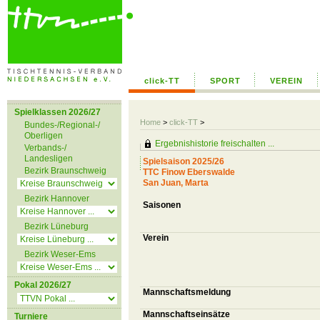
click-TT
SPORT
VEREIN
Spielklassen 2026/27
Home
>
click-TT
>
Bundes-/Regional-/
Oberligen
Ergebnishistorie freischalten ...
Verbands-/
Landesligen
Spielsaison 2025/26
Bezirk Braunschweig
TTC Finow Eberswalde
San Juan, Marta
Bezirk Hannover
Saisonen
Bezirk Lüneburg
Verein
Bezirk Weser-Ems
Pokal 2026/27
Mannschaftsmeldung
Mannschaftseinsätze
Turniere