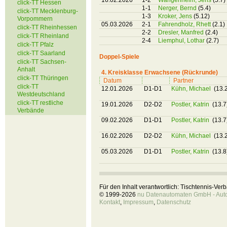
16.02.2026
1-2
Wangenheim, Jens
(5.7)
click-TT Hessen
1-1
Nerger, Bernd
(5.4)
click-TT Mecklenburg-
1-3
Kroker, Jens
(5.12)
Vorpommern
05.03.2026
2-1
Fahrendholz, Rhett
(2.1)
click-TT Rheinhessen
2-2
Dresler, Manfred
(2.4)
click-TT Rheinland
2-4
Liemphul, Lothar
(2.7)
click-TT Pfalz
click-TT Saarland
Doppel-Spiele
click-TT Sachsen-
Anhalt
4. Kreisklasse Erwachsene (Rückrunde)
click-TT Thüringen
Datum
Partner
click-TT
12.01.2026
D1-D1
Kühn, Michael
(13.
Westdeutschland
click-TT restliche
19.01.2026
D2-D2
Postler, Katrin
(13.7
Verbände
09.02.2026
D1-D1
Postler, Katrin
(13.7
16.02.2026
D2-D2
Kühn, Michael
(13.
05.03.2026
D1-D1
Postler, Katrin
(13.8
Für den Inhalt verantwortlich: Tischtennis-Ve
© 1999-2026
nu Datenautomaten GmbH - Autom
Kontakt
,
Impressum
,
Datenschutz