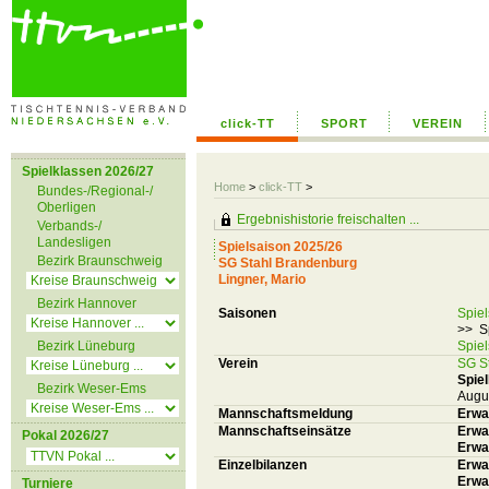
click-TT
SPORT
VEREIN
Spielklassen 2026/27
Home
>
click-TT
>
Bundes-/Regional-/
Oberligen
Ergebnishistorie freischalten ...
Verbands-/
Landesligen
Spielsaison 2025/26
Bezirk Braunschweig
SG Stahl Brandenburg
Lingner, Mario
Bezirk Hannover
Saisonen
Spie
>> S
Bezirk Lüneburg
Spie
Verein
SG S
Spiel
Bezirk Weser-Ems
Augu
Mannschaftsmeldung
Erwa
Mannschaftseinsätze
Erwa
Pokal 2026/27
Erwa
Einzelbilanzen
Erwa
Erwa
Turniere