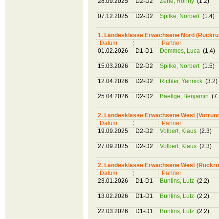
28.09.2025
D2-D2
Zehe, Ronny
(1.2)
07.12.2025
D2-D2
Spilke, Norbert
(1.4)
1. Landesklasse Erwachsene Nord (Rückru
Datum
Partner
01.02.2026
D1-D1
Dommes, Luca
(1.4)
15.03.2026
D2-D2
Spilke, Norbert
(1.5)
12.04.2026
D2-D2
Richter, Yannick
(3.2)
25.04.2026
D2-D2
Baettge, Benjamin
(7.
2. Landesklasse Erwachsene West (Vorrun
Datum
Partner
19.09.2025
D2-D2
Volbert, Klaus
(2.3)
27.09.2025
D2-D2
Volbert, Klaus
(2.3)
2. Landesklasse Erwachsene West (Rückru
Datum
Partner
23.01.2026
D1-D1
Buntins, Lutz
(2.2)
13.02.2026
D1-D1
Buntins, Lutz
(2.2)
22.03.2026
D1-D1
Buntins, Lutz
(2.2)