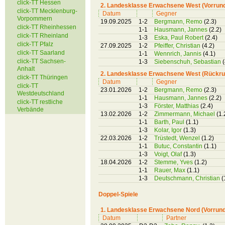
click-TT Hessen
2. Landesklasse Erwachsene West (Vorrun
click-TT Mecklenburg-
Datum
Gegner
Vorpommern
19.09.2025
1-2
Bergmann, Remo
(2.3)
click-TT Rheinhessen
1-1
Hausmann, Jannes
(2.2)
click-TT Rheinland
1-3
Eska, Paul Robert
(2.4)
click-TT Pfalz
27.09.2025
1-2
Pfeiffer, Christian
(4.2)
click-TT Saarland
1-1
Wennrich, Jannis
(4.1)
click-TT Sachsen-
1-3
Siebenschuh, Sebastian
(
Anhalt
2. Landesklasse Erwachsene West (Rückru
click-TT Thüringen
Datum
Gegner
click-TT
23.01.2026
1-2
Bergmann, Remo
(2.3)
Westdeutschland
1-1
Hausmann, Jannes
(2.2)
click-TT restliche
1-3
Förster, Matthias
(2.4)
Verbände
13.02.2026
1-2
Zimmermann, Michael
(1.
1-1
Barth, Paul
(1.1)
1-3
Kolar, Igor
(1.3)
22.03.2026
1-2
Trüstedt, Wenzel
(1.2)
1-1
Butuc, Constantin
(1.1)
1-3
Voigt, Olaf
(1.3)
18.04.2026
1-2
Stemme, Yves
(1.2)
1-1
Rauer, Max
(1.1)
1-3
Deutschmann, Christian
(
Doppel-Spiele
1. Landesklasse Erwachsene Nord (Vorrun
Datum
Partner