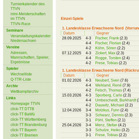
Turnierkalender des
TTVN
mini-Meisterschaften
im TTVN
Einzel-Spiele
TTVN-Race
1. Landesklasse Erwachsene Nord (Vorrun
Seminare
Datum
Gegner
Veranstaltungskalender
28.09.2025
4-3
Fischer, Frank
(2.3)
Niedersachsen
4-4
Fischer, Florian
(2.4)
Vereine
4-2
Köhn, Sören
(2.2)
Adressen,
07.12.2025
4-3
Zickert, Max
(2.3)
Mannschaften, Spieler,
4-4
Rogge, Torsten
(2.4)
Ergebnisse
4-2
Frese, Tobias
(2.2)
Spieler
1. Landesklasse Erwachsene Nord (Rückru
Wechselliste
Datum
Gegner
Q-TTR-Liste
01.02.2026
4-3
Neubert, Sven
(7.6)
4-4
Wehland, René
(7.9)
Archiv
4-2
Felsch, Thomas
(7.4)
Wettkampfarchiv
15.03.2026
4-3
Sporberg, Carlo
(2.3)
Links
4-4
Umbescheidt, Burkhardt
(
Homepage TTVN
4-2
Dauwitz, Michael
(2.2)
click-TT DTTB
12.04.2026
3-4
Motzkus, Fynn
(2.4)
click-TT BaWü
3-3
Schwarz, Dennis
(2.3)
click-TT Württemberg
3-1
Pöhl, Steffen
(2.1)
click-TT Brandenburg
25.04.2026
3-4
Menz, Stefan
(4.2)
click-TT Bayern
3-3
Schulze, Heiko
(3.2)
3-1
Frese, Tobias
(2.2)
click-TT Bremen