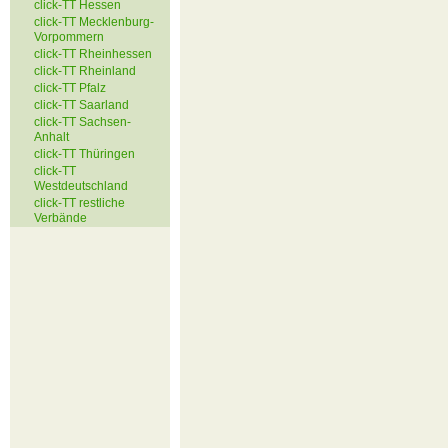
click-TT Hessen
click-TT Mecklenburg-
Vorpommern
click-TT Rheinhessen
click-TT Rheinland
click-TT Pfalz
click-TT Saarland
click-TT Sachsen-
Anhalt
click-TT Thüringen
click-TT
Westdeutschland
click-TT restliche
Verbände