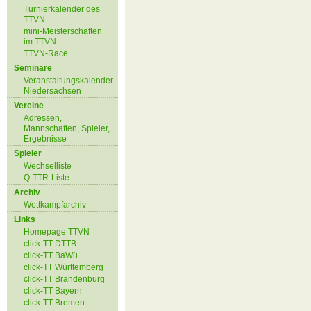
Turnierkalender des
TTVN
mini-Meisterschaften
im TTVN
TTVN-Race
Seminare
Veranstaltungskalender
Niedersachsen
Vereine
Adressen,
Mannschaften, Spieler,
Ergebnisse
Spieler
Wechselliste
Q-TTR-Liste
Archiv
Wettkampfarchiv
Links
Homepage TTVN
click-TT DTTB
click-TT BaWü
click-TT Württemberg
click-TT Brandenburg
click-TT Bayern
click-TT Bremen