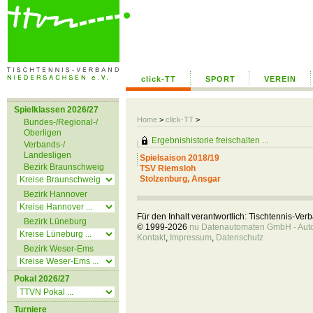
click-TT
SPORT
VEREIN
Spielklassen 2026/27
Home
>
click-TT
>
Bundes-/Regional-/
Oberligen
Ergebnishistorie freischalten ...
Verbands-/
Landesligen
Spielsaison 2018/19
Bezirk Braunschweig
TSV Riemsloh
Stolzenburg, Ansgar
Bezirk Hannover
Für den Inhalt verantwortlich: Tischtennis-Ve
Bezirk Lüneburg
© 1999-2026
nu Datenautomaten GmbH - Autom
Kontakt
,
Impressum
,
Datenschutz
Bezirk Weser-Ems
Pokal 2026/27
Turniere