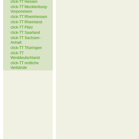
click-TT Hessen
click-TT Mecklenburg-
Vorpommern
click-TT Rheinhessen
click-TT Rheinland
click-TT Pfalz
click-TT Saarland
click-TT Sachsen-
Anhalt
click-TT Thüringen
click-TT
Westdeutschland
click-TT restliche
Verbände