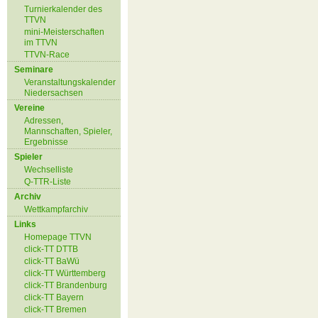
Turnierkalender des
TTVN
mini-Meisterschaften
im TTVN
TTVN-Race
Seminare
Veranstaltungskalender
Niedersachsen
Vereine
Adressen,
Mannschaften, Spieler,
Ergebnisse
Spieler
Wechselliste
Q-TTR-Liste
Archiv
Wettkampfarchiv
Links
Homepage TTVN
click-TT DTTB
click-TT BaWü
click-TT Württemberg
click-TT Brandenburg
click-TT Bayern
click-TT Bremen