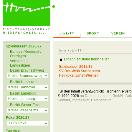
click-TT
SPORT
VEREIN
Spielklassen 2026/27
Home
>
click-TT
>
Bundes-/Regional-/
Oberligen
Ergebnishistorie freischalten ...
Verbands-/
Landesligen
Spielsaison 2018/19
Bezirk Braunschweig
SV Rot-Weiß Sutthausen
Heinicke, Ernst-Werner
Bezirk Hannover
Für den Inhalt verantwortlich: Tischtennis-Ve
Bezirk Lüneburg
© 1999-2026
nu Datenautomaten GmbH - Autom
Kontakt
,
Impressum
,
Datenschutz
Bezirk Weser-Ems
Pokal 2026/27
Turniere