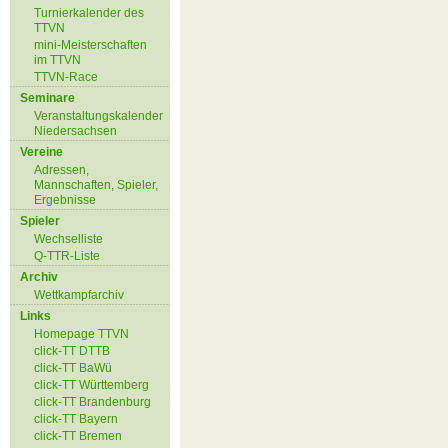
Turnierkalender des
TTVN
mini-Meisterschaften
im TTVN
TTVN-Race
Seminare
Veranstaltungskalender
Niedersachsen
Vereine
Adressen,
Mannschaften, Spieler,
Ergebnisse
Spieler
Wechselliste
Q-TTR-Liste
Archiv
Wettkampfarchiv
Links
Homepage TTVN
click-TT DTTB
click-TT BaWü
click-TT Württemberg
click-TT Brandenburg
click-TT Bayern
click-TT Bremen