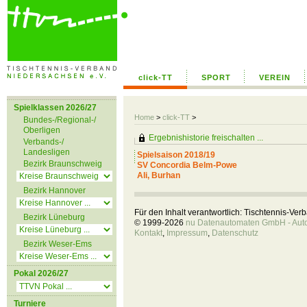
click-TT
SPORT
VEREIN
Spielklassen 2026/27
Home
>
click-TT
>
Bundes-/Regional-/
Oberligen
Ergebnishistorie freischalten ...
Verbands-/
Landesligen
Spielsaison 2018/19
Bezirk Braunschweig
SV Concordia Belm-Powe
Ali, Burhan
Bezirk Hannover
Für den Inhalt verantwortlich: Tischtennis-Ve
Bezirk Lüneburg
© 1999-2026
nu Datenautomaten GmbH - Autom
Kontakt
,
Impressum
,
Datenschutz
Bezirk Weser-Ems
Pokal 2026/27
Turniere