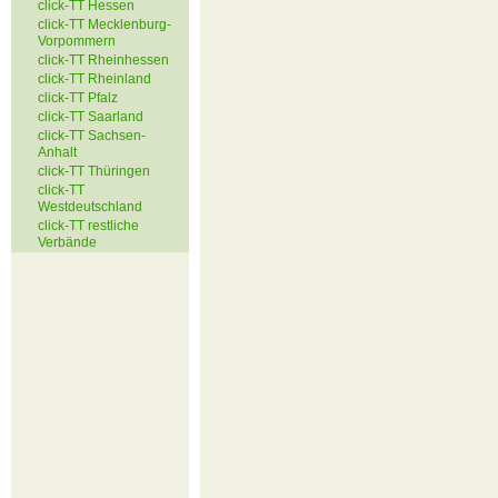
click-TT Hessen
click-TT Mecklenburg-
Vorpommern
click-TT Rheinhessen
click-TT Rheinland
click-TT Pfalz
click-TT Saarland
click-TT Sachsen-
Anhalt
click-TT Thüringen
click-TT
Westdeutschland
click-TT restliche
Verbände