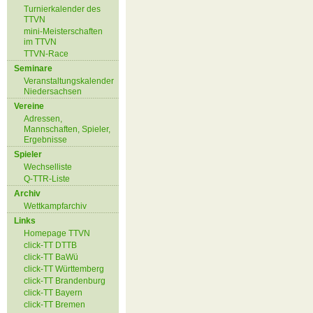
Turnierkalender des
TTVN
mini-Meisterschaften
im TTVN
TTVN-Race
Seminare
Veranstaltungskalender
Niedersachsen
Vereine
Adressen,
Mannschaften, Spieler,
Ergebnisse
Spieler
Wechselliste
Q-TTR-Liste
Archiv
Wettkampfarchiv
Links
Homepage TTVN
click-TT DTTB
click-TT BaWü
click-TT Württemberg
click-TT Brandenburg
click-TT Bayern
click-TT Bremen