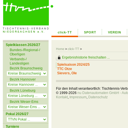
click-TT
SPORT
VEREIN
Spielklassen 2026/27
Home
>
click-TT
>
Bundes-/Regional-/
Oberligen
Ergebnishistorie freischalten ...
Verbands-/
Landesligen
Spielsaison 2024/25
Bezirk Braunschweig
TTC Otze
Sievers, Ole
Bezirk Hannover
Für den Inhalt verantwortlich: Tischtennis-Ve
Bezirk Lüneburg
© 1999-2026
nu Datenautomaten GmbH - Autom
Kontakt
,
Impressum
,
Datenschutz
Bezirk Weser-Ems
Pokal 2026/27
Turniere