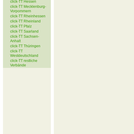
click-TT Hessen
click-TT Mecklenburg-
Vorpommern
click-TT Rheinhessen
click-TT Rheinland
click-TT Pfalz
click-TT Saarland
click-TT Sachsen-
Anhalt
click-TT Thüringen
click-TT
Westdeutschland
click-TT restliche
Verbände