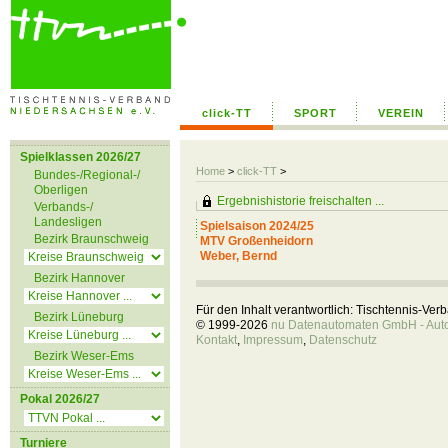
click-TT
SPORT
VEREIN
Spielklassen 2026/27
Home
>
click-TT
>
Bundes-/Regional-/
Oberligen
Ergebnishistorie freischalten ...
Verbands-/
Landesligen
Spielsaison 2024/25
Bezirk Braunschweig
MTV Großenheidorn
Weber, Bernd
Bezirk Hannover
Für den Inhalt verantwortlich: Tischtennis-Ve
Bezirk Lüneburg
© 1999-2026
nu Datenautomaten GmbH - Autom
Kontakt
,
Impressum
,
Datenschutz
Bezirk Weser-Ems
Pokal 2026/27
Turniere