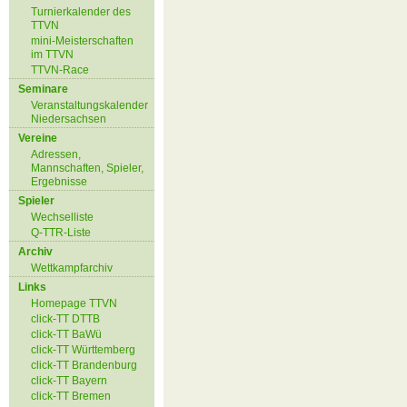
Turnierkalender des
TTVN
mini-Meisterschaften
im TTVN
TTVN-Race
Seminare
Veranstaltungskalender
Niedersachsen
Vereine
Adressen,
Mannschaften, Spieler,
Ergebnisse
Spieler
Wechselliste
Q-TTR-Liste
Archiv
Wettkampfarchiv
Links
Homepage TTVN
click-TT DTTB
click-TT BaWü
click-TT Württemberg
click-TT Brandenburg
click-TT Bayern
click-TT Bremen