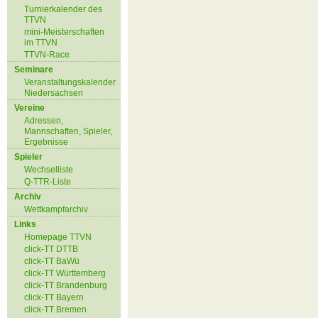
Turnierkalender des
TTVN
mini-Meisterschaften
im TTVN
TTVN-Race
Seminare
Veranstaltungskalender
Niedersachsen
Vereine
Adressen,
Mannschaften, Spieler,
Ergebnisse
Spieler
Wechselliste
Q-TTR-Liste
Archiv
Wettkampfarchiv
Links
Homepage TTVN
click-TT DTTB
click-TT BaWü
click-TT Württemberg
click-TT Brandenburg
click-TT Bayern
click-TT Bremen