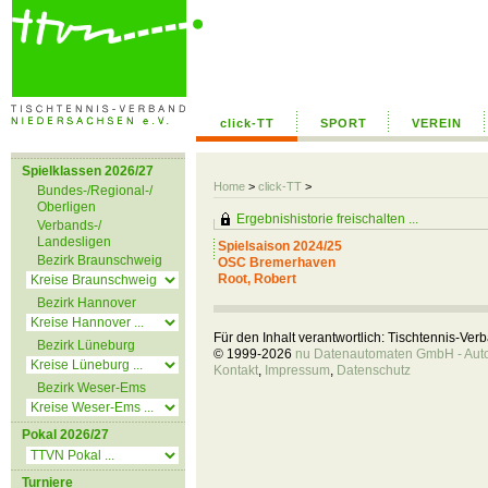
click-TT
SPORT
VEREIN
Spielklassen 2026/27
Home
>
click-TT
>
Bundes-/Regional-/
Oberligen
Ergebnishistorie freischalten ...
Verbands-/
Landesligen
Spielsaison 2024/25
Bezirk Braunschweig
OSC Bremerhaven
Root, Robert
Bezirk Hannover
Für den Inhalt verantwortlich: Tischtennis-Ve
Bezirk Lüneburg
© 1999-2026
nu Datenautomaten GmbH - Autom
Kontakt
,
Impressum
,
Datenschutz
Bezirk Weser-Ems
Pokal 2026/27
Turniere