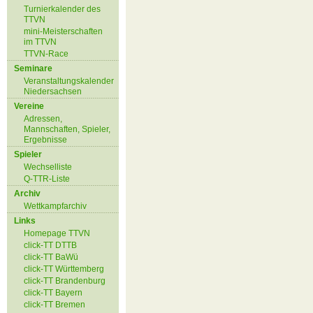
Turnierkalender des
TTVN
mini-Meisterschaften
im TTVN
TTVN-Race
Seminare
Veranstaltungskalender
Niedersachsen
Vereine
Adressen,
Mannschaften, Spieler,
Ergebnisse
Spieler
Wechselliste
Q-TTR-Liste
Archiv
Wettkampfarchiv
Links
Homepage TTVN
click-TT DTTB
click-TT BaWü
click-TT Württemberg
click-TT Brandenburg
click-TT Bayern
click-TT Bremen