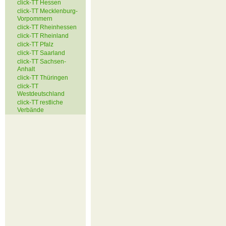
click-TT Hessen
click-TT Mecklenburg-
Vorpommern
click-TT Rheinhessen
click-TT Rheinland
click-TT Pfalz
click-TT Saarland
click-TT Sachsen-
Anhalt
click-TT Thüringen
click-TT
Westdeutschland
click-TT restliche
Verbände