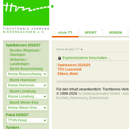
click-TT
SPORT
VEREIN
Spielklassen 2026/27
Home
>
click-TT
>
Bundes-/Regional-/
Oberligen
Ergebnishistorie freischalten ...
Verbands-/
Landesligen
Spielsaison 2024/25
Bezirk Braunschweig
TSV Lunestedt
Ebken, Matti
Bezirk Hannover
Für den Inhalt verantwortlich: Tischtennis-Ve
Bezirk Lüneburg
© 1999-2026
nu Datenautomaten GmbH - Autom
Kontakt
,
Impressum
,
Datenschutz
Bezirk Weser-Ems
Pokal 2026/27
Turniere