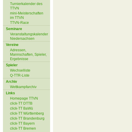
Turnierkalender des
TTVN
mini-Meisterschaften
im TTVN
TTVN-Race
Seminare
Veranstaltungskalender
Niedersachsen
Vereine
Adressen,
Mannschaften, Spieler,
Ergebnisse
Spieler
Wechselliste
Q-TTR-Liste
Archiv
Wettkampfarchiv
Links
Homepage TTVN
click-TT DTTB
click-TT BaWü
click-TT Württemberg
click-TT Brandenburg
click-TT Bayern
click-TT Bremen