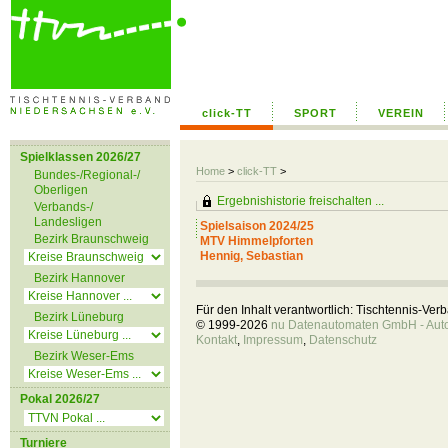
click-TT
SPORT
VEREIN
Spielklassen 2026/27
Home
>
click-TT
>
Bundes-/Regional-/
Oberligen
Ergebnishistorie freischalten ...
Verbands-/
Landesligen
Spielsaison 2024/25
Bezirk Braunschweig
MTV Himmelpforten
Hennig, Sebastian
Bezirk Hannover
Für den Inhalt verantwortlich: Tischtennis-Ve
Bezirk Lüneburg
© 1999-2026
nu Datenautomaten GmbH - Autom
Kontakt
,
Impressum
,
Datenschutz
Bezirk Weser-Ems
Pokal 2026/27
Turniere