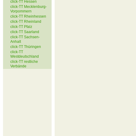
click-TT Hessen
click-TT Mecklenburg-
Vorpommern
click-TT Rheinhessen
click-TT Rheinland
click-TT Pfalz
click-TT Saarland
click-TT Sachsen-
Anhalt
click-TT Thüringen
click-TT
Westdeutschland
click-TT restliche
Verbände