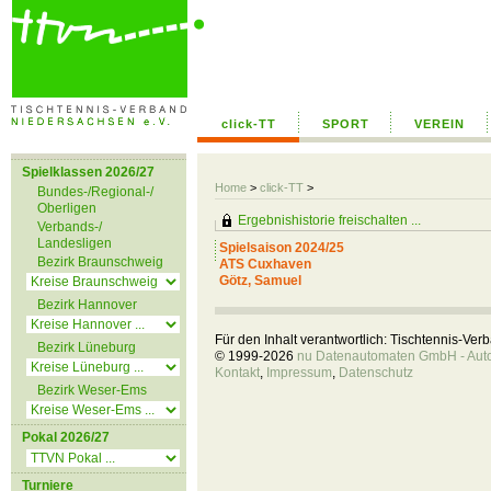
click-TT
SPORT
VEREIN
Spielklassen 2026/27
Home
>
click-TT
>
Bundes-/Regional-/
Oberligen
Ergebnishistorie freischalten ...
Verbands-/
Landesligen
Spielsaison 2024/25
Bezirk Braunschweig
ATS Cuxhaven
Götz, Samuel
Bezirk Hannover
Für den Inhalt verantwortlich: Tischtennis-Ve
Bezirk Lüneburg
© 1999-2026
nu Datenautomaten GmbH - Autom
Kontakt
,
Impressum
,
Datenschutz
Bezirk Weser-Ems
Pokal 2026/27
Turniere