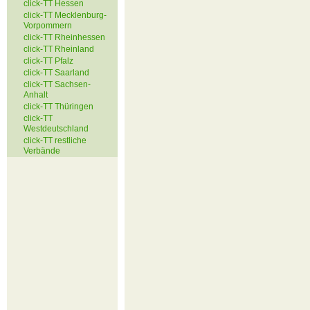
click-TT Hessen
click-TT Mecklenburg-
Vorpommern
click-TT Rheinhessen
click-TT Rheinland
click-TT Pfalz
click-TT Saarland
click-TT Sachsen-
Anhalt
click-TT Thüringen
click-TT
Westdeutschland
click-TT restliche
Verbände