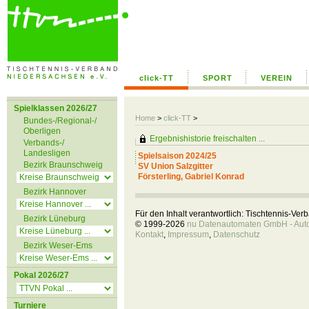
click-TT
SPORT
VEREIN
Spielklassen 2026/27
Home
>
click-TT
>
Bundes-/Regional-/
Oberligen
Ergebnishistorie freischalten ...
Verbands-/
Landesligen
Spielsaison 2024/25
Bezirk Braunschweig
SV Union Salzgitter
Försterling, Gabriel Konrad
Bezirk Hannover
Für den Inhalt verantwortlich: Tischtennis-Ve
Bezirk Lüneburg
© 1999-2026
nu Datenautomaten GmbH - Autom
Kontakt
,
Impressum
,
Datenschutz
Bezirk Weser-Ems
Pokal 2026/27
Turniere