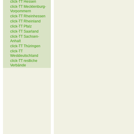
click-TT Hessen
click-TT Mecklenburg-
Vorpommern
click-TT Rheinhessen
click-TT Rheinland
click-TT Pfalz
click-TT Saarland
click-TT Sachsen-
Anhalt
click-TT Thüringen
click-TT
Westdeutschland
click-TT restliche
Verbände