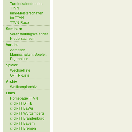
Turnierkalender des
TTVN
mini-Meisterschaften
im TTVN
TTVN-Race
Seminare
Veranstaltungskalender
Niedersachsen
Vereine
Adressen,
Mannschaften, Spieler,
Ergebnisse
Spieler
Wechselliste
Q-TTR-Liste
Archiv
Wettkampfarchiv
Links
Homepage TTVN
click-TT DTTB
click-TT BaWü
click-TT Württemberg
click-TT Brandenburg
click-TT Bayern
click-TT Bremen