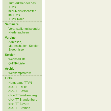
Turnierkalender des
TTVN
mini-Meisterschaften
im TTVN
TTVN-Race
Seminare
Veranstaltungskalender
Niedersachsen
Vereine
Adressen,
Mannschaften, Spieler,
Ergebnisse
Spieler
Wechselliste
Q-TTR-Liste
Archiv
Wettkampfarchiv
Links
Homepage TTVN
click-TT DTTB
click-TT BaWü
click-TT Württemberg
click-TT Brandenburg
click-TT Bayern
click-TT Bremen