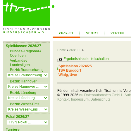
click-TT
SPORT
VEREIN
Spielklassen 2026/27
Home
>
click-TT
>
Bundes-/Regional-/
Oberligen
Ergebnishistorie freischalten ...
Verbands-/
Landesligen
Spielsaison 2024/25
Bezirk Braunschweig
TSV Burgdorf
Wittig, Uwe
Bezirk Hannover
Für den Inhalt verantwortlich: Tischtennis-Ve
Bezirk Lüneburg
© 1999-2026
nu Datenautomaten GmbH - Autom
Kontakt
,
Impressum
,
Datenschutz
Bezirk Weser-Ems
Pokal 2026/27
Turniere