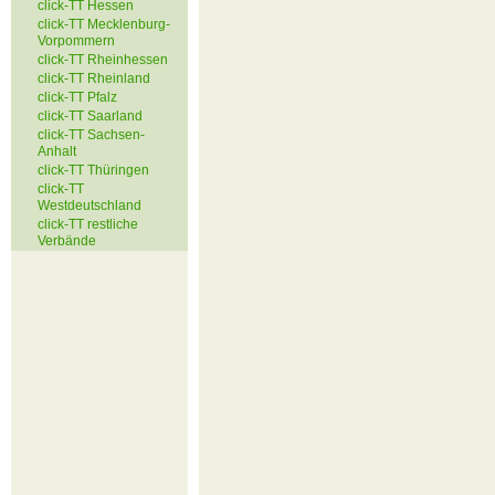
click-TT Hessen
click-TT Mecklenburg-
Vorpommern
click-TT Rheinhessen
click-TT Rheinland
click-TT Pfalz
click-TT Saarland
click-TT Sachsen-
Anhalt
click-TT Thüringen
click-TT
Westdeutschland
click-TT restliche
Verbände