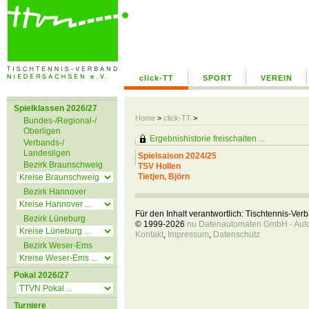
click-TT
SPORT
VEREIN
Spielklassen 2026/27
Home
>
click-TT
>
Bundes-/Regional-/
Oberligen
Ergebnishistorie freischalten ...
Verbands-/
Landesligen
Spielsaison 2024/25
Bezirk Braunschweig
TSV Hollen
Tietjen, Björn
Bezirk Hannover
Für den Inhalt verantwortlich: Tischtennis-Ve
Bezirk Lüneburg
© 1999-2026
nu Datenautomaten GmbH - Autom
Kontakt
,
Impressum
,
Datenschutz
Bezirk Weser-Ems
Pokal 2026/27
Turniere