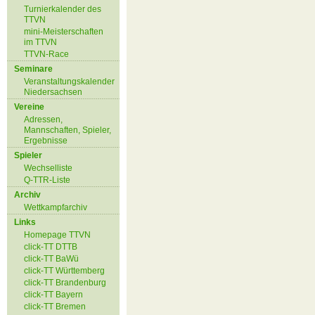
Turnierkalender des
TTVN
mini-Meisterschaften
im TTVN
TTVN-Race
Seminare
Veranstaltungskalender
Niedersachsen
Vereine
Adressen,
Mannschaften, Spieler,
Ergebnisse
Spieler
Wechselliste
Q-TTR-Liste
Archiv
Wettkampfarchiv
Links
Homepage TTVN
click-TT DTTB
click-TT BaWü
click-TT Württemberg
click-TT Brandenburg
click-TT Bayern
click-TT Bremen