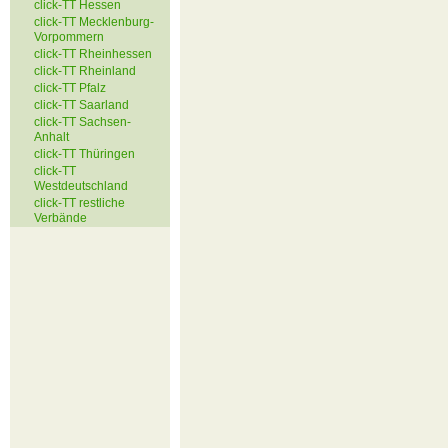
click-TT Hessen
click-TT Mecklenburg-
Vorpommern
click-TT Rheinhessen
click-TT Rheinland
click-TT Pfalz
click-TT Saarland
click-TT Sachsen-
Anhalt
click-TT Thüringen
click-TT
Westdeutschland
click-TT restliche
Verbände