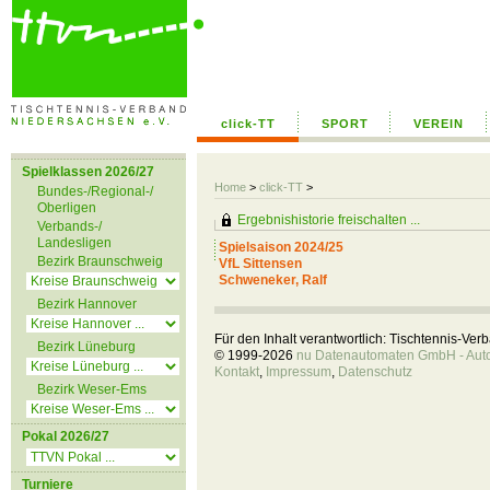
click-TT
SPORT
VEREIN
Spielklassen 2026/27
Home
>
click-TT
>
Bundes-/Regional-/
Oberligen
Ergebnishistorie freischalten ...
Verbands-/
Landesligen
Spielsaison 2024/25
Bezirk Braunschweig
VfL Sittensen
Schweneker, Ralf
Bezirk Hannover
Für den Inhalt verantwortlich: Tischtennis-Ve
Bezirk Lüneburg
© 1999-2026
nu Datenautomaten GmbH - Autom
Kontakt
,
Impressum
,
Datenschutz
Bezirk Weser-Ems
Pokal 2026/27
Turniere