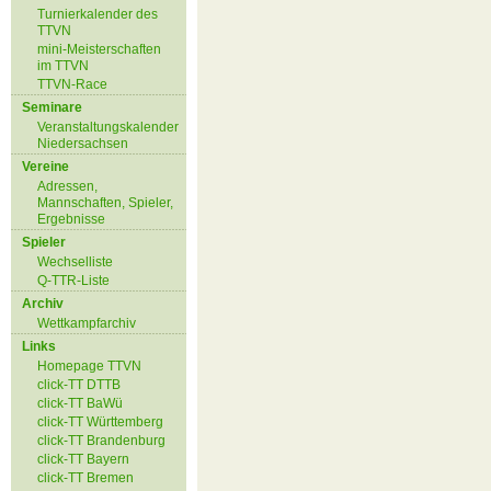
Turnierkalender des
TTVN
mini-Meisterschaften
im TTVN
TTVN-Race
Seminare
Veranstaltungskalender
Niedersachsen
Vereine
Adressen,
Mannschaften, Spieler,
Ergebnisse
Spieler
Wechselliste
Q-TTR-Liste
Archiv
Wettkampfarchiv
Links
Homepage TTVN
click-TT DTTB
click-TT BaWü
click-TT Württemberg
click-TT Brandenburg
click-TT Bayern
click-TT Bremen