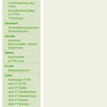
Turnierkalender des
TTVN
mini-Meisterschaften
im TTVN
TTVN-Race
Seminare
Veranstaltungskalender
Niedersachsen
Vereine
Adressen,
Mannschaften, Spieler,
Ergebnisse
Spieler
Wechselliste
Q-TTR-Liste
Archiv
Wettkampfarchiv
Links
Homepage TTVN
click-TT DTTB
click-TT BaWü
click-TT Württemberg
click-TT Brandenburg
click-TT Bayern
click-TT Bremen