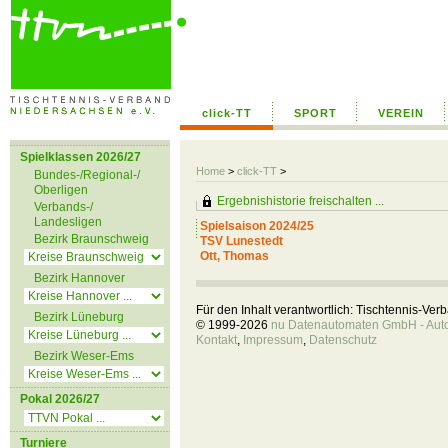
click-TT
SPORT
VEREIN
Spielklassen 2026/27
Home
>
click-TT
>
Bundes-/Regional-/
Oberligen
Ergebnishistorie freischalten ...
Verbands-/
Landesligen
Spielsaison 2024/25
Bezirk Braunschweig
TSV Lunestedt
Ott, Thomas
Bezirk Hannover
Für den Inhalt verantwortlich: Tischtennis-Ve
Bezirk Lüneburg
© 1999-2026
nu Datenautomaten GmbH - Autom
Kontakt
,
Impressum
,
Datenschutz
Bezirk Weser-Ems
Pokal 2026/27
Turniere