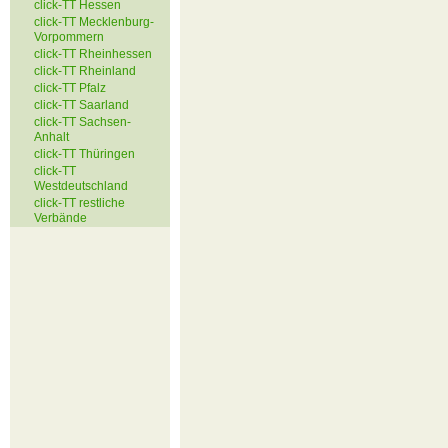
click-TT Hessen
click-TT Mecklenburg-
Vorpommern
click-TT Rheinhessen
click-TT Rheinland
click-TT Pfalz
click-TT Saarland
click-TT Sachsen-
Anhalt
click-TT Thüringen
click-TT
Westdeutschland
click-TT restliche
Verbände