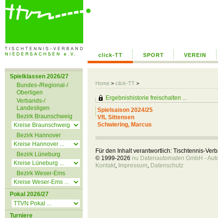
click-TT
SPORT
VEREIN
Spielklassen 2026/27
Home
>
click-TT
>
Bundes-/Regional-/
Oberligen
Ergebnishistorie freischalten ...
Verbands-/
Landesligen
Spielsaison 2024/25
Bezirk Braunschweig
VfL Sittensen
Schwiering, Marcus
Bezirk Hannover
Für den Inhalt verantwortlich: Tischtennis-Ve
Bezirk Lüneburg
© 1999-2026
nu Datenautomaten GmbH - Autom
Kontakt
,
Impressum
,
Datenschutz
Bezirk Weser-Ems
Pokal 2026/27
Turniere