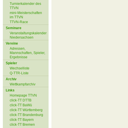
Turnierkalender des
TTVN
mini-Meisterschaften
im TTVN
TTVN-Race
Seminare
Veranstaltungskalender
Niedersachsen
Vereine
Adressen,
Mannschaften, Spieler,
Ergebnisse
Spieler
Wechselliste
Q-TTR-Liste
Archiv
Wettkampfarchiv
Links
Homepage TTVN
click-TT DTTB
click-TT BaWü
click-TT Württemberg
click-TT Brandenburg
click-TT Bayern
click-TT Bremen