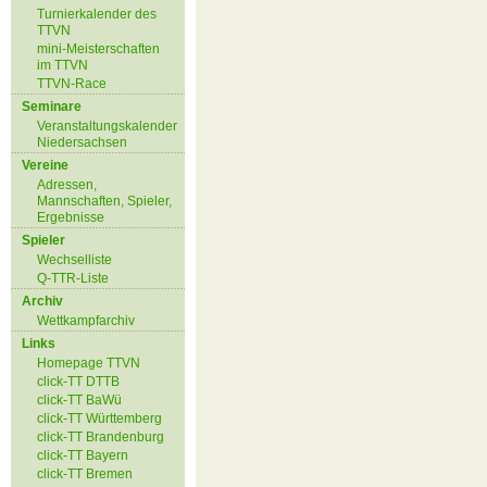
Turnierkalender des
TTVN
mini-Meisterschaften
im TTVN
TTVN-Race
Seminare
Veranstaltungskalender
Niedersachsen
Vereine
Adressen,
Mannschaften, Spieler,
Ergebnisse
Spieler
Wechselliste
Q-TTR-Liste
Archiv
Wettkampfarchiv
Links
Homepage TTVN
click-TT DTTB
click-TT BaWü
click-TT Württemberg
click-TT Brandenburg
click-TT Bayern
click-TT Bremen