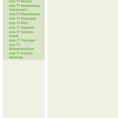
click-TT Hessen
click-TT Mecklenburg-
Vorpommern
click-TT Rheinhessen
click-TT Rheinland
click-TT Pfalz
click-TT Saarland
click-TT Sachsen-
Anhalt
click-TT Thüringen
click-TT
Westdeutschland
click-TT restliche
Verbände