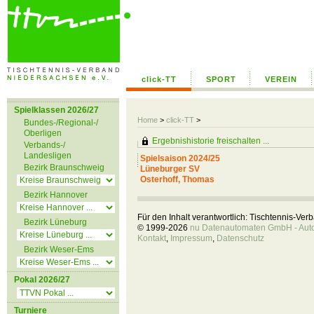
click-TT
SPORT
VEREIN
Spielklassen 2026/27
Home
>
click-TT
>
Bundes-/Regional-/
Oberligen
Ergebnishistorie freischalten ...
Verbands-/
Landesligen
Spielsaison 2024/25
Bezirk Braunschweig
Lüneburger SV
Osterhoff, Thomas
Bezirk Hannover
Für den Inhalt verantwortlich: Tischtennis-Ve
Bezirk Lüneburg
© 1999-2026
nu Datenautomaten GmbH - Autom
Kontakt
,
Impressum
,
Datenschutz
Bezirk Weser-Ems
Pokal 2026/27
Turniere