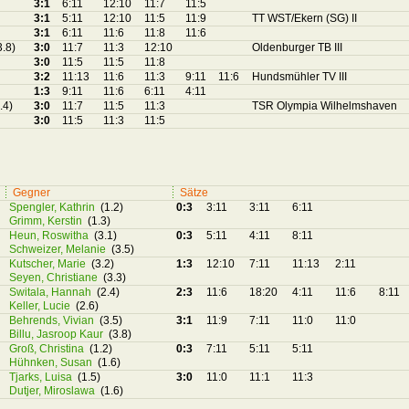
3:1
6:11
12:10
11:7
11:5
3:1
5:11
12:10
11:5
11:9
TT WST/Ekern (SG) II
3:1
6:11
11:6
11:8
11:6
3.8)
3:0
11:7
11:3
12:10
Oldenburger TB III
3:0
11:5
11:5
11:8
3:2
11:13
11:6
11:3
9:11
11:6
Hundsmühler TV III
1:3
9:11
11:6
6:11
4:11
.4)
3:0
11:7
11:5
11:3
TSR Olympia Wilhelmshaven
3:0
11:5
11:3
11:5
Gegner
Sätze
Spengler, Kathrin
(1.2)
0:3
3:11
3:11
6:11
Grimm, Kerstin
(1.3)
Heun, Roswitha
(3.1)
0:3
5:11
4:11
8:11
Schweizer, Melanie
(3.5)
Kutscher, Marie
(3.2)
1:3
12:10
7:11
11:13
2:11
Seyen, Christiane
(3.3)
Switala, Hannah
(2.4)
2:3
11:6
18:20
4:11
11:6
8:11
Keller, Lucie
(2.6)
Behrends, Vivian
(3.5)
3:1
11:9
7:11
11:0
11:0
Billu, Jasroop Kaur
(3.8)
Groß, Christina
(1.2)
0:3
7:11
5:11
5:11
Hühnken, Susan
(1.6)
Tjarks, Luisa
(1.5)
3:0
11:0
11:1
11:3
Dutjer, Miroslawa
(1.6)