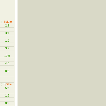
Spiele
2:8
3:7
1:9
3:7
10:0
4:6
8:2
Spiele
5:5
1:9
8:2