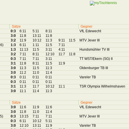
Sätze
Gegner
0:3
6:11
5:11
8:11
VfL Edewecht
3:0
11:8
13:11
11:8
3:2
11:9
10:12
11:3
9:11
11:5
MTV Jever III
.6)
1:3
6:11
1:11
11:5
7:11
1:3
11:13
11:5
3:11
4:11
Hundsmühler TV III
3:2
7:11
8:11
12:10
11:7
11:8
0:3
7:11
7:11
3:11
TT WST/Ekern (SG) II
3:1
11:8
8:11
11:5
11:9
3:0
11:3
11:5
11:3
Oldenburger TB III
3:0
11:2
11:0
11:4
0:3
0:11
0:11
0:11
Vareler TB
0:3
0:11
0:11
0:11
3:1
11:3
11:7
10:12
11:1
TSR Olympia Wilhelmshaven
3:0
11:1
11:4
11:3
Sätze
Gegner
3:0
11:6
11:9
11:6
VfL Edewecht
3:0
11:8
11:0
11:4
.5)
0:3
13:15
7:11
7:11
MTV Jever III
0:3
6:11
10:12
5:11
3:0
12:10
13:11
11:9
Vareler TB