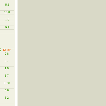
5:5
10:0
1:9
9:1
Spiele
2:8
3:7
1:9
3:7
10:0
4:6
8:2