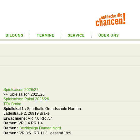
BILDUNG
TERMINE
SERVICE
ÜBER UNS
Spielsaison 2026/27
>> Spielsaison 2025/26
Spielsaison Pokal 2025/26
TTV Brake
Spiellokal 1
:
Sporthalle Grundschule Harrien
Ladestraße 2, 26919 Brake
Erwachsene:
VR 7.6 RR 7.7
Damen:
VR 1.4 RR 1.4
Damen :
Bezirksliga Damen Nord
Damen :
VR 8:6 RR 11:3 gesamt 19:9