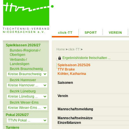
click-TT
SPORT
VEREIN
Spielklassen 2026/27
Home
>
click-TT
>
Bundes-/Regional-/
Oberligen
Ergebnishistorie freischalten ...
Verbands-/
Landesligen
Spielsaison 2025/26
Bezirk Braunschweig
TTV Brake
Köhler, Katharina
Bezirk Hannover
Saisonen
Bezirk Lüneburg
Verein
Bezirk Weser-Ems
Mannschaftsmeldung
Pokal 2026/27
Mannschaftseinsätze
Einzelbilanzen
Turniere