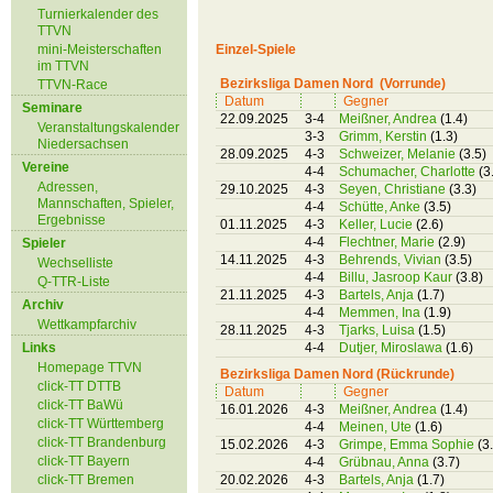
Turnierkalender des
TTVN
mini-Meisterschaften
Einzel-Spiele
im TTVN
Bezirksliga Damen Nord (Vorrunde)
TTVN-Race
Datum
Gegner
Seminare
22.09.2025
3-4
Meißner, Andrea
(1.4)
Veranstaltungskalender
3-3
Grimm, Kerstin
(1.3)
Niedersachsen
28.09.2025
4-3
Schweizer, Melanie
(3.5)
Vereine
4-4
Schumacher, Charlotte
(3
Adressen,
29.10.2025
4-3
Seyen, Christiane
(3.3)
Mannschaften, Spieler,
4-4
Schütte, Anke
(3.5)
Ergebnisse
01.11.2025
4-3
Keller, Lucie
(2.6)
4-4
Flechtner, Marie
(2.9)
Spieler
14.11.2025
4-3
Behrends, Vivian
(3.5)
Wechselliste
4-4
Billu, Jasroop Kaur
(3.8)
Q-TTR-Liste
21.11.2025
4-3
Bartels, Anja
(1.7)
Archiv
4-4
Memmen, Ina
(1.9)
Wettkampfarchiv
28.11.2025
4-3
Tjarks, Luisa
(1.5)
Links
4-4
Dutjer, Miroslawa
(1.6)
Homepage TTVN
Bezirksliga Damen Nord (Rückrunde)
click-TT DTTB
Datum
Gegner
click-TT BaWü
16.01.2026
4-3
Meißner, Andrea
(1.4)
click-TT Württemberg
4-4
Meinen, Ute
(1.6)
click-TT Brandenburg
15.02.2026
4-3
Grimpe, Emma Sophie
(3
click-TT Bayern
4-4
Grübnau, Anna
(3.7)
click-TT Bremen
20.02.2026
4-3
Bartels, Anja
(1.7)