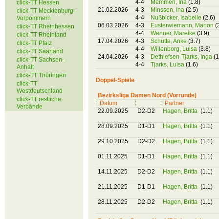
4-4
Memmen, Ina
(1.8)
click-TT Hessen
21.02.2026
4-3
Minssen, Ina
(2.5)
click-TT Mecklenburg-
4-4
Nußbicker, Isabelle
(2.6)
Vorpommern
06.03.2026
4-3
Eusterwiemann, Marion
(
click-TT Rheinhessen
4-4
Wenner, Mareike
(3.9)
click-TT Rheinland
17.04.2026
4-3
Schütte, Anke
(3.7)
click-TT Pfalz
4-4
Willenborg, Luisa
(3.8)
click-TT Saarland
24.04.2026
4-3
Dethlefsen-Tjarks, Inga
(1
click-TT Sachsen-
4-4
Tjarks, Luisa
(1.6)
Anhalt
click-TT Thüringen
Doppel-Spiele
click-TT
Westdeutschland
Bezirksliga Damen Nord (Vorrunde)
click-TT restliche
Datum
Partner
Verbände
22.09.2025
D2-D2
Hagen, Britta
(1.1)
28.09.2025
D1-D1
Hagen, Britta
(1.1)
29.10.2025
D2-D2
Hagen, Britta
(1.1)
01.11.2025
D1-D1
Hagen, Britta
(1.1)
14.11.2025
D2-D2
Hagen, Britta
(1.1)
21.11.2025
D1-D1
Hagen, Britta
(1.1)
28.11.2025
D2-D2
Hagen, Britta
(1.1)