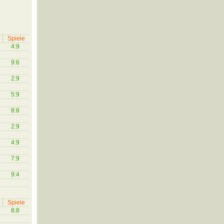
Spiele
4:9
9:6
2:9
5:9
8:8
2:9
4:9
7:9
9:4
Spiele
8:8