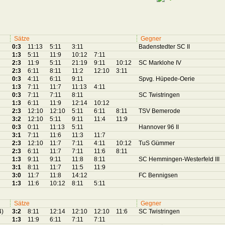
Sätze
Gegner
0:3
11:13
5:11
3:11
Badenstedter SC II
1:3
5:11
11:9
10:12
7:11
2:3
11:9
5:11
21:19
9:11
10:12
SC Marklohe IV
2:3
6:11
8:11
11:2
12:10
3:11
0:3
4:11
6:11
9:11
Spvg. Hüpede-Oerie
1:3
7:11
11:7
11:13
4:11
0:3
7:11
7:11
8:11
SC Twistringen
1:3
6:11
11:9
12:14
10:12
2:3
12:10
12:10
5:11
6:11
8:11
TSV Bemerode
3:2
12:10
5:11
9:11
11:4
11:9
0:3
0:11
11:13
5:11
Hannover 96 II
3:1
7:11
11:6
11:3
11:7
2:3
12:10
11:7
7:11
4:11
10:12
TuS Gümmer
2:3
6:11
11:7
7:11
11:6
8:11
1:3
9:11
9:11
11:8
8:11
SC Hemmingen-Westerfeld III
3:1
8:11
11:7
11:5
11:9
3:0
11:7
11:8
14:12
FC Bennigsen
1:3
11:6
10:12
8:11
5:11
Sätze
Gegner
4)
3:2
8:11
12:14
12:10
12:10
11:6
SC Twistringen
1:3
11:9
6:11
7:11
7:11