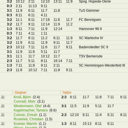
3:2
10:12
2:11
12:10
13:11
11:9
Spvg. Hüpede-Oerie
0:3
2:11
11:13
9:11
)
3:1
11:9
6:11
11:7
11:8
TuS Gümmer
0:3
8:11
6:11
4:11
3:2
11:1
8:11
17:19
11:6
11:7
FC Bennigsen
3:2
11:7
9:11
12:14
11:9
11:2
1:3
8:11
7:11
11:9
12:14
Hannover 96 II
0:3
7:11
4:11
1:11
3:2
11:7
8:11
11:2
6:11
11:9
SC Marklohe IV
3:2
11:9
6:11
11:9
9:11
11:7
2:3
10:12
7:11
11:6
11:7
9:11
Badenstedter SC II
3:1
11:9
11:6
5:11
11:7
3:1
11:1
11:7
10:12
11:7
TSV Bemerode
2:3
11:7
5:11
8:11
16:14
7:11
1:3
7:11
11:8
9:11
2:11
SC Hemmingen-Westerfeld III
2:3
11:8
10:12
7:11
11:8
9:11
Gegner
Sätze
.1)
Kroß, Björn
(2.4)
2:3
6:11
11:7
11:8
7:11
6:11
Conradi, Marc
(3.1)
.1)
Mindermann, Olaf
(4.4)
3:1
11:5
11:9
5:11
11:7
Kagelmacher, Tamara
(6.6)
.1)
Colovic, Emrah
(1.1)
2:3
12:10
9:11
11:4
6:11
8:11
Roselieb, Christian
(1.5)
.1)
Kramer, Marvin
(1.1)
1:3
8:11
15:13
8:11
6:11