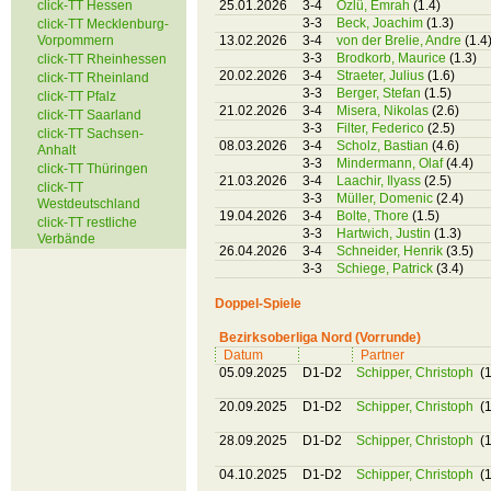
click-TT Hessen
25.01.2026
3-4
Özlü, Emrah
(1.4)
3-3
Beck, Joachim
(1.3)
click-TT Mecklenburg-
Vorpommern
13.02.2026
3-4
von der Brelie, Andre
(1.4
3-3
Brodkorb, Maurice
(1.3)
click-TT Rheinhessen
20.02.2026
3-4
Straeter, Julius
(1.6)
click-TT Rheinland
3-3
Berger, Stefan
(1.5)
click-TT Pfalz
21.02.2026
3-4
Misera, Nikolas
(2.6)
click-TT Saarland
3-3
Filter, Federico
(2.5)
click-TT Sachsen-
08.03.2026
3-4
Scholz, Bastian
(4.6)
Anhalt
3-3
Mindermann, Olaf
(4.4)
click-TT Thüringen
21.03.2026
3-4
Laachir, Ilyass
(2.5)
click-TT
3-3
Müller, Domenic
(2.4)
Westdeutschland
19.04.2026
3-4
Bolte, Thore
(1.5)
click-TT restliche
3-3
Hartwich, Justin
(1.3)
Verbände
26.04.2026
3-4
Schneider, Henrik
(3.5)
3-3
Schiege, Patrick
(3.4)
Doppel-Spiele
Bezirksoberliga Nord (Vorrunde)
Datum
Partner
05.09.2025
D1-D2
Schipper, Christoph
(1
20.09.2025
D1-D2
Schipper, Christoph
(1
28.09.2025
D1-D2
Schipper, Christoph
(1
04.10.2025
D1-D2
Schipper, Christoph
(1