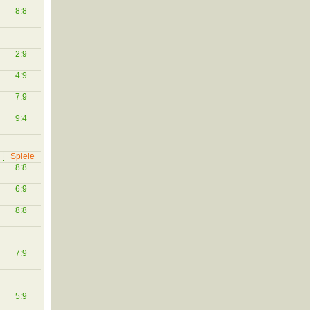
8:8
2:9
4:9
7:9
9:4
Spiele
8:8
6:9
8:8
7:9
5:9