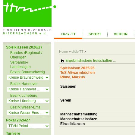
click-TT
SPORT
VEREIN
Spielklassen 2026/27
Home
>
click-TT
>
Bundes-/Regional-/
Oberligen
Ergebnishistorie freischalten ...
Verbands-/
Landesligen
Spielsaison 2025/26
Bezirk Braunschweig
TuS Altwarmbüchen
Rinne, Markus
Bezirk Hannover
Saisonen
Bezirk Lüneburg
Verein
Bezirk Weser-Ems
Mannschaftsmeldung
Mannschaftseinsätze
Pokal 2026/27
Einzelbilanzen
Turniere