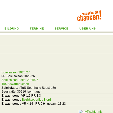
BILDUNG
TERMINE
SERVICE
ÜBER UNS
Spielsaison 2026/27
>> Spielsaison 2025/26
Spielsaison Pokal 2025/26
TuS Altwarmbüchen
Spiellokal 1
:
TuS-Sporthalle Seestraße
Seestraße, 30916 Isernhagen
Erwachsene:
VR 1.2 RR 1.3
Erwachsene :
Bezirksoberliga Nord
Erwachsene :
VR 4:14 RR 9:9 gesamt 13:23