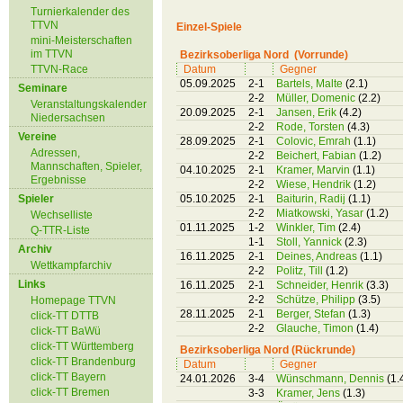
Turnierkalender des
TTVN
Einzel-Spiele
mini-Meisterschaften
im TTVN
Bezirksoberliga Nord (Vorrunde)
TTVN-Race
Datum
Gegner
05.09.2025
2-1
Bartels, Malte
(2.1)
Seminare
2-2
Müller, Domenic
(2.2)
Veranstaltungskalender
20.09.2025
2-1
Jansen, Erik
(4.2)
Niedersachsen
2-2
Rode, Torsten
(4.3)
Vereine
28.09.2025
2-1
Colovic, Emrah
(1.1)
Adressen,
2-2
Beichert, Fabian
(1.2)
Mannschaften, Spieler,
04.10.2025
2-1
Kramer, Marvin
(1.1)
Ergebnisse
2-2
Wiese, Hendrik
(1.2)
Spieler
05.10.2025
2-1
Baiturin, Radij
(1.1)
2-2
Miatkowski, Yasar
(1.2)
Wechselliste
01.11.2025
1-2
Winkler, Tim
(2.4)
Q-TTR-Liste
1-1
Stoll, Yannick
(2.3)
Archiv
16.11.2025
2-1
Deines, Andreas
(1.1)
Wettkampfarchiv
2-2
Politz, Till
(1.2)
Links
16.11.2025
2-1
Schneider, Henrik
(3.3)
2-2
Schütze, Philipp
(3.5)
Homepage TTVN
28.11.2025
2-1
Berger, Stefan
(1.3)
click-TT DTTB
2-2
Glauche, Timon
(1.4)
click-TT BaWü
click-TT Württemberg
Bezirksoberliga Nord (Rückrunde)
click-TT Brandenburg
Datum
Gegner
click-TT Bayern
24.01.2026
3-4
Wünschmann, Dennis
(1.
click-TT Bremen
3-3
Kramer, Jens
(1.3)