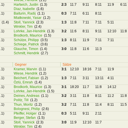
Wiese, Hendrik
(1.2)
.1)
Hartwich, Justin
(1.3)
2:3
11:7
9:11
8:11
11:9
6:11
Diaz, Isabelle
(1.6)
.1)
Baiturin, Radij
(1.1)
0:3
7:11
6:11
8:11
Miatkowski, Yasar
(1.2)
n
(1.4)
Stoll, Yannick
(2.3)
1:3
11:8
7:11
7:11
5:11
Winkler, Tim
(2.4)
.1)
Lohrke, Jan-Hendrik
(1.3)
3:2
11:6
8:11
9:11
12:10
11:8
Brodkorb, Maurice
(1.5)
.1)
Schütze, Philipp
(3.5)
1:3
8:11
11:9
7:11
7:11
Schiege, Patrick
(3.6)
.1)
Glauche, Timon
(1.4)
3:0
11:8
11:6
11:3
Schmitt, Hendrik
(2.7)
Gegner
Sätze
.1)
Kramer, Marvin
(1.1)
3:1
12:10
18:16
7:11
11:9
Wiese, Hendrik
(1.2)
.1)
Beichert, Fabian
(1.2)
1:3
7:11
3:11
13:11
4:11
Özlü, Emrah
(1.4)
.1)
Brodkorb, Maurice
(1.3)
3:1
18:20
11:7
11:8
14:12
Lohrke, Jan-Hendrik
(1.5)
.1)
Deines, Andreas
(1.1)
3:2
3:11
11:8
8:11
11:2
11:8
Politz, Till
(1.2)
.1)
Thun, Moritz
(1.2)
3:2
7:11
11:8
11:4
8:11
11:5
Bolognesi, Philip
(2.6)
.1)
Pfeiffer, Holger
(1.1)
0:3
5:11
9:11
2:11
Berger, Stefan
(1.5)
.1)
Stoll, Yannick
(2.3)
3:0
11:9
12:10
11:7
Winkler, Tim
(2.4)