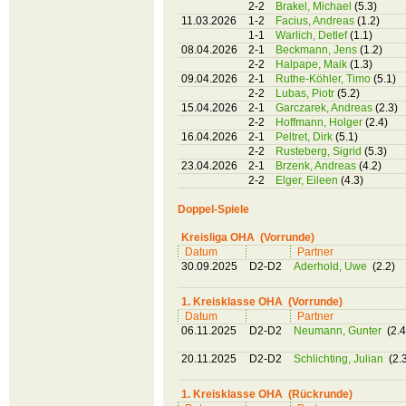
2-2
Brakel, Michael
(5.3)
11.03.2026
1-2
Facius, Andreas
(1.2)
1-1
Warlich, Detlef
(1.1)
08.04.2026
2-1
Beckmann, Jens
(1.2)
2-2
Halpape, Maik
(1.3)
09.04.2026
2-1
Ruthe-Köhler, Timo
(5.1)
2-2
Lubas, Piotr
(5.2)
15.04.2026
2-1
Garczarek, Andreas
(2.3)
2-2
Hoffmann, Holger
(2.4)
16.04.2026
2-1
Peltret, Dirk
(5.1)
2-2
Rusteberg, Sigrid
(5.3)
23.04.2026
2-1
Brzenk, Andreas
(4.2)
2-2
Elger, Eileen
(4.3)
Doppel-Spiele
Kreisliga OHA (Vorrunde)
Datum
Partner
30.09.2025
D2-D2
Aderhold, Uwe
(2.2)
1. Kreisklasse OHA (Vorrunde)
Datum
Partner
06.11.2025
D2-D2
Neumann, Gunter
(2.4
20.11.2025
D2-D2
Schlichting, Julian
(2.
1. Kreisklasse OHA (Rückrunde)