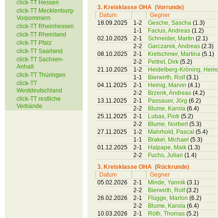
click-TT Hessen
3. Kreisklasse OHA (Vorrunde)
click-TT Mecklenburg-
Datum
Gegner
Vorpommern
18.09.2025
1-2
Gesche, Sascha
(1.3)
click-TT Rheinhessen
1-1
Facius, Andreas
(1.2)
click-TT Rheinland
02.10.2025
2-1
Schneider, Martin
(2.1)
click-TT Pfalz
2-2
Garczarek, Andreas
(2.3)
click-TT Saarland
08.10.2025
2-1
Kretschmer, Martina
(5.1)
click-TT Sachsen-
2-2
Peltret, Dirk
(5.2)
Anhalt
21.10.2025
1-2
Heidelberg-Kröning, Hein
click-TT Thüringen
1-1
Bierwirth, Rolf
(3.1)
click-TT
04.11.2025
2-1
Heinig, Marvin
(4.1)
Westdeutschland
2-2
Brzenk, Andreas
(4.2)
click-TT restliche
13.11.2025
2-1
Passauer, Jörg
(6.2)
Verbände
2-2
Blume, Karola
(6.4)
25.11.2025
2-1
Lubas, Piotr
(5.2)
2-2
Blume, Norbert
(5.3)
27.11.2025
1-2
Mahrhold, Pascal
(5.4)
1-1
Brakel, Michael
(5.3)
01.12.2025
2-1
Halpape, Maik
(1.3)
2-2
Fuchs, Julian
(1.4)
3. Kreisklasse OHA (Rückrunde)
Datum
Gegner
05.02.2026
2-1
Minde, Yannik
(3.1)
2-2
Bierwirth, Rolf
(3.2)
26.02.2026
2-1
Flügge, Marlon
(6.2)
2-2
Blume, Karola
(6.4)
10.03.2026
2-1
Röth, Thomas
(5.2)