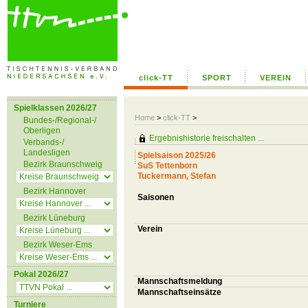
click-TT
SPORT
VEREIN
Spielklassen 2026/27
Home
>
click-TT
>
Bundes-/Regional-/
Oberligen
Ergebnishistorie freischalten ...
Verbands-/
Landesligen
Spielsaison 2025/26
Bezirk Braunschweig
SuS Tettenborn
Tuckermann, Stefan
Bezirk Hannover
Saisonen
Bezirk Lüneburg
Verein
Bezirk Weser-Ems
Pokal 2026/27
Mannschaftsmeldung
Mannschaftseinsätze
Turniere