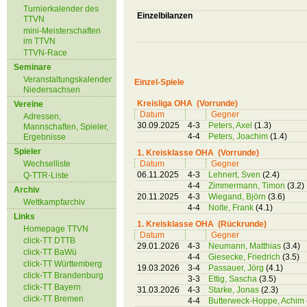
Turnierkalender des
Einzelbilanzen
TTVN
mini-Meisterschaften
im TTVN
TTVN-Race
Seminare
Veranstaltungskalender
Einzel-Spiele
Niedersachsen
Kreisliga OHA (Vorrunde)
Vereine
Datum
Gegner
Adressen,
30.09.2025
4-3
Peters, Axel
(1.3)
Mannschaften, Spieler,
4-4
Peters, Joachim
(1.4)
Ergebnisse
Spieler
1. Kreisklasse OHA (Vorrunde)
Wechselliste
Datum
Gegner
06.11.2025
4-3
Lehnert, Sven
(2.4)
Q-TTR-Liste
4-4
Zimmermann, Timon
(3.2)
Archiv
20.11.2025
4-3
Wiegand, Björn
(3.6)
Wettkampfarchiv
4-4
Nolte, Frank
(4.1)
Links
1. Kreisklasse OHA (Rückrunde)
Homepage TTVN
Datum
Gegner
click-TT DTTB
29.01.2026
4-3
Neumann, Matthias
(3.4)
click-TT BaWü
4-4
Giesecke, Friedrich
(3.5)
click-TT Württemberg
19.03.2026
3-4
Passauer, Jörg
(4.1)
click-TT Brandenburg
3-3
Ettig, Sascha
(3.5)
click-TT Bayern
31.03.2026
4-3
Starke, Jonas
(2.3)
click-TT Bremen
4-4
Butterweck-Hoppe, Achim