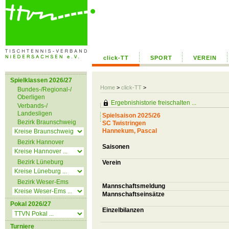
click-TT
SPORT
VEREIN
Spielklassen 2026/27
Home
>
click-TT
>
Bundes-/Regional-/
Oberligen
Ergebnishistorie freischalten ...
Verbands-/
Landesligen
Spielsaison 2025/26
Bezirk Braunschweig
SC Twistringen
Hannekum, Pascal
Bezirk Hannover
Saisonen
Bezirk Lüneburg
Verein
Bezirk Weser-Ems
Mannschaftsmeldung
Mannschaftseinsätze
Pokal 2026/27
Einzelbilanzen
Turniere