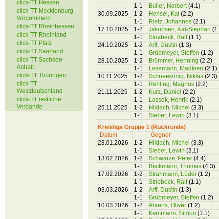
click-TT Hessen
1-1
Buller, Norbert
(4.1)
click-TT Mecklenburg-
30.09.2025
1-2
Hensel, Kai
(2.2)
Vorpommern
1-1
Rietz, Johannes
(2.1)
click-TT Rheinhessen
17.10.2025
1-2
Jakobsen, Kai-Stephan
(1
click-TT Rheinland
1-1
Striebeck, Ralf
(1.1)
click-TT Pfalz
24.10.2025
1-2
Arff, Dustin
(1.3)
click-TT Saarland
1-1
Grübmeyer, Steffen
(1.2)
click-TT Sachsen-
28.10.2025
1-2
Brümmer, Henning
(2.2)
Anhalt
1-1
Lesemann, Madleen
(2.1)
click-TT Thüringen
10.11.2025
1-2
Schneekönig, Niklas
(2.3)
click-TT
1-1
Rehling, Magnus
(2.2)
Westdeutschland
21.11.2025
1-2
Kurz, Daniel
(2.2)
click-TT restliche
1-1
Lassek, Henrik
(2.1)
Verbände
25.11.2025
1-2
Hildach, Michel
(3.3)
1-1
Sieber, Lewin
(3.1)
Kreisliga Gruppe 1 (Rückrunde)
Datum
Gegner
23.01.2026
1-2
Hildach, Michel
(3.3)
1-1
Sieber, Lewin
(3.1)
13.02.2026
1-2
Schwarze, Peter
(4.4)
1-1
Beckmann, Thomas
(4.3)
17.02.2026
1-2
Strahmann, Lüder
(1.2)
1-1
Striebeck, Ralf
(1.1)
03.03.2026
1-2
Arff, Dustin
(1.3)
1-1
Grübmeyer, Steffen
(1.2)
10.03.2026
1-2
Ahrens, Oliver
(1.2)
1-1
Kemmann, Simon
(1.1)