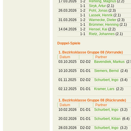
17.03.2026
1-2
Rehling, Magnus
(2.2)
1-1
Siryk, Artur
(2.1)
26.03.2026
1-2
Pohl, Jonas
(2.3)
1-1
Lassek, Henrik
(2.1)
31.03.2026
1-2
Warnecke, Dieter
(2.3)
1-1
Brümmer, Henning
(2.1)
14.04.2026
1-2
Hensel, Kai
(2.2)
1-1
Rietz, Johannes
(2.1)
Doppel-Spiele
1. Bezirksklasse Gruppe 08 (Vorrunde)
Datum
Partner
03.10.2025
D2-D2
Bavendiek, Markus
(2.
10.10.2025
D1-D1
Siemers, Bernd
(2.4)
01.11.2025
D2-D2
Schurbert, Ingo
(3.4)
02.12.2025
D1-D1
Kramer, Lars
(2.2)
1. Bezirksklasse Gruppe 08 (Rückrunde)
Datum
Partner
10.02.2026
D1-D1
Schurbert, Ingo
(3.2)
20.02.2026
D1-D1
Schurbert, Kilian
(6.4)
28.03.2026
D2-D2
Schurbert, Ingo
(3.2)