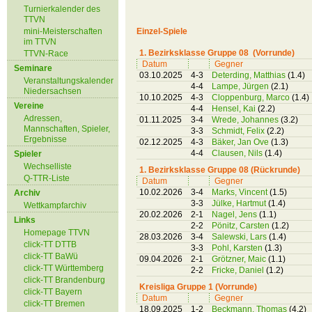
Turnierkalender des
TTVN
mini-Meisterschaften
Einzel-Spiele
im TTVN
1. Bezirksklasse Gruppe 08 (Vorrunde)
TTVN-Race
Datum
Gegner
Seminare
03.10.2025
4-3
Deterding, Matthias
(1.4)
Veranstaltungskalender
4-4
Lampe, Jürgen
(2.1)
Niedersachsen
10.10.2025
4-3
Cloppenburg, Marco
(1.4)
Vereine
4-4
Hensel, Kai
(2.2)
Adressen,
01.11.2025
3-4
Wrede, Johannes
(3.2)
Mannschaften, Spieler,
3-3
Schmidt, Felix
(2.2)
Ergebnisse
02.12.2025
4-3
Bäker, Jan Ove
(1.3)
4-4
Clausen, Nils
(1.4)
Spieler
Wechselliste
1. Bezirksklasse Gruppe 08 (Rückrunde)
Q-TTR-Liste
Datum
Gegner
10.02.2026
3-4
Marks, Vincent
(1.5)
Archiv
3-3
Jülke, Hartmut
(1.4)
Wettkampfarchiv
20.02.2026
2-1
Nagel, Jens
(1.1)
Links
2-2
Pönitz, Carsten
(1.2)
Homepage TTVN
28.03.2026
3-4
Salewski, Lars
(1.4)
click-TT DTTB
3-3
Pohl, Karsten
(1.3)
click-TT BaWü
09.04.2026
2-1
Grötzner, Maic
(1.1)
click-TT Württemberg
2-2
Fricke, Daniel
(1.2)
click-TT Brandenburg
Kreisliga Gruppe 1 (Vorrunde)
click-TT Bayern
Datum
Gegner
click-TT Bremen
18.09.2025
1-2
Beckmann, Thomas
(4.2)