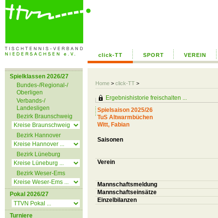
click-TT
SPORT
VEREIN
Spielklassen 2026/27
Home
>
click-TT
>
Bundes-/Regional-/
Oberligen
Ergebnishistorie freischalten ...
Verbands-/
Landesligen
Spielsaison 2025/26
Bezirk Braunschweig
TuS Altwarmbüchen
Witt, Fabian
Bezirk Hannover
Saisonen
Bezirk Lüneburg
Verein
Bezirk Weser-Ems
Mannschaftsmeldung
Mannschaftseinsätze
Pokal 2026/27
Einzelbilanzen
Turniere