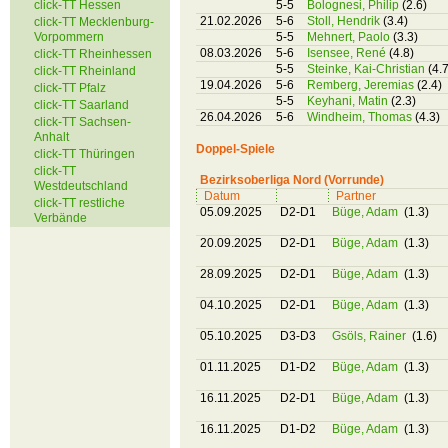
click-TT Hessen
5-5
Bolognesi, Philip
(2.6)
21.02.2026
5-6
Stoll, Hendrik
(3.4)
click-TT Mecklenburg-
Vorpommern
5-5
Mehnert, Paolo
(3.3)
08.03.2026
5-6
Isensee, René
(4.8)
click-TT Rheinhessen
5-5
Steinke, Kai-Christian
(4.7
click-TT Rheinland
19.04.2026
5-6
Remberg, Jeremias
(2.4)
click-TT Pfalz
5-5
Keyhani, Matin
(2.3)
click-TT Saarland
26.04.2026
5-6
Windheim, Thomas
(4.3)
click-TT Sachsen-
Anhalt
Doppel-Spiele
click-TT Thüringen
click-TT
Bezirksoberliga Nord (Vorrunde)
Westdeutschland
Datum
Partner
click-TT restliche
05.09.2025
D2-D1
Büge, Adam
(1.3)
Verbände
20.09.2025
D2-D1
Büge, Adam
(1.3)
28.09.2025
D2-D1
Büge, Adam
(1.3)
04.10.2025
D2-D1
Büge, Adam
(1.3)
05.10.2025
D3-D3
Gsöls, Rainer
(1.6)
01.11.2025
D1-D2
Büge, Adam
(1.3)
16.11.2025
D2-D1
Büge, Adam
(1.3)
16.11.2025
D1-D2
Büge, Adam
(1.3)