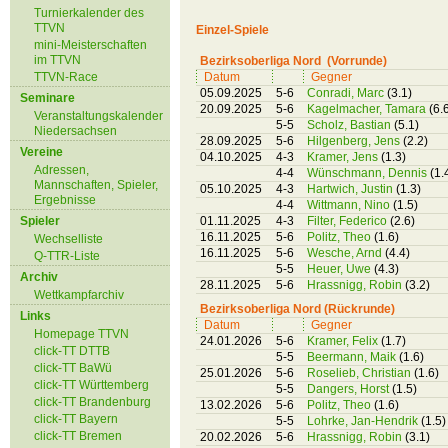
Turnierkalender des
TTVN
Einzel-Spiele
mini-Meisterschaften
im TTVN
Bezirksoberliga Nord (Vorrunde)
TTVN-Race
Datum
Gegner
05.09.2025
5-6
Conradi, Marc
(3.1)
Seminare
20.09.2025
5-6
Kagelmacher, Tamara
(6.
Veranstaltungskalender
5-5
Scholz, Bastian
(5.1)
Niedersachsen
28.09.2025
5-6
Hilgenberg, Jens
(2.2)
Vereine
04.10.2025
4-3
Kramer, Jens
(1.3)
Adressen,
4-4
Wünschmann, Dennis
(1.
Mannschaften, Spieler,
05.10.2025
4-3
Hartwich, Justin
(1.3)
Ergebnisse
4-4
Wittmann, Nino
(1.5)
Spieler
01.11.2025
4-3
Filter, Federico
(2.6)
16.11.2025
5-6
Politz, Theo
(1.6)
Wechselliste
16.11.2025
5-6
Wesche, Arnd
(4.4)
Q-TTR-Liste
5-5
Heuer, Uwe
(4.3)
Archiv
28.11.2025
5-6
Hrassnigg, Robin
(3.2)
Wettkampfarchiv
Bezirksoberliga Nord (Rückrunde)
Links
Datum
Gegner
Homepage TTVN
24.01.2026
5-6
Kramer, Felix
(1.7)
click-TT DTTB
5-5
Beermann, Maik
(1.6)
click-TT BaWü
25.01.2026
5-6
Roselieb, Christian
(1.6)
click-TT Württemberg
5-5
Dangers, Horst
(1.5)
click-TT Brandenburg
13.02.2026
5-6
Politz, Theo
(1.6)
click-TT Bayern
5-5
Lohrke, Jan-Hendrik
(1.5)
click-TT Bremen
20.02.2026
5-6
Hrassnigg, Robin
(3.1)