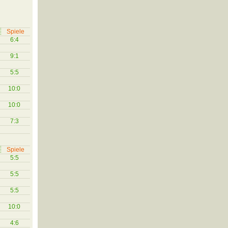
Spiele
6:4
9:1
5:5
10:0
10:0
7:3
Spiele
5:5
5:5
5:5
10:0
4:6