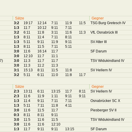
Sätze
Gegner
3:2
19:17
12:14
7:11
11:9
11:5
TSG Burg Gretesch IV
1:3
11:7
10:12
9:11
7:11
3:2
6:11
11:8
3:11
11:6
11:3
VfL Osnabrück III
1:3
8:11
11:4
7:11
8:11
1:3
5:11
9:11
11:9
9:11
SV Atter III
1:3
8:11
11:5
7:11
5:11
3:0
11:6
16:14
11:7
SF Darum
3:0
12:10
11:7
11:1
7)
3:0
11:3
11:7
11:7
TSV Widukindland IV
3:0
11:3
11:2
11:3
3:1
15:13
8:11
11:5
11:8
SV Hellern IV
3:2
5:11
6:11
11:0
11:8
11:7
Sätze
Gegner
2:3
13:11
6:11
13:15
11:7
8:11
SV Hellern IV
2:3
11:6
11:9
1:11
9:11
9:11
1:3
11:4
9:11
7:11
7:11
Osnabrücker SC X
1:3
5:11
7:11
11:8
4:11
3:0
11:6
11:5
11:7
Piesberger SV II
0:3
8:11
8:11
9:11
3:0
11:5
11:6
11:5
TSV Widukindland IV
3:0
11:6
11:6
12:10
1:3
11:7
9:11
9:11
13:15
SF Darum