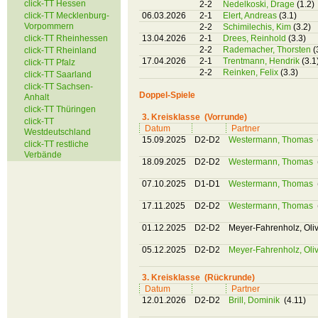
click-TT Hessen
2-2
Nedelkoski, Drage
(1.2)
click-TT Mecklenburg-
06.03.2026
2-1
Elert, Andreas
(3.1)
Vorpommern
2-2
Schimilechis, Kim
(3.2)
click-TT Rheinhessen
13.04.2026
2-1
Drees, Reinhold
(3.3)
2-2
Rademacher, Thorsten
(
click-TT Rheinland
17.04.2026
2-1
Trentmann, Hendrik
(3.1
click-TT Pfalz
2-2
Reinken, Felix
(3.3)
click-TT Saarland
click-TT Sachsen-
Doppel-Spiele
Anhalt
click-TT Thüringen
3. Kreisklasse (Vorrunde)
click-TT
Datum
Partner
Westdeutschland
15.09.2025
D2-D2
Westermann, Thomas
click-TT restliche
Verbände
18.09.2025
D2-D2
Westermann, Thomas
07.10.2025
D1-D1
Westermann, Thomas
17.11.2025
D2-D2
Westermann, Thomas
01.12.2025
D2-D2
Meyer-Fahrenholz, Oliv
05.12.2025
D2-D2
Meyer-Fahrenholz, Oli
3. Kreisklasse (Rückrunde)
Datum
Partner
12.01.2026
D2-D2
Brill, Dominik
(4.11)