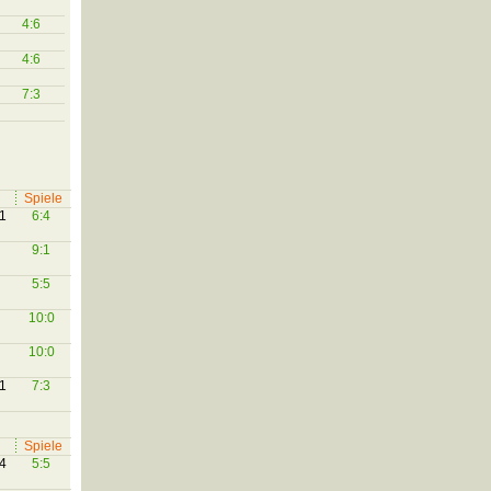
4:6
4:6
7:3
Spiele
11
6:4
9:1
5:5
10:0
10:0
11
7:3
Spiele
:4
5:5