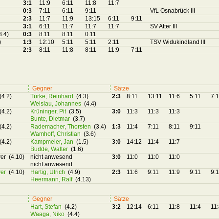
3:1
11:9
6:11
11:8
11:7
0:3
7:11
6:11
9:11
VfL Osnabrück III
2:3
11:7
11:9
13:15
6:11
9:11
3:1
6:11
11:7
11:7
11:7
SV Atter III
3.4)
0:3
8:11
8:11
0:11
)
1:3
12:10
5:11
5:11
2:11
TSV Widukindland III
2:3
8:11
11:8
8:11
11:9
7:11
Gegner
Sätze
(4.2)
Türke, Reinhard
(4.3)
2:3
8:11
13:11
11:6
5:11
7:
Welslau, Johannes
(4.4)
(4.2)
Krüninger, Pit
(3.5)
3:0
11:3
11:3
11:3
Bunte, Dietmar
(3.7)
(4.2)
Rademacher, Thorsten
(3.4)
1:3
11:4
7:11
8:11
9:11
Wamhoff, Christian
(3.6)
(4.2)
Kampmeier, Jan
(1.5)
3:0
14:12
11:4
11:7
Budde, Walter
(1.6)
er (4.10)
nicht anwesend
3:0
11:0
11:0
11:0
nicht anwesend
ver
(4.10)
Hartig, Ulrich
(4.9)
2:3
11:6
9:11
11:9
9:11
9:
Heermann, Ralf
(4.13)
Gegner
Sätze
Hart, Stefan
(4.2)
3:2
12:14
6:11
11:8
11:4
11
Waaga, Niko
(4.4)