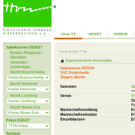
click-TT
SPORT
VEREIN
Spielklassen 2026/27
Home
>
click-TT
>
Bundes-/Regional-/
Oberligen
Ergebnishistorie freischalten ...
Verbands-/
Landesligen
Spielsaison 2025/26
Bezirk Braunschweig
SSC Dodesheide
Ziegert, Martin
Bezirk Hannover
Saisonen
Sp
>>
Bezirk Lüneburg
Verein
S
Sp
Re
Bezirk Weser-Ems
Mannschaftsmeldung
E
Mannschaftseinsätze
Er
Einzelbilanzen
Er
Pokal 2026/27
Turniere