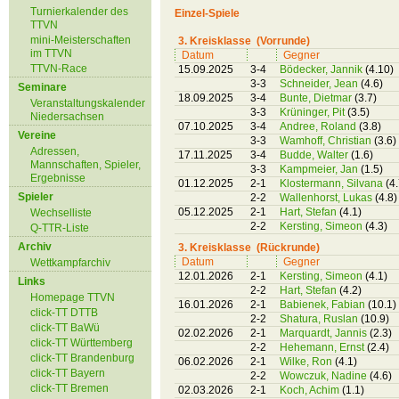
Turnierkalender des
Einzel-Spiele
TTVN
mini-Meisterschaften
3. Kreisklasse (Vorrunde)
im TTVN
Datum
Gegner
TTVN-Race
15.09.2025
3-4
Bödecker, Jannik
(4.10)
3-3
Schneider, Jean
(4.6)
Seminare
18.09.2025
3-4
Bunte, Dietmar
(3.7)
Veranstaltungskalender
3-3
Krüninger, Pit
(3.5)
Niedersachsen
07.10.2025
3-4
Andree, Roland
(3.8)
Vereine
3-3
Wamhoff, Christian
(3.6)
Adressen,
17.11.2025
3-4
Budde, Walter
(1.6)
Mannschaften, Spieler,
3-3
Kampmeier, Jan
(1.5)
Ergebnisse
01.12.2025
2-1
Klostermann, Silvana
(4.
Spieler
2-2
Wallenhorst, Lukas
(4.8)
05.12.2025
2-1
Hart, Stefan
(4.1)
Wechselliste
2-2
Kersting, Simeon
(4.3)
Q-TTR-Liste
Archiv
3. Kreisklasse (Rückrunde)
Datum
Gegner
Wettkampfarchiv
12.01.2026
2-1
Kersting, Simeon
(4.1)
Links
2-2
Hart, Stefan
(4.2)
Homepage TTVN
16.01.2026
2-1
Babienek, Fabian
(10.1)
click-TT DTTB
2-2
Shatura, Ruslan
(10.9)
click-TT BaWü
02.02.2026
2-1
Marquardt, Jannis
(2.3)
click-TT Württemberg
2-2
Hehemann, Ernst
(2.4)
click-TT Brandenburg
06.02.2026
2-1
Wilke, Ron
(4.1)
click-TT Bayern
2-2
Wowczuk, Nadine
(4.6)
click-TT Bremen
02.03.2026
2-1
Koch, Achim
(1.1)