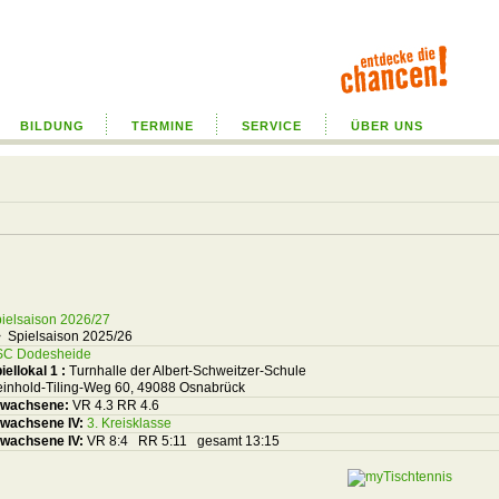
BILDUNG
TERMINE
SERVICE
ÜBER UNS
ielsaison 2026/27
 Spielsaison 2025/26
SC Dodesheide
iellokal 1
:
Turnhalle der Albert-Schweitzer-Schule
inhold-Tiling-Weg 60, 49088 Osnabrück
rwachsene:
VR 4.3 RR 4.6
wachsene IV:
3. Kreisklasse
wachsene IV:
VR 8:4 RR 5:11 gesamt 13:15