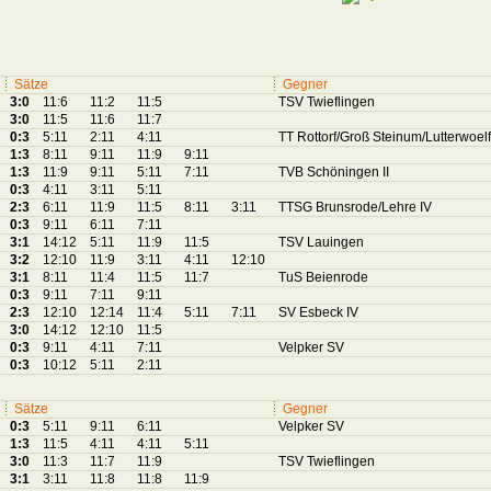
Sätze
Gegner
3:0
11:6
11:2
11:5
TSV Twieflingen
3:0
11:5
11:6
11:7
0:3
5:11
2:11
4:11
TT Rottorf/Groß Steinum/Lutterwoelf
1:3
8:11
9:11
11:9
9:11
1:3
11:9
9:11
5:11
7:11
TVB Schöningen II
0:3
4:11
3:11
5:11
2:3
6:11
11:9
11:5
8:11
3:11
TTSG Brunsrode/Lehre IV
0:3
9:11
6:11
7:11
3:1
14:12
5:11
11:9
11:5
TSV Lauingen
3:2
12:10
11:9
3:11
4:11
12:10
3:1
8:11
11:4
11:5
11:7
TuS Beienrode
0:3
9:11
7:11
9:11
2:3
12:10
12:14
11:4
5:11
7:11
SV Esbeck IV
3:0
14:12
12:10
11:5
0:3
9:11
4:11
7:11
Velpker SV
0:3
10:12
5:11
2:11
Sätze
Gegner
0:3
5:11
9:11
6:11
Velpker SV
1:3
11:5
4:11
4:11
5:11
3:0
11:3
11:7
11:9
TSV Twieflingen
3:1
3:11
11:8
11:8
11:9