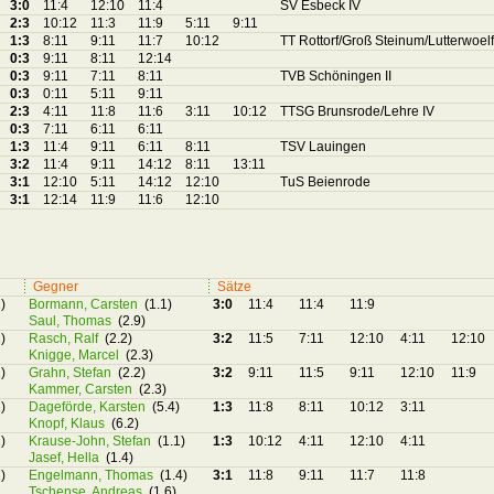
3:0
11:4
12:10
11:4
SV Esbeck IV
2:3
10:12
11:3
11:9
5:11
9:11
1:3
8:11
9:11
11:7
10:12
TT Rottorf/Groß Steinum/Lutterwoelf
0:3
9:11
8:11
12:14
0:3
9:11
7:11
8:11
TVB Schöningen II
0:3
0:11
5:11
9:11
2:3
4:11
11:8
11:6
3:11
10:12
TTSG Brunsrode/Lehre IV
0:3
7:11
6:11
6:11
1:3
11:4
9:11
6:11
8:11
TSV Lauingen
3:2
11:4
9:11
14:12
8:11
13:11
3:1
12:10
5:11
14:12
12:10
TuS Beienrode
3:1
12:14
11:9
11:6
12:10
Gegner
Sätze
)
Bormann, Carsten
(1.1)
3:0
11:4
11:4
11:9
Saul, Thomas
(2.9)
)
Rasch, Ralf
(2.2)
3:2
11:5
7:11
12:10
4:11
12:10
Knigge, Marcel
(2.3)
)
Grahn, Stefan
(2.2)
3:2
9:11
11:5
9:11
12:10
11:9
Kammer, Carsten
(2.3)
)
Dageförde, Karsten
(5.4)
1:3
11:8
8:11
10:12
3:11
Knopf, Klaus
(6.2)
)
Krause-John, Stefan
(1.1)
1:3
10:12
4:11
12:10
4:11
Jasef, Hella
(1.4)
)
Engelmann, Thomas
(1.4)
3:1
11:8
9:11
11:7
11:8
Tschense, Andreas
(1.6)