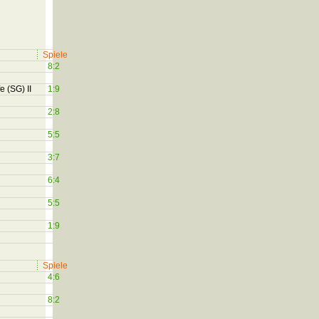
Spiele
8:2
e (SG) II
1:9
2:8
5:5
3:7
6:4
5:5
1:9
Spiele
4:6
8:2