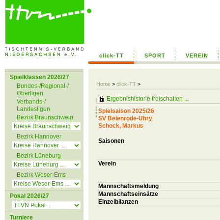
click-TT
SPORT
VEREIN
Spielklassen 2026/27
Home
>
click-TT
>
Bundes-/Regional-/
Oberligen
Ergebnishistorie freischalten ...
Verbands-/
Landesligen
Spielsaison 2025/26
Bezirk Braunschweig
SV Beienrode-Uhry
Schock, Markus
Bezirk Hannover
Saisonen
Bezirk Lüneburg
Verein
Bezirk Weser-Ems
Mannschaftsmeldung
Mannschaftseinsätze
Pokal 2026/27
Einzelbilanzen
Turniere