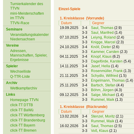
Turnierkalender des
TTVN
Einzel-Spiele
mini-Meisterschaften
im TTVN
1. Kreisklasse (Vorrunde)
TTVN-Race
Datum
Gegner
19.09.2025
3-4
Saul, Thomas
(2.9)
Seminare
3-3
Saul, Manfred
(1.4)
Veranstaltungskalender
07.10.2025
3-4
Leiyng, Roland
(2.4)
Niedersachsen
3-3
Knigge, Marcel
(2.3)
Vereine
24.10.2025
3-4
Knöll, Dieter
(2.6)
Adressen,
3-3
Kammer, Carsten
(2.3)
Mannschaften, Spieler,
04.11.2025
3-4
Knopf, Klaus
(6.2)
Ergebnisse
3-3
Dageförde, Karsten
(5.4)
Spieler
14.11.2025
3-4
Jasef, Hella
(1.4)
3-3
Rosenmüller, Frank
(1.3)
Wechselliste
21.11.2025
3-4
Schydlo, Wilfried
(1.5)
Q-TTR-Liste
3-3
Engelmann, Thomas
(1.4)
Archiv
25.11.2025
3-4
Bartsch, Stefan
(4.4)
Wettkampfarchiv
3-3
Böhm, Jürgen
(4.3)
Links
09.12.2025
3-4
Salge, Michael
(1.4)
3-3
Rummel, Maik
(1.3)
Homepage TTVN
click-TT DTTB
1. Kreisklasse (Rückrunde)
click-TT BaWü
Datum
Gegner
click-TT Württemberg
13.02.2026
3-4
Stenzel, Moritz
(2.1)
click-TT Brandenburg
3-3
Rummel, Maik
(1.4)
click-TT Bayern
16.02.2026
3-4
Saul, Thomas
(2.5)
click-TT Bremen
3-3
Voß, Klaus
(2.1)