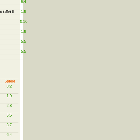
6:4
e (SG) II
1:9
0:10
1:9
5:5
5:5
Spiele
8:2
1:9
2:8
5:5
3:7
6:4