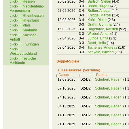
click-TT Hessen
20.02.2026
3-4
Bartsch, Stefan
(4.4)
3-3
Böhm, Jürgen
(4.3)
click-TT Mecklenburg-
Vorpommern
27.02.2026
3-4
Rother, Ansgar
(4.4)
3-3
Knigge, Marcel
(2.4)
click-TT Rheinhessen
13.03.2026
3-4
Knöll, Dieter
(2.6)
click-TT Rheinland
3-3
Grahn, Corinna
(2.4)
click-TT Pfalz
16.03.2026
3-4
Dageförde, Karsten
(5.2)
click-TT Saarland
3-3
Wrobel, Anton
(5.1)
click-TT Sachsen-
07.04.2026
3-4
Lüthge, Britta
(2.3)
Anhalt
3-3
Jasef, Hella
(1.4)
click-TT Thüringen
08.04.2026
3-4
Tschense, Andreas
(1.6)
click-TT
3-3
Schydlo, Wilfried
(1.5)
Westdeutschland
click-TT restliche
Doppel-Spiele
Verbände
1. Kreisklasse (Vorrunde)
Datum
Partner
19.09.2025
D2-D2
Schubert, Hagen
(1.1
07.10.2025
D2-D2
Schubert, Hagen
(1.1
24.10.2025
D2-D2
Schubert, Hagen
(1.1
04.11.2025
D2-D2
Schubert, Hagen
(1.1
14.11.2025
D2-D2
Schubert, Hagen
(1.1
21.11.2025
D2-D2
Schubert, Hagen
(1.1