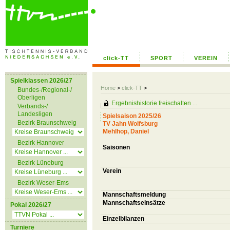
click-TT
SPORT
VEREIN
Spielklassen 2026/27
Home
>
click-TT
>
Bundes-/Regional-/
Oberligen
Ergebnishistorie freischalten ...
Verbands-/
Landesligen
Spielsaison 2025/26
Bezirk Braunschweig
TV Jahn Wolfsburg
Mehlhop, Daniel
Bezirk Hannover
Saisonen
Bezirk Lüneburg
Verein
Bezirk Weser-Ems
Mannschaftsmeldung
Mannschaftseinsätze
Pokal 2026/27
Einzelbilanzen
Turniere