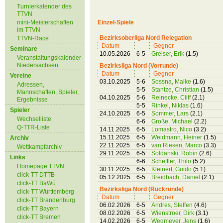
Turnierkalender des
TTVN
mini-Meisterschaften
Einzel-Spiele
im TTVN
Bezirksoberliga Nord Relegation
TTVN-Race
Datum
Gegner
Seminare
10.05.2026
6-5
Greiser, Erik
(1.5)
Veranstaltungskalender
Niedersachsen
Bezirksliga Nord (Vorrunde)
Datum
Gegner
Vereine
03.10.2025
5-6
Sossna, Maike
(1.6)
Adressen,
5-5
Stantze, Christian
(1.5)
Mannschaften, Spieler,
04.10.2025
5-6
Reinecke, Cliff
(2.1)
Ergebnisse
5-5
Rinkel, Niklas
(1.6)
Spieler
24.10.2025
6-5
Sommer, Lars
(2.1)
Wechselliste
6-6
Große, Michael
(2.2)
Q-TTR-Liste
14.11.2025
6-5
Lomastro, Nico
(3.2)
15.11.2025
6-5
Weidmann, Heiner
(1.5)
Archiv
22.11.2025
6-5
van Riesen, Marco
(3.3)
Wettkampfarchiv
29.11.2025
6-5
Soldanski, Robin
(2.6)
Links
6-6
Scheffler, Thilo
(5.2)
Homepage TTVN
30.11.2025
6-5
Kleinert, Guido
(5.1)
click-TT DTTB
05.12.2025
6-5
Breidbach, Daniel
(2.1)
click-TT BaWü
Bezirksliga Nord (Rückrunde)
click-TT Württemberg
Datum
Gegner
click-TT Brandenburg
06.02.2026
6-5
Andres, Steffen
(4.6)
click-TT Bayern
08.02.2026
6-5
Wienstroer, Dirk
(3.1)
click-TT Bremen
14.02.2026
6-5
Wegmeyer, Jens
(1.6)