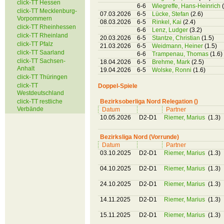
click-TT Hessen
6-6
Wiegreffe, Hans-Heinrich
click-TT Mecklenburg-
07.03.2026
6-5
Lücke, Stefan
(2.6)
Vorpommern
08.03.2026
6-5
Rinkel, Kai
(2.4)
click-TT Rheinhessen
6-6
Lenz, Ludger
(3.2)
click-TT Rheinland
20.03.2026
6-5
Stantze, Christian
(1.5)
click-TT Pfalz
21.03.2026
6-5
Weidmann, Heiner
(1.5)
click-TT Saarland
6-6
Trampenau, Thomas
(1.6)
click-TT Sachsen-
18.04.2026
6-5
Brehme, Mark
(2.5)
Anhalt
19.04.2026
6-5
Wolske, Ronni
(1.6)
click-TT Thüringen
click-TT
Doppel-Spiele
Westdeutschland
click-TT restliche
Bezirksoberliga Nord Relegation ()
Verbände
Datum
Partner
10.05.2026
D2-D1
Riemer, Marius
(1.3)
Bezirksliga Nord (Vorrunde)
Datum
Partner
03.10.2025
D2-D1
Riemer, Marius
(1.3)
04.10.2025
D2-D1
Riemer, Marius
(1.3)
24.10.2025
D2-D1
Riemer, Marius
(1.3)
14.11.2025
D2-D1
Riemer, Marius
(1.3)
15.11.2025
D2-D1
Riemer, Marius
(1.3)