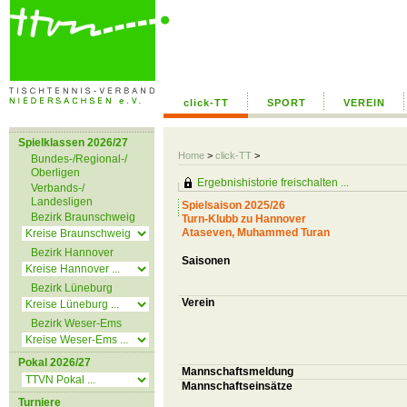
click-TT
SPORT
VEREIN
Spielklassen 2026/27
Home
>
click-TT
>
Bundes-/Regional-/
Oberligen
Ergebnishistorie freischalten ...
Verbands-/
Landesligen
Spielsaison 2025/26
Bezirk Braunschweig
Turn-Klubb zu Hannover
Ataseven, Muhammed Turan
Bezirk Hannover
Saisonen
Bezirk Lüneburg
Verein
Bezirk Weser-Ems
Pokal 2026/27
Mannschaftsmeldung
Mannschaftseinsätze
Turniere