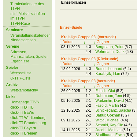
Einzelbilanzen
Turnierkalender des
TTVN
mini-Meisterschaften
im TTVN
TTVN-Race
Einzel-Spiele
Seminare
Veranstaltungskalender
Kreisliga Gruppe 03 (Vorrunde)
Niedersachsen
Datum
Gegner
Vereine
08.11.2025
4-3
Bergmann, Peter
(5.7)
4-4
Wehrmann, Derik
(5.8)
Adressen,
Mannschaften, Spieler,
Kreisliga Gruppe 03 (Rückrunde)
Ergebnisse
Datum
Gegner
Spieler
13.02.2026
4-3
Romei, Leonard
(6.4)
Wechselliste
4-4
Karabiyik, Irfan
(7.2)
Q-TTR-Liste
Kreisliga Gruppe 03 (Vorrunde)
Archiv
Datum
Gegner
Wettkampfarchiv
26.09.2025
1-2
Fritsch, Olaf
(5.2)
1-1
Dohrmann, Tom
(4.5)
Links
05.10.2025
2-1
Warkentin, David
(4.1)
Homepage TTVN
2-2
Fasold, Martin
(4.2)
click-TT DTTB
12.10.2025
2-1
Schickedanz, Sascha
(3.
click-TT BaWü
2-2
Babur, Gökhan
(3.2)
click-TT Württemberg
09.11.2025
2-1
Wittig, Michael
(4.4)
click-TT Brandenburg
2-2
Schmid, Kay-Ole
(4.5)
click-TT Bayern
14.11.2025
2-1
Jacobi, Mathias
(5.1)
click-TT Bremen
2-2
Stadlbauer, Erwin
(5.4)