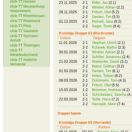
click-TT Hessen
23.11.2025
2-1
Ritter, Jan
(2.1)
click-TT Mecklenburg-
2-2
Winkler, Adrian
(2.2)
Vorpommern
28.11.2025
2-1
Fritsch, Olaf
(5.2)
click-TT Rheinhessen
2-2
Gerdes, Tim
(5.5)
click-TT Rheinland
01.12.2025
2-1
Reinelt, Jana
(9.2)
click-TT Pfalz
2-2
Seger, Timm
(9.4)
click-TT Saarland
Kreisliga Gruppe 03 (Rückrunde)
click-TT Sachsen-
Datum
Gegner
Anhalt
11.01.2026
2-1
Stephan, Ulrich
(2.1)
click-TT Thüringen
2-2
Kulasek, Bartos
(2.3)
click-TT
30.01.2026
2-1
Winkler, Adrian
(2.1)
Westdeutschland
2-2
Schiller, Johannes
(2.4)
click-TT restliche
21.02.2026
2-1
Warkentin, David
(3.1)
Verbände
2-2
Babur, Gökhan
(3.2)
01.03.2026
2-1
Gerdes, Tim
(6.1)
2-2
Hotes, Tobias
(6.2)
08.03.2026
2-1
Dohrmann, Tom
(4.3)
2-2
Fritsch, Olaf
(5.5)
15.03.2026
1-2
Brümmer, Andreas
(4.2)
1-1
Schickedanz, Sascha
(4.
22.03.2026
2-1
Teille, Hans
(7.2)
2-2
Hanzalik, Alwin
(7.4)
Doppel-Spiele
Kreisliga Gruppe 03 (Vorrunde)
Datum
Partner