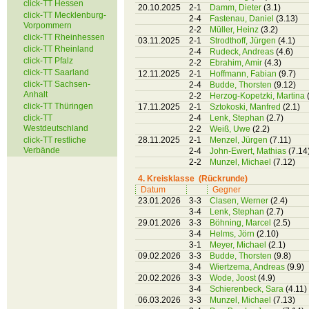
click-TT Hessen
20.10.2025
2-1
Damm, Dieter
(3.1)
click-TT Mecklenburg-
2-4
Fastenau, Daniel
(3.13)
Vorpommern
2-2
Müller, Heinz
(3.2)
click-TT Rheinhessen
03.11.2025
2-1
Strodthoff, Jürgen
(4.1)
click-TT Rheinland
2-4
Rudeck, Andreas
(4.6)
click-TT Pfalz
2-2
Ebrahim, Amir
(4.3)
click-TT Saarland
12.11.2025
2-1
Hoffmann, Fabian
(9.7)
click-TT Sachsen-
2-4
Budde, Thorsten
(9.12)
Anhalt
2-2
Herzog-Kopetzki, Martina
click-TT Thüringen
17.11.2025
2-1
Sztokoski, Manfred
(2.1)
click-TT
2-4
Lenk, Stephan
(2.7)
Westdeutschland
2-2
Weiß, Uwe
(2.2)
click-TT restliche
28.11.2025
2-1
Menzel, Jürgen
(7.11)
Verbände
2-4
John-Ewert, Mathias
(7.14
2-2
Munzel, Michael
(7.12)
4. Kreisklasse (Rückrunde)
Datum
Gegner
23.01.2026
3-3
Clasen, Werner
(2.4)
3-4
Lenk, Stephan
(2.7)
29.01.2026
3-3
Böhning, Marcel
(2.5)
3-4
Helms, Jörn
(2.10)
3-1
Meyer, Michael
(2.1)
09.02.2026
3-3
Budde, Thorsten
(9.8)
3-4
Wiertzema, Andreas
(9.9)
20.02.2026
3-3
Wode, Joost
(4.9)
3-4
Schierenbeck, Sara
(4.11)
06.03.2026
3-3
Munzel, Michael
(7.13)