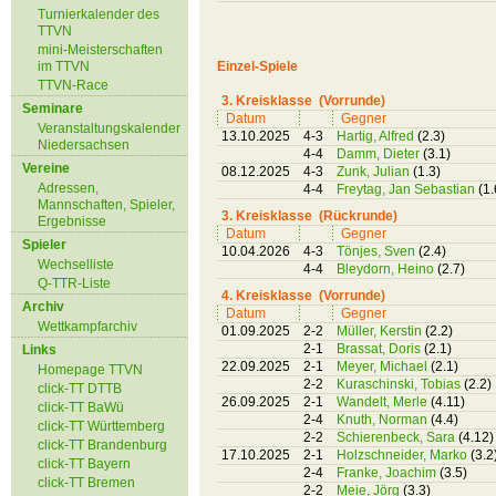
Turnierkalender des
TTVN
mini-Meisterschaften
im TTVN
Einzel-Spiele
TTVN-Race
3. Kreisklasse (Vorrunde)
Seminare
Datum
Gegner
Veranstaltungskalender
13.10.2025
4-3
Hartig, Alfred
(2.3)
Niedersachsen
4-4
Damm, Dieter
(3.1)
Vereine
08.12.2025
4-3
Zunk, Julian
(1.3)
Adressen,
4-4
Freytag, Jan Sebastian
(1.
Mannschaften, Spieler,
3. Kreisklasse (Rückrunde)
Ergebnisse
Datum
Gegner
Spieler
10.04.2026
4-3
Tönjes, Sven
(2.4)
Wechselliste
4-4
Bleydorn, Heino
(2.7)
Q-TTR-Liste
4. Kreisklasse (Vorrunde)
Archiv
Datum
Gegner
Wettkampfarchiv
01.09.2025
2-2
Müller, Kerstin
(2.2)
2-1
Brassat, Doris
(2.1)
Links
22.09.2025
2-1
Meyer, Michael
(2.1)
Homepage TTVN
2-2
Kuraschinski, Tobias
(2.2)
click-TT DTTB
26.09.2025
2-1
Wandelt, Merle
(4.11)
click-TT BaWü
2-4
Knuth, Norman
(4.4)
click-TT Württemberg
2-2
Schierenbeck, Sara
(4.12)
click-TT Brandenburg
17.10.2025
2-1
Holzschneider, Marko
(3.2
click-TT Bayern
2-4
Franke, Joachim
(3.5)
click-TT Bremen
2-2
Meie, Jörg
(3.3)