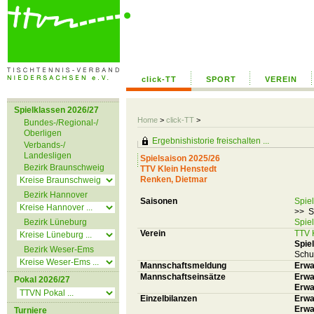
click-TT
SPORT
VEREIN
Spielklassen 2026/27
Home
>
click-TT
>
Bundes-/Regional-/
Oberligen
Ergebnishistorie freischalten ...
Verbands-/
Landesligen
Spielsaison 2025/26
Bezirk Braunschweig
TTV Klein Henstedt
Renken, Dietmar
Bezirk Hannover
Saisonen
Spie
>> S
Bezirk Lüneburg
Spie
Verein
TTV 
Spiel
Bezirk Weser-Ems
Schu
Mannschaftsmeldung
Erwa
Mannschaftseinsätze
Erwa
Pokal 2026/27
Erwa
Einzelbilanzen
Erwa
Erwa
Turniere