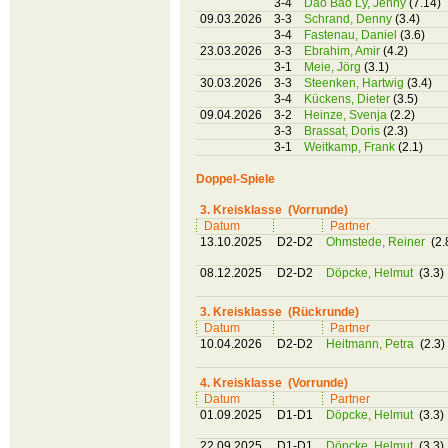
3-4
Dao Bao Ly, Jenny
(7.14)
09.03.2026
3-3
Schrand, Denny
(3.4)
3-4
Fastenau, Daniel
(3.6)
23.03.2026
3-3
Ebrahim, Amir
(4.2)
3-1
Meie, Jörg
(3.1)
30.03.2026
3-3
Steenken, Hartwig
(3.4)
3-4
Kückens, Dieter
(3.5)
09.04.2026
3-2
Heinze, Svenja
(2.2)
3-3
Brassat, Doris
(2.3)
3-1
Weitkamp, Frank
(2.1)
Doppel-Spiele
3. Kreisklasse (Vorrunde)
Datum
Partner
13.10.2025
D2-D2
Ohmstede, Reiner
(2.
08.12.2025
D2-D2
Döpcke, Helmut
(3.3)
3. Kreisklasse (Rückrunde)
Datum
Partner
10.04.2026
D2-D2
Heitmann, Petra
(2.3)
4. Kreisklasse (Vorrunde)
Datum
Partner
01.09.2025
D1-D1
Döpcke, Helmut
(3.3)
22.09.2025
D1-D1
Döpcke, Helmut
(3.3)