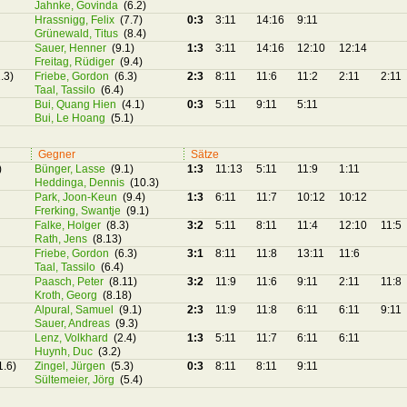
Jahnke, Govinda
(6.2)
Hrassnigg, Felix
(7.7)
0:3
3:11
14:16
9:11
Grünewald, Titus
(8.4)
Sauer, Henner
(9.1)
1:3
3:11
14:16
12:10
12:14
Freitag, Rüdiger
(9.4)
.3)
Friebe, Gordon
(6.3)
2:3
8:11
11:6
11:2
2:11
2:11
Taal, Tassilo
(6.4)
Bui, Quang Hien
(4.1)
0:3
5:11
9:11
5:11
Bui, Le Hoang
(5.1)
Gegner
Sätze
)
Bünger, Lasse
(9.1)
1:3
11:13
5:11
11:9
1:11
Heddinga, Dennis
(10.3)
Park, Joon-Keun
(9.4)
1:3
6:11
11:7
10:12
10:12
Frerking, Swantje
(9.1)
Falke, Holger
(8.3)
3:2
5:11
8:11
11:4
12:10
11:5
Rath, Jens
(8.13)
Friebe, Gordon
(6.3)
3:1
8:11
11:8
13:11
11:6
Taal, Tassilo
(6.4)
Paasch, Peter
(8.11)
3:2
11:9
11:6
9:11
2:11
11:8
Kroth, Georg
(8.18)
Alpural, Samuel
(9.1)
2:3
11:9
11:8
6:11
6:11
9:11
Sauer, Andreas
(9.3)
Lenz, Volkhard
(2.4)
1:3
5:11
11:7
6:11
6:11
Huynh, Duc
(3.2)
1.6)
Zingel, Jürgen
(5.3)
0:3
8:11
8:11
9:11
Sültemeier, Jörg
(5.4)