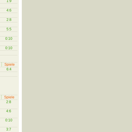
1:9
4:6
2:8
5:5
0:10
0:10
Spiele
6:4
Spiele
2:8
4:6
0:10
3:7