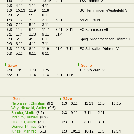
1:3
11:9
7:11
13:15
3:11
TSV Rethen IX
0:3
4:11
1:11
4:11
3:0
15:13
11:9
11:8
SC Hemmingen-Westerfeld VIII
0:3
5:11
5:11
8:11
1:3
11:7
7:11
2:11
6:11
SV Arnum VI
0:3
7:11
5:11
3:11
2:3
11:5
6:11
11:7
8:11
8:11
FC Bennigsen VII
3:1
11:4
11:3
9:11
11:4
0:3
5:11
4:11
6:11
Spvg. Niedersachsen Döhren II
0:3
6:11
4:11
7:11
2:3
11:13
8:11
11:9
11:6
7:11
FC Schwalbe Döhren IV
0:3
5:11
9:11
6:11
Sätze
Gegner
3:0
13:11
11:8
11:5
TTC Völksen IV
3:2
9:11
11:4
11:4
9:11
11:6
Gegner
Sätze
Nicolaisen, Christian
(9.2)
1:3
6:11
11:13
11:6
13:15
Woyczikowski, Walter
(9.5)
Bahder, Moritz
(8.5)
0:3
9:11
7:11
2:11
Ibrahim, Hamadi
(8.9)
Lindnau, Ulrich
(2.1)
0:3
9:11
8:11
3:11
Denger, Philipp
(2.3)
Kinzel, Manfred
(6.1)
1:3
10:12
10:12
11:8
12:14