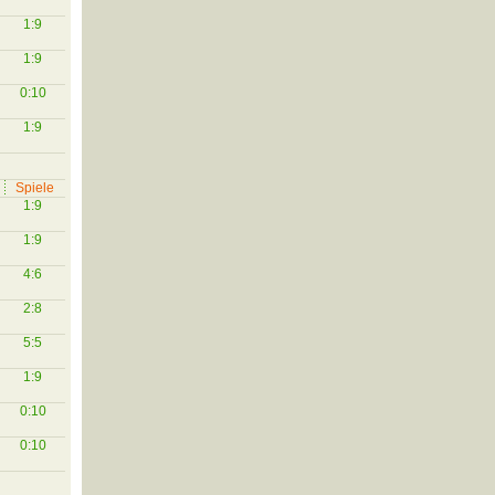
1:9
1:9
0:10
1:9
Spiele
1:9
1:9
4:6
2:8
5:5
1:9
0:10
0:10