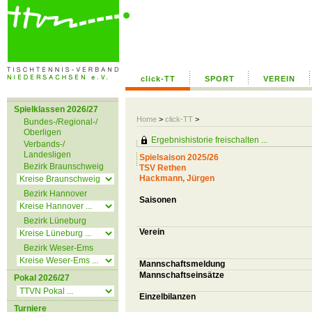
click-TT
SPORT
VEREIN
Spielklassen 2026/27
Home
>
click-TT
>
Bundes-/Regional-/
Oberligen
Ergebnishistorie freischalten ...
Verbands-/
Landesligen
Spielsaison 2025/26
Bezirk Braunschweig
TSV Rethen
Hackmann, Jürgen
Bezirk Hannover
Saisonen
Bezirk Lüneburg
Verein
Bezirk Weser-Ems
Mannschaftsmeldung
Mannschaftseinsätze
Pokal 2026/27
Einzelbilanzen
Turniere