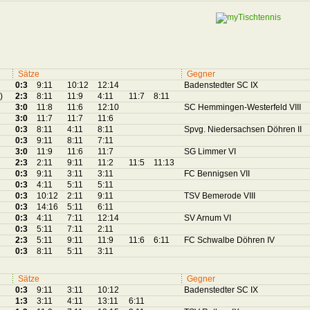
Sätze
Gegner
0:3
9:11
10:12
12:14
Badenstedter SC IX
)
2:3
8:11
11:9
4:11
11:7
8:11
3:0
11:8
11:6
12:10
SC Hemmingen-Westerfeld VIII
3:0
11:7
11:7
11:6
0:3
8:11
4:11
8:11
Spvg. Niedersachsen Döhren II
0:3
9:11
8:11
7:11
3:0
11:9
11:6
11:7
SG Limmer VI
2:3
2:11
9:11
11:2
11:5
11:13
0:3
9:11
3:11
3:11
FC Bennigsen VII
0:3
4:11
5:11
5:11
0:3
10:12
2:11
9:11
TSV Bemerode VIII
0:3
14:16
5:11
6:11
0:3
4:11
7:11
12:14
SV Arnum VI
0:3
5:11
7:11
2:11
2:3
5:11
9:11
11:9
11:6
6:11
FC Schwalbe Döhren IV
0:3
8:11
5:11
3:11
Sätze
Gegner
0:3
9:11
3:11
10:12
Badenstedter SC IX
1:3
3:11
4:11
13:11
6:11