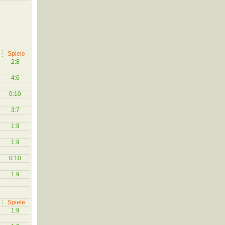
Spiele
2:8
4:6
0:10
3:7
1:9
1:9
0:10
1:9
Spiele
1:9