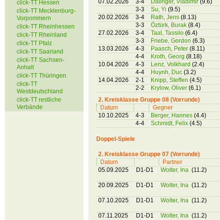
07.02.2026
3-4
Dalinger, Vladimir
(9.6)
click-TT Hessen
3-3
Su, Yi
(9.5)
click-TT Mecklenburg-
20.02.2026
3-4
Rath, Jens
(8.13)
Vorpommern
3-3
Öztürk, Burak
(8.4)
click-TT Rheinhessen
27.02.2026
3-4
Taal, Tassilo
(6.4)
click-TT Rheinland
3-3
Friebe, Gordon
(6.3)
click-TT Pfalz
13.03.2026
4-3
Paasch, Peter
(8.11)
click-TT Saarland
4-4
Kroth, Georg
(8.18)
click-TT Sachsen-
10.04.2026
4-3
Lenz, Volkhard
(2.4)
Anhalt
4-4
Huynh, Duc
(3.2)
click-TT Thüringen
14.04.2026
2-1
Knipp, Steffen
(4.5)
click-TT
2-2
Krylow, Oliver
(6.1)
Westdeutschland
click-TT restliche
2. Kreisklasse Gruppe 08 (Vorrunde)
Verbände
Datum
Gegner
10.10.2025
4-3
Berger, Hannes
(4.4)
4-4
Schmidt, Felix
(4.5)
Doppel-Spiele
2. Kreisklasse Gruppe 07 (Vorrunde)
Datum
Partner
05.09.2025
D1-D1
Wolter, Ina
(11.2)
20.09.2025
D1-D1
Wolter, Ina
(11.2)
07.10.2025
D1-D1
Wolter, Ina
(11.2)
07.11.2025
D1-D1
Wolter, Ina
(11.2)