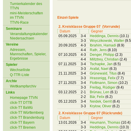
Turnierkalender des
TTVN
mini-Meisterschaften
im TTVN
Einzel-Spiele
TTVN-Race
2. Kreisklasse Gruppe 07 (Vorrunde)
Seminare
Datum
Gegner
Veranstaltungskalender
05.09.2025
3-4
Heddinga, Dennis
(10.1)
Niedersachsen
3-3
Woyczikowski, Walter
(9.5
Vereine
20.09.2025
4-3
Ibrahim, Hamadi
(8.9)
Adressen,
4-4
Rath, Jens
(8.10)
Mannschaften, Spieler,
07.10.2025
4-3
Denger, Philipp
(2.3)
Ergebnisse
4-4
Miltztrey, Christian
(2.4)
07.11.2025
3-4
Tschapke, Jan
(6.5)
Spieler
3-3
Arafat, Nael
(6.3)
Wechselliste
21.11.2025
3-4
Grünewald, Titus
(8.4)
Q-TTR-Liste
3-3
Hrassnigg, Felix
(7.7)
Archiv
27.11.2025
3-4
Flottmann, Simon
(10.2)
Wettkampfarchiv
3-3
Freitag, Rüdiger
(9.4)
03.12.2025
2-1
Brünau, Len
(6.1)
Links
2-2
Bär, Felix
(6.2)
Homepage TTVN
05.12.2025
3-4
Neidek, Gerrit
(6.4)
click-TT DTTB
3-3
Krylow, Oliver
(6.2)
click-TT BaWü
click-TT Württemberg
2. Kreisklasse Gruppe 07 (Rückrunde)
click-TT Brandenburg
Datum
Gegner
click-TT Bayern
13.01.2026
3-4
Heumann, Thomas
(10.4)
3-3
Heddinga, Dennis
(10.3)
click-TT Bremen