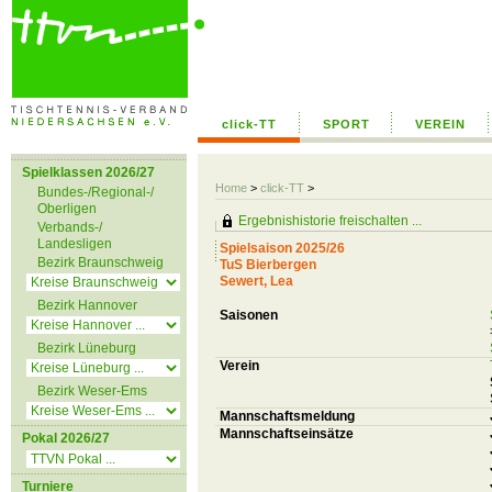
click-TT
SPORT
VEREIN
Spielklassen 2026/27
Home
>
click-TT
>
Bundes-/Regional-/
Oberligen
Ergebnishistorie freischalten ...
Verbands-/
Landesligen
Spielsaison 2025/26
Bezirk Braunschweig
TuS Bierbergen
Sewert, Lea
Bezirk Hannover
Saisonen
Bezirk Lüneburg
Verein
Bezirk Weser-Ems
Mannschaftsmeldung
Mannschaftseinsätze
Pokal 2026/27
Turniere