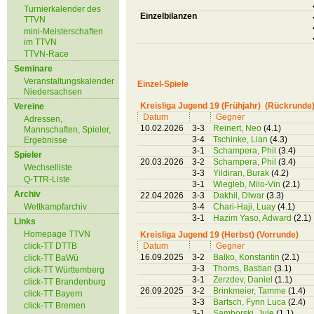
Turnierkalender des
Einzelbilanzen
TTVN
mini-Meisterschaften
im TTVN
TTVN-Race
Seminare
Veranstaltungskalender
Einzel-Spiele
Niedersachsen
Kreisliga Jugend 19 (Frühjahr) (Rückrunde
Vereine
Datum
Gegner
Adressen,
10.02.2026
3-3
Reinert, Neo
(4.1)
Mannschaften, Spieler,
3-4
Tschinke, Lian
(4.3)
Ergebnisse
3-1
Schampera, Phil
(3.4)
Spieler
20.03.2026
3-2
Schampera, Phil
(3.4)
Wechselliste
3-3
Yildiran, Burak
(4.2)
Q-TTR-Liste
3-1
Wiegleb, Milo-Vin
(2.1)
Archiv
22.04.2026
3-3
Dakhil, Dlwar
(3.3)
Wettkampfarchiv
3-4
Chari-Haji, Luay
(4.1)
3-1
Hazim Yaso, Adward
(2.1)
Links
Homepage TTVN
Kreisliga Jugend 19 (Herbst) (Vorrunde)
click-TT DTTB
Datum
Gegner
16.09.2025
3-2
Balko, Konstantin
(2.1)
click-TT BaWü
3-3
Thoms, Bastian
(3.1)
click-TT Württemberg
3-1
Zerzdev, Daniel
(1.1)
click-TT Brandenburg
26.09.2025
3-2
Brinkmeier, Tamme
(1.4)
click-TT Bayern
3-3
Bartsch, Fynn Luca
(2.4)
click-TT Bremen
3-1
Samborski, Jule
(1.1)