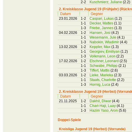
2-2
Kuschmierz, Juliane
(2.2)
2. Kreisklasse Jugend 19 (Frühjahr) (Rückr
Datum
Gegner
23.01.2026
1-2
Caspari, Lukas
(1.2)
1-1
Decker, Mattes
(1.1)
1-3
Friebe, Jannes
(1.3)
04.02.2026
1-2
Hansen, Josi
(4.2)
1-1
Wesemann, Jule
(4.1)
1-3
Nabokin, Wladimir
(4.4)
13.02.2026
1-2
Keppler, Max
(1.3)
1-1
Georgiev, Emiliyan
(1.2)
1-3
Volkmann, Leon
(2.2)
17.02.2026
1-2
Elschner, Leonard
(2.5)
1-1
Schwabe, Philipp
(2.1)
1-3
Tiffert, Mattis
(2.6)
03.03.2026
1-2
Lieke, Marieka
(2.3)
1-1
Staats, Charlotte
(2.2)
1-3
Hornig, Luca
(2.4)
2. Kreisklasse Jugend 19 (Herbst) (Vorrund
Datum
Gegner
21.11.2025
1-2
Dakhil, Dlwar
(4.4)
1-1
Chari-Haji, Luay
(4.1)
1-3
Hazim Yaso, Aron
(5.6)
Doppel-Spiele
Kreisliga Jugend 19 (Herbst) (Vorrunde)