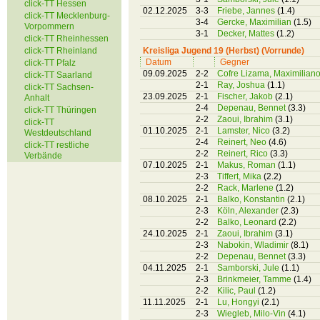
click-TT Hessen
02.12.2025
3-3
Friebe, Jannes
(1.4)
click-TT Mecklenburg-
3-4
Gercke, Maximilian
(1.5)
Vorpommern
3-1
Decker, Mattes
(1.2)
click-TT Rheinhessen
click-TT Rheinland
Kreisliga Jugend 19 (Herbst) (Vorrunde)
Datum
Gegner
click-TT Pfalz
09.09.2025
2-2
Cofre Lizama, Maximiliano
click-TT Saarland
2-1
Ray, Joshua
(1.1)
click-TT Sachsen-
23.09.2025
2-1
Fischer, Jakob
(2.1)
Anhalt
2-4
Depenau, Bennet
(3.3)
click-TT Thüringen
2-2
Zaoui, Ibrahim
(3.1)
click-TT
01.10.2025
2-1
Lamster, Nico
(3.2)
Westdeutschland
2-4
Reinert, Neo
(4.6)
click-TT restliche
2-2
Reinert, Rico
(3.3)
Verbände
07.10.2025
2-1
Makus, Roman
(1.1)
2-3
Tiffert, Mika
(2.2)
2-2
Rack, Marlene
(1.2)
08.10.2025
2-1
Balko, Konstantin
(2.1)
2-3
Köln, Alexander
(2.3)
2-2
Balko, Leonard
(2.2)
24.10.2025
2-1
Zaoui, Ibrahim
(3.1)
2-3
Nabokin, Wladimir
(8.1)
2-2
Depenau, Bennet
(3.3)
04.11.2025
2-1
Samborski, Jule
(1.1)
2-3
Brinkmeier, Tamme
(1.4)
2-2
Kilic, Paul
(1.2)
11.11.2025
2-1
Lu, Hongyi
(2.1)
2-3
Wiegleb, Milo-Vin
(4.1)