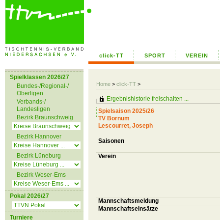
click-TT
SPORT
VEREIN
Spielklassen 2026/27
Home
>
click-TT
>
Bundes-/Regional-/
Oberligen
Ergebnishistorie freischalten ...
Verbands-/
Landesligen
Spielsaison 2025/26
Bezirk Braunschweig
TV Bornum
Lescourret, Joseph
Bezirk Hannover
Saisonen
Bezirk Lüneburg
Verein
Bezirk Weser-Ems
Pokal 2026/27
Mannschaftsmeldung
Mannschaftseinsätze
Turniere