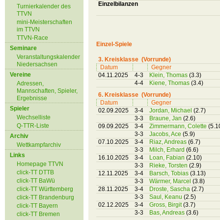
Einzelbilanzen
Turnierkalender des
TTVN
mini-Meisterschaften
im TTVN
TTVN-Race
Einzel-Spiele
Seminare
Veranstaltungskalender
3. Kreisklasse (Vorrunde)
Niedersachsen
Datum
Gegner
Vereine
04.11.2025
4-3
Klein, Thomas
(3.3)
4-4
Kiene, Thomas
(3.4)
Adressen,
Mannschaften, Spieler,
6. Kreisklasse (Vorrunde)
Ergebnisse
Datum
Gegner
Spieler
02.09.2025
3-4
Jordan, Michael
(2.7)
Wechselliste
3-3
Braune, Jan
(2.6)
Q-TTR-Liste
09.09.2025
3-4
Zimmermann, Colette
(5.1
3-3
Jacobs, Ace
(5.9)
Archiv
07.10.2025
3-4
Riaz, Andreas
(6.7)
Wettkampfarchiv
3-3
Milch, Erhard
(6.6)
Links
16.10.2025
3-4
Loan, Fabian
(2.10)
Homepage TTVN
3-3
Rieke, Torsten
(2.9)
click-TT DTTB
12.11.2025
3-4
Barsch, Tobias
(3.13)
click-TT BaWü
3-3
Wärmer, Marcel
(3.8)
click-TT Württemberg
28.11.2025
3-4
Droste, Sascha
(2.7)
3-3
Saul, Keanu
(2.5)
click-TT Brandenburg
02.12.2025
3-4
Gross, Birgit
(3.7)
click-TT Bayern
3-3
Bas, Andreas
(3.6)
click-TT Bremen