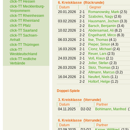
click-TT Hessen
6. Kreisklasse (Rückrunde)
click-TT Mecklenburg-
Datum
Gegner
Vorpommern
20.01.2026
2-1
Romanowsky, Mark
(2.5)
click-TT Rheinhessen
2-2
Szaboles, Nagy
(2.6)
click-TT Rheinland
03.02.2026
2-1
Hausmann, Jochen
(3.3)
click-TT Pfalz
2-2
Barsch, Benjamin
(3.4)
click-TT Saarland
10.02.2026
2-1
Abdeisamad, Ali
(6.2)
2-2
Engelhardt, Mirco
(6.3)
click-TT Sachsen-
Anhalt
06.03.2026
2-1
Ilse, Thomas
(4.1)
2-2
Pieper, Simon
(4.3)
click-TT Thüringen
16.03.2026
2-1
Cionz, Michael
(2.4)
click-TT
2-2
Reuer, Lars
(2.5)
Westdeutschland
24.03.2026
2-1
Voß, Klaus
(2.1)
click-TT restliche
2-2
Joller, Stefan
(2.3)
Verbände
26.03.2026
2-1
Stolz, Thomas
(3.1)
2-2
Altmann, Marcus
(3.2)
16.04.2026
2-1
Neufert, Niels
(1.1)
2-2
Holtorf, Helge
(1.2)
Doppel-Spiele
3. Kreisklasse (Vorrunde)
Datum
Partner
04.11.2025
D2-D2
Bohlmann, Manfred
(
6. Kreisklasse (Vorrunde)
Datum
Partner
02.09.2025
D2-D2
Kaiser, Willfried
(2.5)