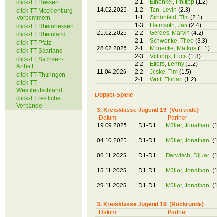
2-1
Einenkel, Philipp
(1.2)
click-TT Hessen
14.02.2026
1-2
Tan, Levin
(2.3)
click-TT Mecklenburg-
1-1
Schönfeld, Tim
(2.1)
Vorpommern
1-3
Heimsoth, Jan
(2.4)
click-TT Rheinhessen
21.02.2026
2-2
Gerdes, Marvin
(4.2)
click-TT Rheinland
2-1
Schwenke, Theo
(3.3)
click-TT Pfalz
28.02.2026
2-1
Monecke, Markus
(1.1)
click-TT Saarland
2-3
Völlings, Luca
(1.3)
click-TT Sachsen-
2-2
Eilers, Lenny
(1.2)
Anhalt
11.04.2026
2-2
Jeske, Tim
(1.5)
click-TT Thüringen
2-1
Wulf, Florian
(1.2)
click-TT
Westdeutschland
Doppel-Spiele
click-TT restliche
Verbände
3. Kreisklasse Jugend 19 (Vorrunde)
Datum
Partner
19.09.2025
D1-D1
Müller, Jonathan
(1
04.10.2025
D1-D1
Müller, Jonathan
(1
08.11.2025
D1-D1
Darwisch, Dijuar
(1
15.11.2025
D1-D1
Müller, Jonathan
(1
29.11.2025
D1-D1
Müller, Jonathan
(1
3. Kreisklasse Jugend 19 (Rückrunde)
Datum
Partner