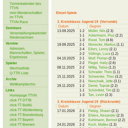
Turnierkalender des
TTVN
mini-Meisterschaften
Einzel-Spiele
im TTVN
3. Kreisklasse Jugend 19 (Vorrunde)
TTVN-Race
Datum
Gegner
Seminare
13.09.2025
1-2
Müller, Nils
(2.3)
Veranstaltungskalender
1-1
Ackermann, Pius
(2.2)
Niedersachsen
1-3
Rood, Tom
(4.6)
Vereine
19.09.2025
2-1
Monecke, Markus
(1.1)
Adressen,
2-4
Eilers, Lenny
(2.1)
Mannschaften, Spieler,
2-2
Völlings, Luca
(1.2)
Ergebnisse
04.10.2025
2-1
Wulf, Florian
(2.3)
2-2
Flegel, Haily
(2.6)
Spieler
08.11.2025
2-2
Wittig, Talisa
(1.2)
Wechselliste
2-1
Schrader, Theo
(1.1)
Q-TTR-Liste
15.11.2025
2-2
Schwenke, Theo
(3.2)
Archiv
2-1
Nieschalk, Jette
(3.1)
Wettkampfarchiv
29.11.2025
1-2
Demir, Toprak
(2.2)
Links
1-1
Schönfeld, Tim
(2.1)
1-3
Tan, Levin
(2.3)
Homepage TTVN
click-TT DTTB
3. Kreisklasse Jugend 19 (Rückrunde)
click-TT BaWü
Datum
Gegner
click-TT Württemberg
17.01.2026
2-1
Fiebig, Shawn
(2.1)
click-TT Brandenburg
2-3
Ehlers, Alexander
(2.3)
click-TT Bayern
2-2
Kohlmann, Bennet
(2.2)
click-TT Bremen
24.01.2026
2-2
Koch, Matteo
(1.3)