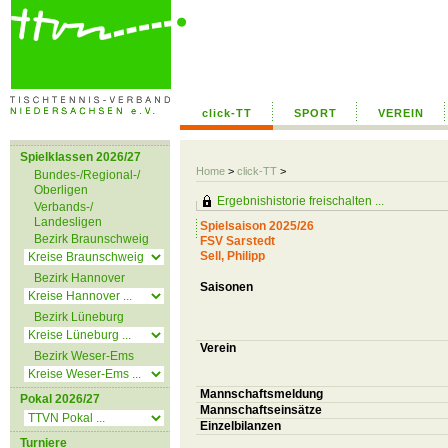
click-TT
SPORT
VEREIN
Spielklassen 2026/27
Home
>
click-TT
>
Bundes-/Regional-/
Oberligen
Ergebnishistorie freischalten ...
Verbands-/
Landesligen
Spielsaison 2025/26
Bezirk Braunschweig
FSV Sarstedt
Sell, Philipp
Bezirk Hannover
Saisonen
Bezirk Lüneburg
Verein
Bezirk Weser-Ems
Mannschaftsmeldung
Pokal 2026/27
Mannschaftseinsätze
Einzelbilanzen
Turniere