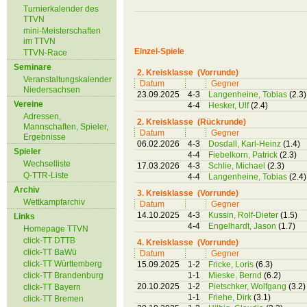
Turnierkalender des
TTVN
mini-Meisterschaften
im TTVN
Einzel-Spiele
TTVN-Race
Seminare
2. Kreisklasse (Vorrunde)
Veranstaltungskalender
Datum
Gegner
Niedersachsen
23.09.2025
4-3
Langenheine, Tobias
(2.3)
Vereine
4-4
Hesker, Ulf
(2.4)
Adressen,
2. Kreisklasse (Rückrunde)
Mannschaften, Spieler,
Datum
Gegner
Ergebnisse
06.02.2026
4-3
Dosdall, Karl-Heinz
(1.4)
Spieler
4-4
Fiebelkorn, Patrick
(2.3)
Wechselliste
17.03.2026
4-3
Schlie, Michael
(2.3)
Q-TTR-Liste
4-4
Langenheine, Tobias
(2.4)
Archiv
3. Kreisklasse (Vorrunde)
Wettkampfarchiv
Datum
Gegner
14.10.2025
4-3
Kussin, Rolf-Dieter
(1.5)
Links
4-4
Engelhardt, Jason
(1.7)
Homepage TTVN
click-TT DTTB
4. Kreisklasse (Vorrunde)
click-TT BaWü
Datum
Gegner
click-TT Württemberg
15.09.2025
1-2
Fricke, Loris
(6.3)
click-TT Brandenburg
1-1
Mieske, Bernd
(6.2)
20.10.2025
1-2
Pietschker, Wolfgang
(3.2)
click-TT Bayern
1-1
Friehe, Dirk
(3.1)
click-TT Bremen