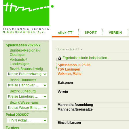
click-TT
SPORT
VEREIN
Spielklassen 2026/27
Home
>
click-TT
>
Bundes-/Regional-/
Oberligen
Ergebnishistorie freischalten ...
Verbands-/
Landesligen
Spielsaison 2025/26
Bezirk Braunschweig
TSV Lauingen
Volkmer, Malte
Bezirk Hannover
Saisonen
Bezirk Lüneburg
Verein
Bezirk Weser-Ems
Mannschaftsmeldung
Mannschaftseinsätze
Pokal 2026/27
Einzelbilanzen
Turniere