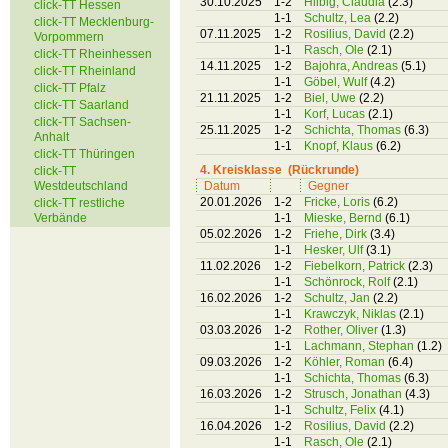
30.10.2025
1-2
Hilbig, Claudia
(2.3)
click-TT Hessen
1-1
Schultz, Lea
(2.2)
click-TT Mecklenburg-
07.11.2025
1-2
Rosilius, David
(2.2)
Vorpommern
1-1
Rasch, Ole
(2.1)
click-TT Rheinhessen
14.11.2025
1-2
Bajohra, Andreas
(5.1)
click-TT Rheinland
1-1
Göbel, Wulf
(4.2)
click-TT Pfalz
21.11.2025
1-2
Biel, Uwe
(2.2)
click-TT Saarland
1-1
Korf, Lucas
(2.1)
click-TT Sachsen-
25.11.2025
1-2
Schichta, Thomas
(6.3)
Anhalt
1-1
Knopf, Klaus
(6.2)
click-TT Thüringen
4. Kreisklasse (Rückrunde)
click-TT
Westdeutschland
Datum
Gegner
20.01.2026
1-2
Fricke, Loris
(6.2)
click-TT restliche
Verbände
1-1
Mieske, Bernd
(6.1)
05.02.2026
1-2
Friehe, Dirk
(3.4)
1-1
Hesker, Ulf
(3.1)
11.02.2026
1-2
Fiebelkorn, Patrick
(2.3)
1-1
Schönrock, Rolf
(2.1)
16.02.2026
1-2
Schultz, Jan
(2.2)
1-1
Krawczyk, Niklas
(2.1)
03.03.2026
1-2
Rother, Oliver
(1.3)
1-1
Lachmann, Stephan
(1.2)
09.03.2026
1-2
Köhler, Roman
(6.4)
1-1
Schichta, Thomas
(6.3)
16.03.2026
1-2
Strusch, Jonathan
(4.3)
1-1
Schultz, Felix
(4.1)
16.04.2026
1-2
Rosilius, David
(2.2)
1-1
Rasch, Ole
(2.1)