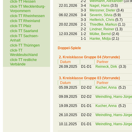
2-2
Weimann, Alexander
(10.9
click-TT Hessen
22.01.2026
3-4
Nagel, Hans
(3.5)
click-TT Mecklenburg-
3-3
Meissner, Dieter
(3.4)
Vorpommern
06.02.2026
3-4
Severin, Silvia
(5.9)
click-TT Rheinhessen
3-3
Helferich, Chris
(5.7)
click-TT Rheinland
20.02.2026
2-1
Thiedtke, Markus
(1.1)
click-TT Pfalz
2-2
Lindner, Reiner
(1.3)
click-TT Saarland
12.03.2026
1-2
Mülke, Bernd
(2.4)
click-TT Sachsen-
1-1
Hanke, Midja
(2.1)
Anhalt
click-TT Thüringen
Doppel-Spiele
click-TT
Westdeutschland
2. Kreisklasse Gruppe 04 (Vorrunde)
click-TT restliche
Datum
Partner
Verbände
26.09.2025
D1-D1
Reineck, Dirk
(3.3)
3. Kreisklasse Gruppe 03 (Vorrunde)
Datum
Partner
05.09.2025
D2-D2
Kucher, Anna
(5.2)
09.09.2025
D2-D2
Weindling, Hans-Jürg
19.09.2025
D1-D1
Kucher, Anna
(5.2)
26.10.2025
D2-D2
Weindling, Hans-Jürg
10.11.2025
D1-D1
Weindling, Hans-Jürg