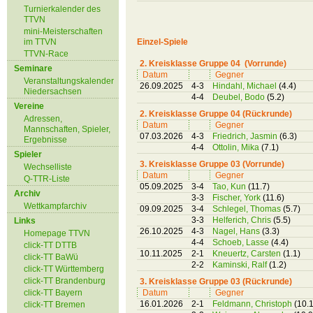
Turnierkalender des
TTVN
mini-Meisterschaften
im TTVN
Einzel-Spiele
TTVN-Race
2. Kreisklasse Gruppe 04 (Vorrunde)
Seminare
Datum
Gegner
Veranstaltungskalender
26.09.2025
4-3
Hindahl, Michael
(4.4)
Niedersachsen
4-4
Deubel, Bodo
(5.2)
Vereine
2. Kreisklasse Gruppe 04 (Rückrunde)
Adressen,
Datum
Gegner
Mannschaften, Spieler,
07.03.2026
4-3
Friedrich, Jasmin
(6.3)
Ergebnisse
4-4
Ottolin, Mika
(7.1)
Spieler
3. Kreisklasse Gruppe 03 (Vorrunde)
Wechselliste
Datum
Gegner
Q-TTR-Liste
05.09.2025
3-4
Tao, Kun
(11.7)
Archiv
3-3
Fischer, York
(11.6)
Wettkampfarchiv
09.09.2025
3-4
Schlegel, Thomas
(5.7)
3-3
Helferich, Chris
(5.5)
Links
26.10.2025
4-3
Nagel, Hans
(3.3)
Homepage TTVN
4-4
Schoeb, Lasse
(4.4)
click-TT DTTB
10.11.2025
2-1
Kneuertz, Carsten
(1.1)
click-TT BaWü
2-2
Kaminski, Ralf
(1.2)
click-TT Württemberg
click-TT Brandenburg
3. Kreisklasse Gruppe 03 (Rückrunde)
click-TT Bayern
Datum
Gegner
16.01.2026
2-1
Feldmann, Christoph
(10.1
click-TT Bremen