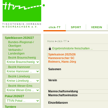
click-TT
SPORT
VEREIN
Spielklassen 2026/27
Home
>
click-TT
>
Bundes-/Regional-/
Oberligen
Ergebnishistorie freischalten ...
Verbands-/
Landesligen
Spielsaison 2025/26
Bezirk Braunschweig
Hannoverscher SC
Reimers, Hans-Jörg
Bezirk Hannover
Saisonen
Bezirk Lüneburg
Verein
Bezirk Weser-Ems
Mannschaftsmeldung
Mannschaftseinsätze
Pokal 2026/27
Einzelbilanzen
Turniere