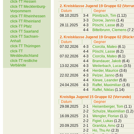
click-TT Hessen
2. Kreisklasse Jugend 19 Gruppe 02 (Vorru
click-TT Mecklenburg-
Datum
Gegner
Vorpommern
08.10.2025
3-4
Pönitzsch, Tim
(1.12)
click-TT Rheinhessen
3-3
Dorow, Jannis
(1.4)
click-TT Rheinland
28.11.2025
4-3
Pöschl, Lasse
(6.2)
click-TT Pfalz
4-4
Bittelbrunn, Clemens
(7.2
click-TT Saarland
click-TT Sachsen-
2. Kreisklasse Jugend 19 Gruppe 02 (Rück
Anhalt
Datum
Gegner
click-TT Thüringen
07.02.2026
4-3
Ciorcila, Mateo
(6.1)
click-TT
4-4
Pöschl, Lasse
(6.2)
Westdeutschland
07.02.2026
4-3
Ciorcila, Mateo
(6.1)
click-TT restliche
4-4
Brandauer, Jakob
(6.4)
Verbände
13.02.2026
4-3
Weilerbach, Lucas
(3.5)
4-4
Herder, Maurice
(3.6)
22.02.2026
4-3
Pelzer, Janno
(5.6)
4-4
Klewe, Leander
(5.8)
24.04.2026
4-3
Raffel, Maximilian
(1.6)
4-4
Raffel, Niklas
(1.14)
Kreisliga Jugend 15 Gruppe 02 (Vorrunde)
Datum
Gegner
29.08.2025
2-1
Heisenberger, Tom
(1.1)
2-2
Schulze, Maximilian
(1.2)
16.09.2025
2-1
Wengler, Florian
(1.1)
2-2
Figiel, Lukas
(1.2)
20.09.2025
2-1
Granitza, Arno
(2.1)
2-2
Ho, Thu An
(2.3)