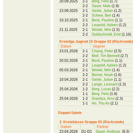
20.09.2025
2-1
Berg, Felix
(1.7)
2-2
Sauer, Mats
(1.9)
23.09.2025
2-1
Geide, Julian
(1.2)
2-2
Scheer, Ben
(1.4)
10.10.2025
2-1
Beck, Pauline
(1.1)
2-2
Leupold, Ayleen
(1.2)
21.11.2025
2-1
Wolski, Wim
(1.5)
2-2
Goldschmidt, Emil
(1.10)
Kreisliga Jugend 15 Gruppe 02 (Rückrunde
Datum
Gegner
23.01.2026
2-1
Chang, Peter
(2.5)
2-2
Moll, Tim Bennett
(2.7)
20.02.2026
2-1
Beck, Pauline
(1.1)
2-2
Leupold, Ayleen
(1.2)
05.03.2026
2-1
Wolski, Wim
(1.4)
2-2
Berner, Noah
(1.6)
10.04.2026
2-1
Geide, Julian
(1.1)
2-2
Lange, Leonard
(1.3)
25.04.2026
1-2
Berg, Lucas
(2.2)
1-1
Berg, Felix
(1.9)
25.04.2026
1-2
Granitza, Arno
(2.3)
1-1
Ho, Thu An
(2.1)
Doppel-Spiele
3. Kreisklasse Gruppe 05 (Rückrunde)
Datum
Partner
23.04.2026
D1-D1
Sauer, Andreas
(9.3)