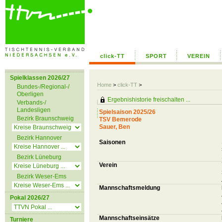
click-TT
SPORT
VEREIN
Spielklassen 2026/27
Home
>
click-TT
>
Bundes-/Regional-/
Oberligen
Ergebnishistorie freischalten ...
Verbands-/
Landesligen
Spielsaison 2025/26
Bezirk Braunschweig
TSV Bemerode
Sauer, Ben
Bezirk Hannover
Saisonen
Bezirk Lüneburg
Verein
Bezirk Weser-Ems
Mannschaftsmeldung
Pokal 2026/27
Mannschaftseinsätze
Turniere