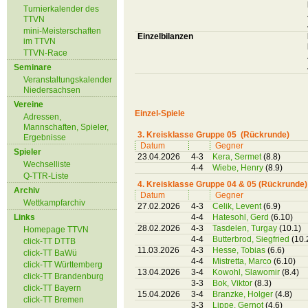
Turnierkalender des
TTVN
mini-Meisterschaften
Einzelbilanzen
im TTVN
TTVN-Race
Seminare
Veranstaltungskalender
Niedersachsen
Vereine
Einzel-Spiele
Adressen,
Mannschaften, Spieler,
3. Kreisklasse Gruppe 05 (Rückrunde)
Ergebnisse
Datum
Gegner
Spieler
23.04.2026
4-3
Kera, Sermet
(8.8)
Wechselliste
4-4
Wiebe, Henry
(8.9)
Q-TTR-Liste
4. Kreisklasse Gruppe 04 & 05 (Rückrunde)
Archiv
Datum
Gegner
Wettkampfarchiv
27.02.2026
4-3
Celik, Levent
(6.9)
Links
4-4
Hatesohl, Gerd
(6.10)
28.02.2026
4-3
Tasdelen, Turgay
(10.1)
Homepage TTVN
4-4
Butterbrod, Siegfried
(10.
click-TT DTTB
11.03.2026
4-3
Hesse, Tobias
(6.6)
click-TT BaWü
4-4
Mistretta, Marco
(6.10)
click-TT Württemberg
13.04.2026
3-4
Kowohl, Slawomir
(8.4)
click-TT Brandenburg
3-3
Bok, Viktor
(8.3)
click-TT Bayern
15.04.2026
3-4
Branzke, Holger
(4.8)
click-TT Bremen
3-3
Lippe, Gernot
(4.6)