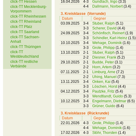
click-TT Hessen
16.04.2026
4-3
Gundlach, Ingo
(3.3)
4-4
Dallmann, Norbert
(3.4)
click-TT Mecklenburg-
Vorpommern
3. Kreisklasse (Vorrunde)
click-TT Rheinhessen
Datum
Gegner
click-TT Rheinland
03.09.2025
3-4
Stuber, Ralph
(5.1)
click-TT Pfalz
3-3
Scherer, David
(4.4)
click-TT Saarland
24.09.2025
3-4
Schönfisch, Reinert
(1.9)
click-TT Sachsen-
3-3
Schindler, Karl-Heinz
(1.5)
Anhalt
10.10.2025
3-4
Wehage, Dominik
(1.6)
click-TT Thüringen
3-3
Grote, Philipp
(1.4)
click-TT
13.10.2025
2-1
Stuber, Ralph
(5.1)
Westdeutschland
2-2
Diesner, Frank
(5.2)
click-TT restliche
29.10.2025
2-1
Budde, Peter
(3.1)
Verbände
2-2
Horn, Artem
(3.2)
07.11.2025
2-1
Limburg, Arne
(7.2)
2-2
Uhing, Manuel
(7.3)
13.11.2025
3-4
Onken, Kai
(5.4)
3-3
Löschen, Horst
(4.4)
04.12.2025
3-4
Pautzke, Fritz
(5.4)
3-3
Wendtlandt, Guido
(5.3)
10.12.2025
3-4
Engelmann, Dietmar
(6.5)
3-3
Grüner, Guido
(6.4)
3. Kreisklasse (Rückrunde)
Datum
Gegner
22.01.2026
4-3
Grote, Philipp
(1.4)
4-4
Wehage, Dominik
(1.6)
17.02.2026
4-3
Stöhr, Thorsten
(1.4)