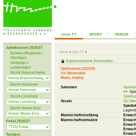
click-TT
SPORT
VEREIN
Spielklassen 2026/27
Home
>
click-TT
>
Bundes-/Regional-/
Oberligen
Ergebnishistorie freischalten ...
Verbands-/
Landesligen
Spielsaison 2025/26
Bezirk Braunschweig
SV Ofenerdiek
Maier, Andrej
Bezirk Hannover
Saisonen
Spielsa
>> Spie
Bezirk Lüneburg
Spielsa
Verein
SV Ofe
Spiello
Bezirk Weser-Ems
Lagerst
Mannschaftsmeldung
Erwach
Mannschaftseinsätze
Erwachs
Pokal 2026/27
Erwach
Erwach
Erwachs
Turniere