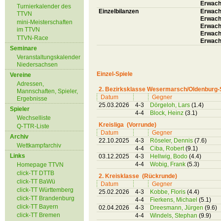
Erwach
Turnierkalender des
Einzelbilanzen
Erwachs
TTVN
Erwach
mini-Meisterschaften
Erwach
im TTVN
Erwachs
TTVN-Race
Erwach
Seminare
Veranstaltungskalender
Niedersachsen
Einzel-Spiele
Vereine
Adressen,
2. Bezirksklasse Wesermarsch/Oldenburg-
Mannschaften, Spieler,
Datum
Gegner
Ergebnisse
25.03.2026
4-3
Dörgeloh, Lars
(1.4)
Spieler
4-4
Block, Heinz
(3.1)
Wechselliste
Kreisliga (Vorrunde)
Q-TTR-Liste
Datum
Gegner
Archiv
22.10.2025
4-3
Röseler, Dennis
(7.6)
Wettkampfarchiv
4-4
Ciba, Robert
(9.1)
Links
03.12.2025
4-3
Hellwig, Bodo
(4.4)
4-4
Wobig, Frank
(5.3)
Homepage TTVN
click-TT DTTB
2. Kreisklasse (Rückrunde)
click-TT BaWü
Datum
Gegner
click-TT Württemberg
25.02.2026
4-3
Kobbe, Floris
(4.4)
click-TT Brandenburg
4-4
Fierkens, Michael
(5.1)
click-TT Bayern
02.04.2026
4-3
Dreesmann, Jürgen
(9.6)
click-TT Bremen
4-4
Windels, Stephan
(9.9)