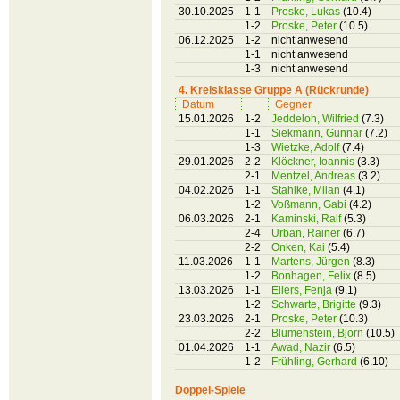
30.10.2025
1-1
Proske, Lukas
(10.4)
1-2
Proske, Peter
(10.5)
06.12.2025
1-2
nicht anwesend
1-1
nicht anwesend
1-3
nicht anwesend
4. Kreisklasse Gruppe A (Rückrunde)
Datum
Gegner
15.01.2026
1-2
Jeddeloh, Wilfried
(7.3)
1-1
Siekmann, Gunnar
(7.2)
1-3
Wietzke, Adolf
(7.4)
29.01.2026
2-2
Klöckner, Ioannis
(3.3)
2-1
Mentzel, Andreas
(3.2)
04.02.2026
1-1
Stahlke, Milan
(4.1)
1-2
Voßmann, Gabi
(4.2)
06.03.2026
2-1
Kaminski, Ralf
(5.3)
2-4
Urban, Rainer
(6.7)
2-2
Onken, Kai
(5.4)
11.03.2026
1-1
Martens, Jürgen
(8.3)
1-2
Bonhagen, Felix
(8.5)
13.03.2026
1-1
Eilers, Fenja
(9.1)
1-2
Schwarte, Brigitte
(9.3)
23.03.2026
2-1
Proske, Peter
(10.3)
2-2
Blumenstein, Björn
(10.5)
01.04.2026
1-1
Awad, Nazir
(6.5)
1-2
Frühling, Gerhard
(6.10)
Doppel-Spiele