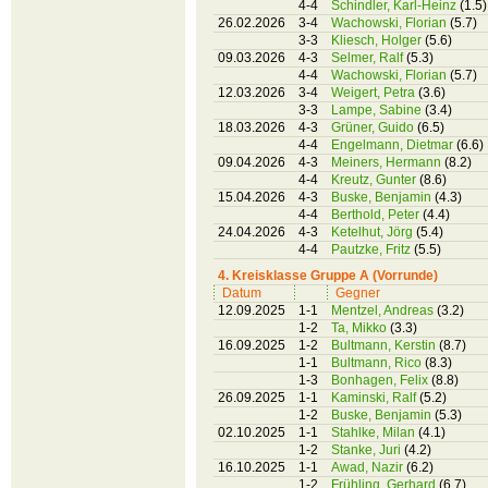
4-4
Schindler, Karl-Heinz
(1.5)
26.02.2026
3-4
Wachowski, Florian
(5.7)
3-3
Kliesch, Holger
(5.6)
09.03.2026
4-3
Selmer, Ralf
(5.3)
4-4
Wachowski, Florian
(5.7)
12.03.2026
3-4
Weigert, Petra
(3.6)
3-3
Lampe, Sabine
(3.4)
18.03.2026
4-3
Grüner, Guido
(6.5)
4-4
Engelmann, Dietmar
(6.6)
09.04.2026
4-3
Meiners, Hermann
(8.2)
4-4
Kreutz, Gunter
(8.6)
15.04.2026
4-3
Buske, Benjamin
(4.3)
4-4
Berthold, Peter
(4.4)
24.04.2026
4-3
Ketelhut, Jörg
(5.4)
4-4
Pautzke, Fritz
(5.5)
4. Kreisklasse Gruppe A (Vorrunde)
Datum
Gegner
12.09.2025
1-1
Mentzel, Andreas
(3.2)
1-2
Ta, Mikko
(3.3)
16.09.2025
1-2
Bultmann, Kerstin
(8.7)
1-1
Bultmann, Rico
(8.3)
1-3
Bonhagen, Felix
(8.8)
26.09.2025
1-1
Kaminski, Ralf
(5.2)
1-2
Buske, Benjamin
(5.3)
02.10.2025
1-1
Stahlke, Milan
(4.1)
1-2
Stanke, Juri
(4.2)
16.10.2025
1-1
Awad, Nazir
(6.2)
1-2
Frühling, Gerhard
(6.7)