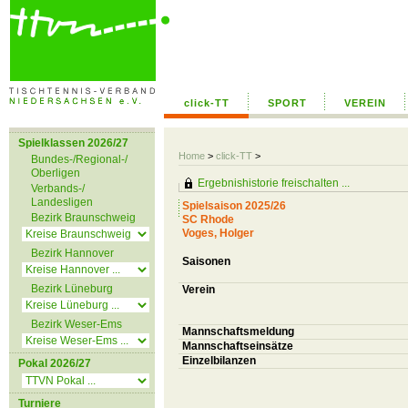
click-TT
SPORT
VEREIN
Spielklassen 2026/27
Home
>
click-TT
>
Bundes-/Regional-/
Oberligen
Ergebnishistorie freischalten ...
Verbands-/
Landesligen
Spielsaison 2025/26
Bezirk Braunschweig
SC Rhode
Voges, Holger
Bezirk Hannover
Saisonen
Bezirk Lüneburg
Verein
Bezirk Weser-Ems
Mannschaftsmeldung
Mannschaftseinsätze
Einzelbilanzen
Pokal 2026/27
Turniere