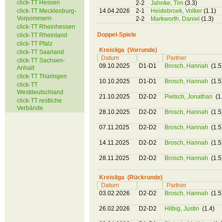
click-TT Hessen
2-2
Jahnke, Tim
(3.3)
click-TT Mecklenburg-
14.04.2026
2-1
Heidebroek, Volker
(1.1)
Vorpommern
2-2
Markworth, Daniel
(1.3)
click-TT Rheinhessen
Doppel-Spiele
click-TT Rheinland
click-TT Pfalz
Kreisliga (Vorrunde)
click-TT Saarland
Datum
Partner
click-TT Sachsen-
09.10.2025
D1-D1
Brosch, Hannah
(1.5
Anhalt
click-TT Thüringen
10.10.2025
D1-D1
Brosch, Hannah
(1.5
click-TT
Westdeutschland
21.10.2025
D2-D2
Pietsch, Jonathan
(1
click-TT restliche
Verbände
28.10.2025
D2-D2
Brosch, Hannah
(1.5
07.11.2025
D2-D2
Brosch, Hannah
(1.5
14.11.2025
D2-D2
Brosch, Hannah
(1.5
28.11.2025
D2-D2
Brosch, Hannah
(1.5
Kreisliga (Rückrunde)
Datum
Partner
03.02.2026
D2-D2
Brosch, Hannah
(1.5
26.02.2026
D2-D2
Hilbig, Justin
(1.4)