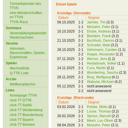
Turnierkalender des
Einzel-Spiele
TTVN
mini-Meisterschaften
Kreisliga (Vorrunde)
im TTVN
Datum
Gegner
TTVN-Race
09.10.2025
1-2
Jahnke, Tim
(3.3)
1-1
Molzahn, Peter
(3.1)
Seminare
10.10.2025
2-1
Drube, Andreas
(3.1)
Veranstaltungskalender
2-2
Bielstein, Frank
(3.2)
Niedersachsen
21.10.2025
2-1
Buchholz, Dennis
(3.1)
Vereine
2-2
Schrader, Maik
(3.2)
Adressen,
28.10.2025
2-1
Gehrmann, Carsten
(1.1)
Mannschaften, Spieler,
2-2
Hoppe, Alexander
(1.2)
Ergebnisse
07.11.2025
1-2
Werner, Jens
(1.2)
Spieler
1-1
Heidebroek, Volker
(1.1)
14.11.2025
2-1
Cura, Martin
(2.1)
Wechselliste
2-2
Wunderling, Sascha
(2.3)
Q-TTR-Liste
28.11.2025
2-1
Borg, Wolfgang
(4.1)
Archiv
2-2
Wabulat, Michael
(4.2)
Wettkampfarchiv
05.12.2025
2-1
nicht anwesend
Links
2-2
nicht anwesend
Homepage TTVN
Kreisliga (Rückrunde)
click-TT DTTB
Datum
Gegner
click-TT BaWü
03.02.2026
2-1
Petzke, Mirko
(3.1)
click-TT Württemberg
2-2
Loose, Thomas
(3.2)
click-TT Brandenburg
26.02.2026
2-1
Sporys, Marcell
(2.2)
click-TT Bayern
2-2
Meeh, Luc-Oliver
(2.3)
click-TT Bremen
08.04.2026
2-1
Molzahn, Peter
(3.1)