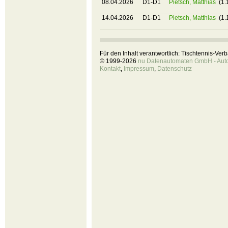
08.04.2026
D1-D1
Pietsch, Matthias
(1.
14.04.2026
D1-D1
Pietsch, Matthias
(1.
Für den Inhalt verantwortlich: Tischtennis-Ve
© 1999-2026
nu Datenautomaten GmbH - Autom
Kontakt
,
Impressum
,
Datenschutz