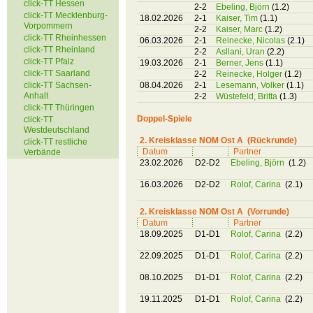
click-TT Hessen
2-2
Ebeling, Björn
(1.2)
click-TT Mecklenburg-
18.02.2026
2-1
Kaiser, Tim
(1.1)
Vorpommern
2-2
Kaiser, Marc
(1.2)
click-TT Rheinhessen
06.03.2026
2-1
Reinecke, Nicolas
(2.1)
click-TT Rheinland
2-2
Asllani, Uran
(2.2)
click-TT Pfalz
19.03.2026
2-1
Berner, Jens
(1.1)
click-TT Saarland
2-2
Reinecke, Holger
(1.2)
click-TT Sachsen-
08.04.2026
2-1
Lesemann, Volker
(1.1)
Anhalt
2-2
Wüstefeld, Britta
(1.3)
click-TT Thüringen
Doppel-Spiele
click-TT
Westdeutschland
2. Kreisklasse NOM Ost A (Rückrunde)
click-TT restliche
Datum
Partner
Verbände
23.02.2026
D2-D2
Ebeling, Björn
(1.2)
16.03.2026
D2-D2
Rolof, Carina
(2.1)
2. Kreisklasse NOM Ost A (Vorrunde)
Datum
Partner
18.09.2025
D1-D1
Rolof, Carina
(2.2)
22.09.2025
D1-D1
Rolof, Carina
(2.2)
08.10.2025
D1-D1
Rolof, Carina
(2.2)
19.11.2025
D1-D1
Rolof, Carina
(2.2)