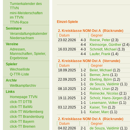
Turnierkalender des
TTVN
mini-Meisterschaften
im TTVN
Einzel-Spiele
TTVN-Race
Seminare
2. Kreisklasse NOM Ost A (Rückrunde)
Veranstaltungskalender
Datum
Gegner
Niedersachsen
23.02.2026
4-3
Reese, Peter
(2.3)
Vereine
4-4
Kleinsorge, Günther
(2.4)
Adressen,
16.03.2026
4-3
Schmidt, Michael
(1.3)
Mannschaften, Spieler,
4-4
Laufer, Frank
(1.4)
Ergebnisse
2. Kreisklasse NOM Ost A (Vorrunde)
Spieler
Datum
Gegner
Wechselliste
18.09.2025
1-2
Beier, Michael
(1.2)
Q-TTR-Liste
1-1
Berner, Jens
(1.1)
22.09.2025
1-2
Ebeling, Björn
(1.2)
Archiv
1-1
de Souza, Valdimir
(1.1)
Wettkampfarchiv
08.10.2025
1-2
Asllani, Uran
(2.2)
Links
1-1
Reinecke, Nicolas
(2.1)
Homepage TTVN
19.11.2025
1-2
Scholz, Hans-Jürgen
(1.2
click-TT DTTB
1-1
Lesemann, Volker
(1.1)
click-TT BaWü
03.12.2025
1-2
Kaiser, Tim
(1.2)
click-TT Württemberg
1-1
Kaiser, Marc
(1.1)
click-TT Brandenburg
2. Kreisklasse NOM Ost A (Rückrunde)
click-TT Bayern
Datum
Gegner
click-TT Bremen
04.02.2026
2-1
de Souza, Valdimir
(1.1)