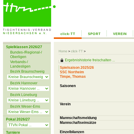
click-TT
SPORT
VEREIN
Spielklassen 2026/27
Home
>
click-TT
>
Bundes-/Regional-/
Oberligen
Ergebnishistorie freischalten ...
Verbands-/
Landesligen
Spielsaison 2025/26
Bezirk Braunschweig
SSC Northeim
Timpe, Thomas
Bezirk Hannover
Saisonen
Bezirk Lüneburg
Verein
Bezirk Weser-Ems
Mannschaftsmeldung
Pokal 2026/27
Mannschaftseinsätze
Einzelbilanzen
Turniere