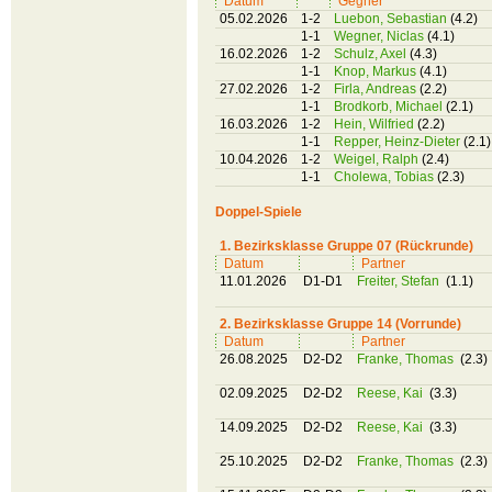
Datum
Gegner
05.02.2026
1-2
Luebon, Sebastian
(4.2)
1-1
Wegner, Niclas
(4.1)
16.02.2026
1-2
Schulz, Axel
(4.3)
1-1
Knop, Markus
(4.1)
27.02.2026
1-2
Firla, Andreas
(2.2)
1-1
Brodkorb, Michael
(2.1)
16.03.2026
1-2
Hein, Wilfried
(2.2)
1-1
Repper, Heinz-Dieter
(2.1)
10.04.2026
1-2
Weigel, Ralph
(2.4)
1-1
Cholewa, Tobias
(2.3)
Doppel-Spiele
1. Bezirksklasse Gruppe 07 (Rückrunde)
Datum
Partner
11.01.2026
D1-D1
Freiter, Stefan
(1.1)
2. Bezirksklasse Gruppe 14 (Vorrunde)
Datum
Partner
26.08.2025
D2-D2
Franke, Thomas
(2.3)
02.09.2025
D2-D2
Reese, Kai
(3.3)
14.09.2025
D2-D2
Reese, Kai
(3.3)
25.10.2025
D2-D2
Franke, Thomas
(2.3)