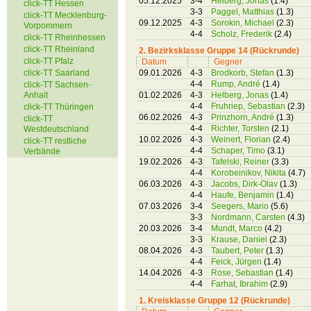
05.12.2025
3-4
Helberg, Jonas
(1.4)
click-TT Hessen
3-3
Paggel, Matthias
(1.3)
click-TT Mecklenburg-
09.12.2025
4-3
Sorokin, Michael
(2.3)
Vorpommern
4-4
Scholz, Frederik
(2.4)
click-TT Rheinhessen
click-TT Rheinland
2. Bezirksklasse Gruppe 14 (Rückrunde)
click-TT Pfalz
Datum
Gegner
click-TT Saarland
09.01.2026
4-3
Brodkorb, Stefan
(1.3)
4-4
Rump, André
(1.4)
click-TT Sachsen-
Anhalt
01.02.2026
4-3
Helberg, Jonas
(1.4)
4-4
Fruhriep, Sebastian
(2.3)
click-TT Thüringen
06.02.2026
4-3
Prinzhorn, André
(1.3)
click-TT
4-4
Richter, Torsten
(2.1)
Westdeutschland
10.02.2026
4-3
Weinert, Florian
(2.4)
click-TT restliche
4-4
Schaper, Timo
(3.1)
Verbände
19.02.2026
4-3
Tafelski, Reiner
(3.3)
4-4
Korobeinikov, Nikita
(4.7)
06.03.2026
4-3
Jacobs, Dirk-Olav
(1.3)
4-4
Haufe, Benjamin
(1.4)
07.03.2026
3-4
Seegers, Mario
(5.6)
3-3
Nordmann, Carsten
(4.3)
20.03.2026
3-4
Mundt, Marco
(4.2)
3-3
Krause, Daniel
(2.3)
08.04.2026
4-3
Taubert, Peter
(1.3)
4-4
Feick, Jürgen
(1.4)
14.04.2026
4-3
Rose, Sebastian
(1.4)
4-4
Farhat, Ibrahim
(2.9)
1. Kreisklasse Gruppe 12 (Rückrunde)