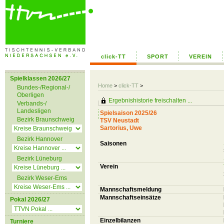
click-TT
SPORT
VEREIN
Spielklassen 2026/27
Home
>
click-TT
>
Bundes-/Regional-/
Oberligen
Ergebnishistorie freischalten ...
Verbands-/
Landesligen
Spielsaison 2025/26
Bezirk Braunschweig
TSV Neustadt
Sartorius, Uwe
Bezirk Hannover
Saisonen
Bezirk Lüneburg
Verein
Bezirk Weser-Ems
Mannschaftsmeldung
Mannschaftseinsätze
Pokal 2026/27
Einzelbilanzen
Turniere