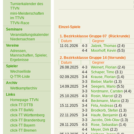
Turnierkalender des
TTVN
mini-Meisterschaften
im TTVN
TTVN-Race
Einzel-Spiele
Seminare
Veranstaltungskalender
1. Bezirksklasse Gruppe 07 (Rückrunde)
Niedersachsen
Datum
Gegner
Vereine
11.01.2026
4-3
Jatzek, Thomas
(2.4)
4-4
Moorhoff, Kevin
(5.5)
Adressen,
Mannschaften, Spieler,
2. Bezirksklasse Gruppe 14 (Vorrunde)
Ergebnisse
Datum
Gegner
Spieler
26.08.2025
4-3
Weinert, Florian
(2.4)
Wechselliste
4-4
Schaper, Timo
(3.1)
Q-TTR-Liste
02.09.2025
3-4
Krause, Florian
(1.4)
3-3
Bieber, Martin
(1.3)
Archiv
14.09.2025
3-4
Seegers, Mario
(5.5)
Wettkampfarchiv
3-3
Nordmann, Carsten
(4.4)
Links
25.10.2025
4-3
Rosin, Marcel
(2.2)
Homepage TTVN
4-4
Beckmann, Marco
(2.3)
click-TT DTTB
15.11.2025
3-4
Firla, Andreas
(1.4)
click-TT BaWü
3-3
Brodkorb, Stefan
(1.3)
click-TT Württemberg
22.11.2025
3-4
Haufe, Benjamin
(1.4)
3-3
Jacobs, Dirk-Olav
(1.3)
click-TT Brandenburg
28.11.2025
4-3
Rose, Sebastian
(1.4)
click-TT Bayern
4-4
Meyer, Dirk
(2.2)
click-TT Bremen