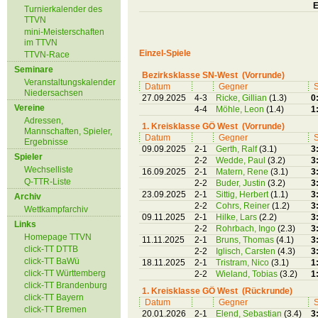
E
Turnierkalender des
TTVN
mini-Meisterschaften
im TTVN
Einzel-Spiele
TTVN-Race
Seminare
Bezirksklasse SN-West (Vorrunde)
Veranstaltungskalender
Datum
Gegner
Niedersachsen
27.09.2025
4-3
Ricke, Gillian
(1.3)
0
Vereine
4-4
Möhle, Leon
(1.4)
1
Adressen,
1. Kreisklasse GÖ West (Vorrunde)
Mannschaften, Spieler,
Datum
Gegner
Ergebnisse
09.09.2025
2-1
Gerth, Ralf
(3.1)
3
Spieler
2-2
Wedde, Paul
(3.2)
3
Wechselliste
16.09.2025
2-1
Matern, Rene
(3.1)
3
Q-TTR-Liste
2-2
Buder, Justin
(3.2)
3
23.09.2025
2-1
Sittig, Herbert
(1.1)
3
Archiv
2-2
Cohrs, Reiner
(1.2)
3
Wettkampfarchiv
09.11.2025
2-1
Hilke, Lars
(2.2)
3
Links
2-2
Rohrbach, Ingo
(2.3)
3
Homepage TTVN
11.11.2025
2-1
Bruns, Thomas
(4.1)
3
click-TT DTTB
2-2
Iglisch, Carsten
(4.3)
3
click-TT BaWü
18.11.2025
2-1
Tristram, Nico
(3.1)
1
click-TT Württemberg
2-2
Wieland, Tobias
(3.2)
1
click-TT Brandenburg
1. Kreisklasse GÖ West (Rückrunde)
click-TT Bayern
Datum
Gegner
click-TT Bremen
20.01.2026
2-1
Elend, Sebastian
(3.4)
3