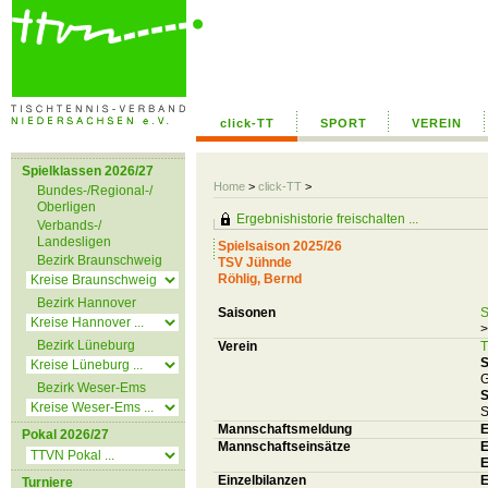
click-TT
SPORT
VEREIN
Spielklassen 2026/27
Home
>
click-TT
>
Bundes-/Regional-/
Oberligen
Ergebnishistorie freischalten ...
Verbands-/
Landesligen
Spielsaison 2025/26
Bezirk Braunschweig
TSV Jühnde
Röhlig, Bernd
Bezirk Hannover
Saisonen
S
>
Bezirk Lüneburg
Verein
T
S
G
Bezirk Weser-Ems
S
S
Mannschaftsmeldung
E
Pokal 2026/27
Mannschaftseinsätze
E
E
Einzelbilanzen
E
Turniere