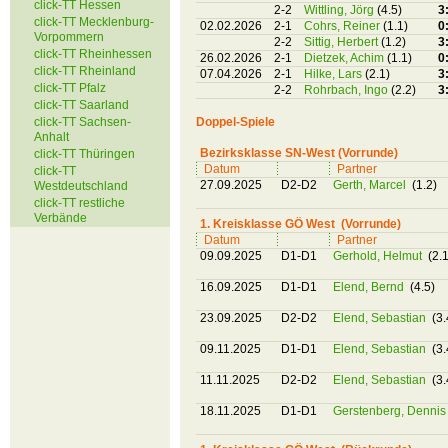
click-TT Hessen
2-2
Wittling, Jörg
(4.5)
3
click-TT Mecklenburg-
02.02.2026
2-1
Cohrs, Reiner
(1.1)
0
Vorpommern
2-2
Sittig, Herbert
(1.2)
3
click-TT Rheinhessen
26.02.2026
2-1
Dietzek, Achim
(1.1)
0
click-TT Rheinland
07.04.2026
2-1
Hilke, Lars
(2.1)
3
click-TT Pfalz
2-2
Rohrbach, Ingo
(2.2)
3
click-TT Saarland
click-TT Sachsen-
Doppel-Spiele
Anhalt
Bezirksklasse SN-West (Vorrunde)
click-TT Thüringen
Datum
Partner
click-TT
27.09.2025
D2-D2
Gerth, Marcel
(1.2)
Westdeutschland
click-TT restliche
Verbände
1. Kreisklasse GÖ West (Vorrunde)
Datum
Partner
09.09.2025
D1-D1
Gerhold, Helmut
(2.1
16.09.2025
D1-D1
Elend, Bernd
(4.5)
23.09.2025
D2-D2
Elend, Sebastian
(3.
09.11.2025
D1-D1
Elend, Sebastian
(3.
11.11.2025
D2-D2
Elend, Sebastian
(3.
18.11.2025
D1-D1
Gerstenberg, Denni