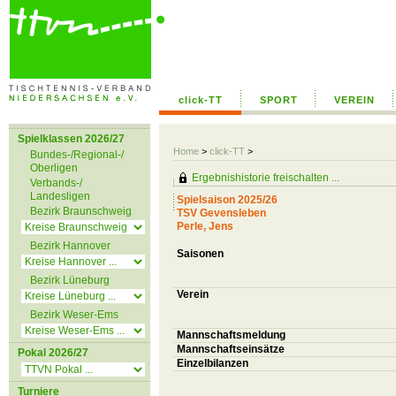
click-TT
SPORT
VEREIN
Spielklassen 2026/27
Home
>
click-TT
>
Bundes-/Regional-/
Oberligen
Ergebnishistorie freischalten ...
Verbands-/
Landesligen
Spielsaison 2025/26
Bezirk Braunschweig
TSV Gevensleben
Perle, Jens
Bezirk Hannover
Saisonen
Bezirk Lüneburg
Verein
Bezirk Weser-Ems
Mannschaftsmeldung
Mannschaftseinsätze
Pokal 2026/27
Einzelbilanzen
Turniere