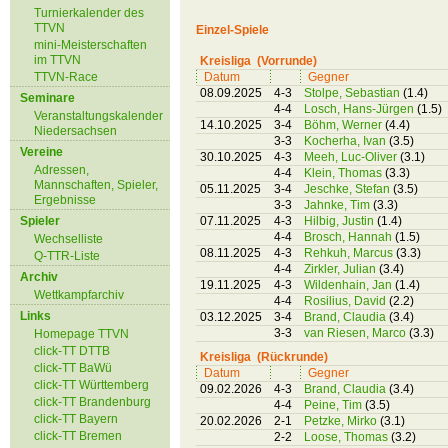
Turnierkalender des
TTVN
Einzel-Spiele
mini-Meisterschaften
im TTVN
Kreisliga (Vorrunde)
TTVN-Race
Datum
Gegner
08.09.2025
4-3
Stolpe, Sebastian
(1.4)
Seminare
4-4
Losch, Hans-Jürgen
(1.5)
Veranstaltungskalender
14.10.2025
3-4
Böhm, Werner
(4.4)
Niedersachsen
3-3
Kocherha, Ivan
(3.5)
Vereine
30.10.2025
4-3
Meeh, Luc-Oliver
(3.1)
Adressen,
4-4
Klein, Thomas
(3.3)
Mannschaften, Spieler,
05.11.2025
3-4
Jeschke, Stefan
(3.5)
Ergebnisse
3-3
Jahnke, Tim
(3.3)
Spieler
07.11.2025
4-3
Hilbig, Justin
(1.4)
4-4
Brosch, Hannah
(1.5)
Wechselliste
08.11.2025
4-3
Rehkuh, Marcus
(3.3)
Q-TTR-Liste
4-4
Zirkler, Julian
(3.4)
Archiv
19.11.2025
4-3
Wildenhain, Jan
(1.4)
Wettkampfarchiv
4-4
Rosilius, David
(2.2)
Links
03.12.2025
3-4
Brand, Claudia
(3.4)
3-3
van Riesen, Marco
(3.3)
Homepage TTVN
click-TT DTTB
Kreisliga (Rückrunde)
click-TT BaWü
Datum
Gegner
click-TT Württemberg
09.02.2026
4-3
Brand, Claudia
(3.4)
click-TT Brandenburg
4-4
Peine, Tim
(3.5)
click-TT Bayern
20.02.2026
2-1
Petzke, Mirko
(3.1)
click-TT Bremen
2-2
Loose, Thomas
(3.2)