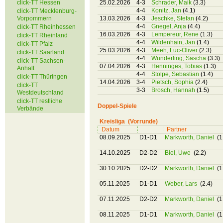
click-TT Hessen
25.02.2026
4-3
Schrader, Maik
(3.3)
4-4
Konitz, Jan
(4.1)
click-TT Mecklenburg-
Vorpommern
13.03.2026
4-3
Jeschke, Stefan
(4.2)
4-4
Gnegel, Anja
(4.4)
click-TT Rheinhessen
16.03.2026
4-3
Lempereur, Rene
(1.3)
click-TT Rheinland
4-4
Wildenhain, Jan
(1.4)
click-TT Pfalz
25.03.2026
4-3
Meeh, Luc-Oliver
(2.3)
click-TT Saarland
4-4
Wunderling, Sascha
(3.3)
click-TT Sachsen-
07.04.2026
4-3
Henninges, Tobias
(1.3)
Anhalt
4-4
Stolpe, Sebastian
(1.4)
click-TT Thüringen
14.04.2026
3-4
Pietsch, Sophia
(2.4)
click-TT
3-3
Brosch, Hannah
(1.5)
Westdeutschland
click-TT restliche
Doppel-Spiele
Verbände
Kreisliga (Vorrunde)
Datum
Partner
08.09.2025
D1-D1
Markworth, Daniel
(1
14.10.2025
D2-D2
Biel, Uwe
(2.2)
30.10.2025
D2-D2
Markworth, Daniel
(1
05.11.2025
D1-D1
Weber, Lars
(2.4)
07.11.2025
D2-D2
Markworth, Daniel
(1
08.11.2025
D1-D1
Markworth, Daniel
(1