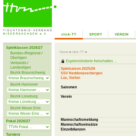
click-TT
SPORT
VEREIN
Spielklassen 2026/27
Home
>
click-TT
>
Bundes-/Regional-/
Oberligen
Ergebnishistorie freischalten ...
Verbands-/
Landesligen
Spielsaison 2025/26
Bezirk Braunschweig
SSV Neddenaverbergen
Lux, Stefan
Bezirk Hannover
Saisonen
Bezirk Lüneburg
Verein
Bezirk Weser-Ems
Mannschaftsmeldung
Pokal 2026/27
Mannschaftseinsätze
Einzelbilanzen
Turniere