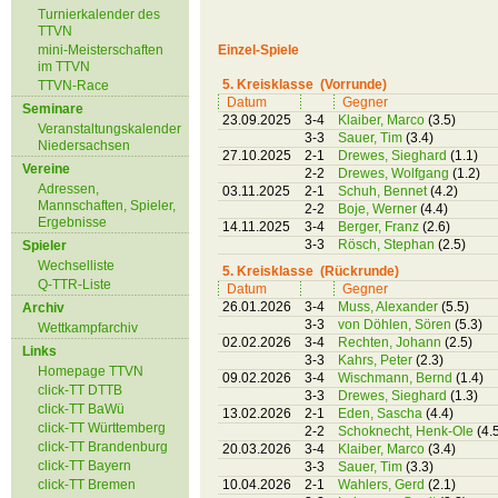
Turnierkalender des
TTVN
mini-Meisterschaften
Einzel-Spiele
im TTVN
5. Kreisklasse (Vorrunde)
TTVN-Race
Datum
Gegner
Seminare
23.09.2025
3-4
Klaiber, Marco
(3.5)
Veranstaltungskalender
3-3
Sauer, Tim
(3.4)
Niedersachsen
27.10.2025
2-1
Drewes, Sieghard
(1.1)
Vereine
2-2
Drewes, Wolfgang
(1.2)
Adressen,
03.11.2025
2-1
Schuh, Bennet
(4.2)
Mannschaften, Spieler,
2-2
Boje, Werner
(4.4)
Ergebnisse
14.11.2025
3-4
Berger, Franz
(2.6)
3-3
Rösch, Stephan
(2.5)
Spieler
Wechselliste
5. Kreisklasse (Rückrunde)
Q-TTR-Liste
Datum
Gegner
26.01.2026
3-4
Muss, Alexander
(5.5)
Archiv
3-3
von Döhlen, Sören
(5.3)
Wettkampfarchiv
02.02.2026
3-4
Rechten, Johann
(2.5)
Links
3-3
Kahrs, Peter
(2.3)
Homepage TTVN
09.02.2026
3-4
Wischmann, Bernd
(1.4)
click-TT DTTB
3-3
Drewes, Sieghard
(1.3)
click-TT BaWü
13.02.2026
2-1
Eden, Sascha
(4.4)
click-TT Württemberg
2-2
Schoknecht, Henk-Ole
(4.
click-TT Brandenburg
20.03.2026
3-4
Klaiber, Marco
(3.4)
click-TT Bayern
3-3
Sauer, Tim
(3.3)
click-TT Bremen
10.04.2026
2-1
Wahlers, Gerd
(2.1)