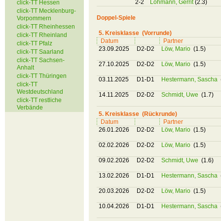
2-2
Lohmann, Gerrit
(2.3)
click-TT Hessen
click-TT Mecklenburg-
Doppel-Spiele
Vorpommern
click-TT Rheinhessen
5. Kreisklasse (Vorrunde)
click-TT Rheinland
Datum
Partner
click-TT Pfalz
23.09.2025
D2-D2
Löw, Mario
(1.5)
click-TT Saarland
click-TT Sachsen-
27.10.2025
D2-D2
Löw, Mario
(1.5)
Anhalt
click-TT Thüringen
03.11.2025
D1-D1
Hestermann, Sascha
click-TT
Westdeutschland
14.11.2025
D2-D2
Schmidt, Uwe
(1.7)
click-TT restliche
Verbände
5. Kreisklasse (Rückrunde)
Datum
Partner
26.01.2026
D2-D2
Löw, Mario
(1.5)
02.02.2026
D2-D2
Löw, Mario
(1.5)
09.02.2026
D2-D2
Schmidt, Uwe
(1.6)
13.02.2026
D1-D1
Hestermann, Sascha
20.03.2026
D2-D2
Löw, Mario
(1.5)
10.04.2026
D1-D1
Hestermann, Sascha