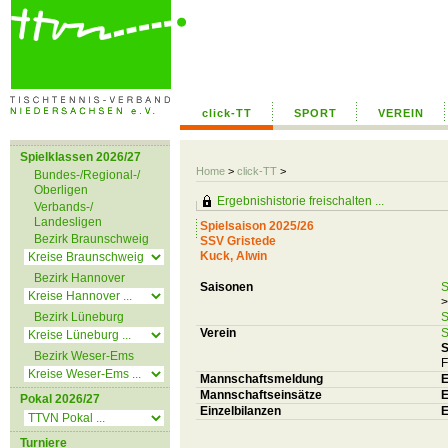
click-TT
SPORT
VEREIN
Spielklassen 2026/27
Home
>
click-TT
>
Bundes-/Regional-/
Oberligen
Ergebnishistorie freischalten ...
Verbands-/
Landesligen
Spielsaison 2025/26
Bezirk Braunschweig
SSV Gristede
Kuck, Alwin
Bezirk Hannover
Saisonen
S
>
Bezirk Lüneburg
S
Verein
S
S
Bezirk Weser-Ems
F
Mannschaftsmeldung
E
Mannschaftseinsätze
E
Pokal 2026/27
Einzelbilanzen
E
Turniere