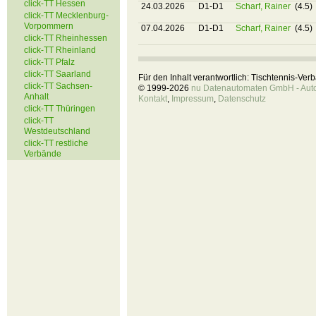
click-TT Hessen
24.03.2026
D1-D1
Scharf, Rainer
(4.5)
click-TT Mecklenburg-
Vorpommern
07.04.2026
D1-D1
Scharf, Rainer
(4.5)
click-TT Rheinhessen
click-TT Rheinland
click-TT Pfalz
click-TT Saarland
Für den Inhalt verantwortlich: Tischtennis-Ve
click-TT Sachsen-
© 1999-2026
nu Datenautomaten GmbH - Autom
Anhalt
Kontakt
,
Impressum
,
Datenschutz
click-TT Thüringen
click-TT
Westdeutschland
click-TT restliche
Verbände