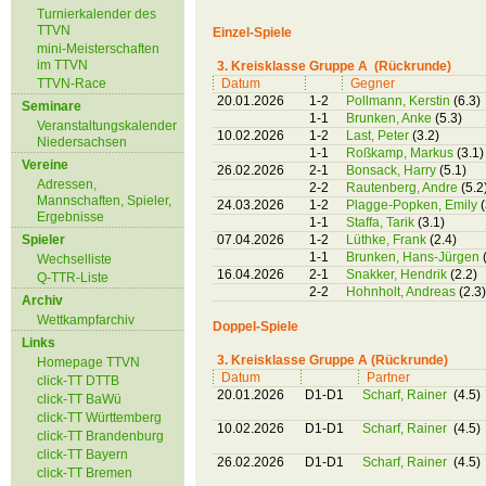
Turnierkalender des
TTVN
Einzel-Spiele
mini-Meisterschaften
im TTVN
3. Kreisklasse Gruppe A (Rückrunde)
TTVN-Race
Datum
Gegner
20.01.2026
1-2
Pollmann, Kerstin
(6.3)
Seminare
1-1
Brunken, Anke
(5.3)
Veranstaltungskalender
10.02.2026
1-2
Last, Peter
(3.2)
Niedersachsen
1-1
Roßkamp, Markus
(3.1)
Vereine
26.02.2026
2-1
Bonsack, Harry
(5.1)
Adressen,
2-2
Rautenberg, Andre
(5.2
Mannschaften, Spieler,
24.03.2026
1-2
Plagge-Popken, Emily
(
Ergebnisse
1-1
Staffa, Tarik
(3.1)
Spieler
07.04.2026
1-2
Lüthke, Frank
(2.4)
1-1
Brunken, Hans-Jürgen
Wechselliste
16.04.2026
2-1
Snakker, Hendrik
(2.2)
Q-TTR-Liste
2-2
Hohnholt, Andreas
(2.3)
Archiv
Wettkampfarchiv
Doppel-Spiele
Links
3. Kreisklasse Gruppe A (Rückrunde)
Homepage TTVN
Datum
Partner
click-TT DTTB
20.01.2026
D1-D1
Scharf, Rainer
(4.5)
click-TT BaWü
click-TT Württemberg
10.02.2026
D1-D1
Scharf, Rainer
(4.5)
click-TT Brandenburg
click-TT Bayern
26.02.2026
D1-D1
Scharf, Rainer
(4.5)
click-TT Bremen