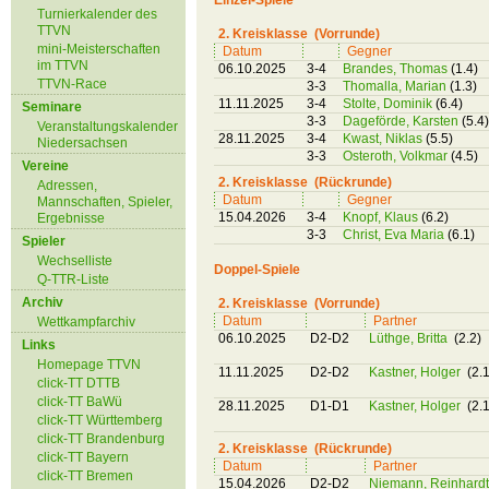
Einzel-Spiele
Turnierkalender des
TTVN
2. Kreisklasse (Vorrunde)
mini-Meisterschaften
Datum
Gegner
im TTVN
06.10.2025
3-4
Brandes, Thomas
(1.4)
TTVN-Race
3-3
Thomalla, Marian
(1.3)
11.11.2025
3-4
Stolte, Dominik
(6.4)
Seminare
3-3
Dageförde, Karsten
(5.4)
Veranstaltungskalender
28.11.2025
3-4
Kwast, Niklas
(5.5)
Niedersachsen
3-3
Osteroth, Volkmar
(4.5)
Vereine
2. Kreisklasse (Rückrunde)
Adressen,
Datum
Gegner
Mannschaften, Spieler,
15.04.2026
3-4
Knopf, Klaus
(6.2)
Ergebnisse
3-3
Christ, Eva Maria
(6.1)
Spieler
Wechselliste
Doppel-Spiele
Q-TTR-Liste
Archiv
2. Kreisklasse (Vorrunde)
Datum
Partner
Wettkampfarchiv
06.10.2025
D2-D2
Lüthge, Britta
(2.2)
Links
Homepage TTVN
11.11.2025
D2-D2
Kastner, Holger
(2.1
click-TT DTTB
click-TT BaWü
28.11.2025
D1-D1
Kastner, Holger
(2.1
click-TT Württemberg
click-TT Brandenburg
2. Kreisklasse (Rückrunde)
click-TT Bayern
Datum
Partner
click-TT Bremen
15.04.2026
D2-D2
Niemann, Reinhard