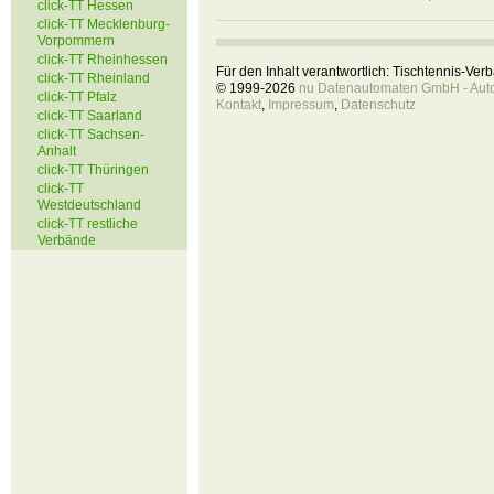
click-TT Hessen
click-TT Mecklenburg-
Vorpommern
click-TT Rheinhessen
Für den Inhalt verantwortlich: Tischtennis-Ve
click-TT Rheinland
© 1999-2026
nu Datenautomaten GmbH - Autom
click-TT Pfalz
Kontakt
,
Impressum
,
Datenschutz
click-TT Saarland
click-TT Sachsen-
Anhalt
click-TT Thüringen
click-TT
Westdeutschland
click-TT restliche
Verbände