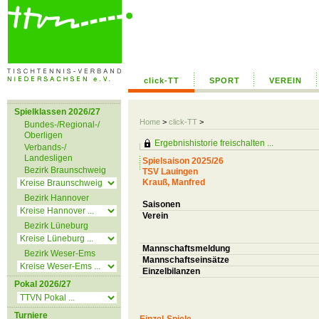
click-TT
SPORT
VEREIN
Spielklassen 2026/27
Home
>
click-TT
>
Bundes-/Regional-/
Oberligen
Ergebnishistorie freischalten ...
Verbands-/
Landesligen
Spielsaison 2025/26
Bezirk Braunschweig
TSV Lauingen
Krauß, Manfred
Bezirk Hannover
Saisonen
Verein
Bezirk Lüneburg
Mannschaftsmeldung
Bezirk Weser-Ems
Mannschaftseinsätze
Einzelbilanzen
Pokal 2026/27
Turniere